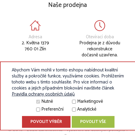
Naše prodejna
Adresa
Otevírací doba
2. Května 1379
Prodejna je z důvodu
760 01 Zlín
rekonstrukce
dočasně uzavřena.
Abychom Vám mohli v tomto eshopu nabídnout kvalitní
služby a pokročilé funkce, využíváme cookies. Prohlížením
tohoto webu s tímto souhlasíte. Pro více informací o
cookies a jejich případném blokování navštivte článek
Pravidla ochrany osobních údajů
Nutné
Marketingové
Preferenční
Analytické
POVOLIT VÝBĚR
POVOLIT VŠE
© 2010 - 2026 Eurokosik.cz - vybavení do dětských pokojíků |