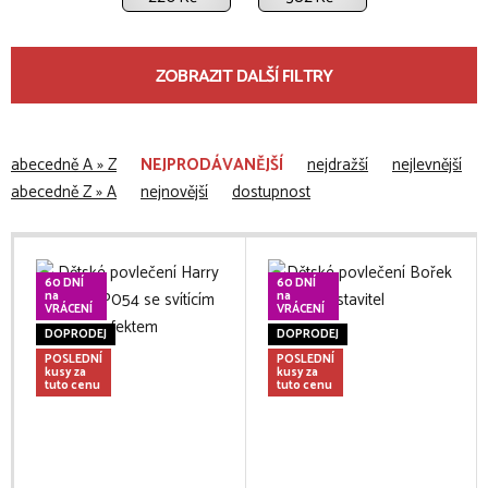
ZOBRAZIT DALŠÍ FILTRY
abecedně A » Z
NEJPRODÁVANĚJŠÍ
nejdražší
nejlevnější
abecedně Z » A
nejnovější
dostupnost
60 DNÍ
60 DNÍ
na
na
VRÁCENÍ
VRÁCENÍ
DOPRODEJ
DOPRODEJ
POSLEDNÍ
POSLEDNÍ
kusy za
kusy za
tuto cenu
tuto cenu