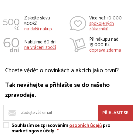
Získejte slevu
Více než 10 000
500kč
spokojených
na další nakup
zákazníků
Při nákupu nad
Nabízíme 60 dní
15 000 Kč
na vrácení zboží
doprava zdarma
Chcete vědět o novinkách a akcích jako první?
Tak neváhejte a přihlašte se do našeho
zpravodaje.
PŘIHLÁSIT SE
Souhlasím se zpracováním
osobních údajů
pro
marketingové účely
*