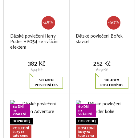
-45%
-60%
Dětské povlečení Harry
Dětské povlečení Bořek
Potter HP054 se svítícím
stavitel
efektem
382 Kč
252 Kč
694 Kč
629 Kč
SKLADEM
SKLADEM
POSLEDNÍ 1 KS
POSLEDNÍ 1 KS
60 DNÍ
60 DNÍ
na
na
VRÁCENÍ
VRÁCENÍ
DOPRODEJ
DOPRODEJ
POSLEDNÍ
POSLEDNÍ
kusy za
kusy za
tuto cenu
tuto cenu