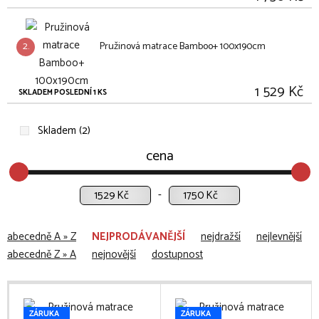
2.
Pružinová matrace Bamboo+ 100x190cm
1 529 Kč
SKLADEM POSLEDNÍ 1 KS
Skladem (2)
cena
Kč
Kč
abecedně A » Z
NEJPRODÁVANĚJŠÍ
nejdražší
nejlevnější
abecedně Z » A
nejnovější
dostupnost
ZÁRUKA
ZÁRUKA