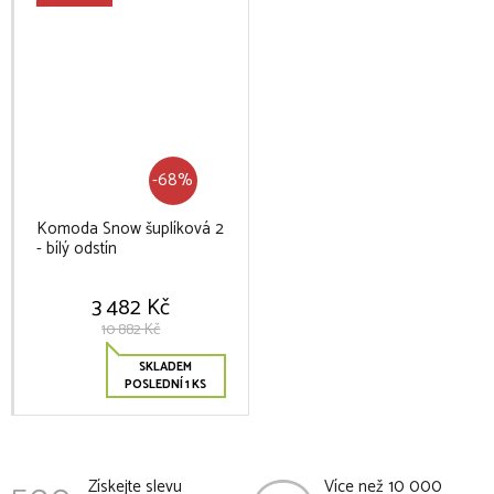
-68%
Komoda Snow šuplíková 2
- bílý odstín
3 482 Kč
10 882 Kč
SKLADEM
POSLEDNÍ 1 KS
Získejte slevu
Více než 10 000