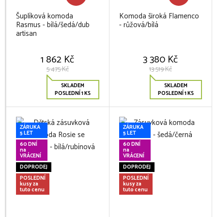
Šuplíková komoda
Komoda široká Flamenco
Rasmus - bílá/šedá/dub
- růžová/bílá
artisan
1 862 Kč
3 380 Kč
5 475 Kč
13 519 Kč
SKLADEM
SKLADEM
POSLEDNÍ 1 KS
POSLEDNÍ 1 KS
ZÁRUKA
ZÁRUKA
5 LET
5 LET
60 DNÍ
60 DNÍ
na
na
VRÁCENÍ
VRÁCENÍ
DOPRODEJ
DOPRODEJ
POSLEDNÍ
POSLEDNÍ
kusy za
kusy za
tuto cenu
tuto cenu