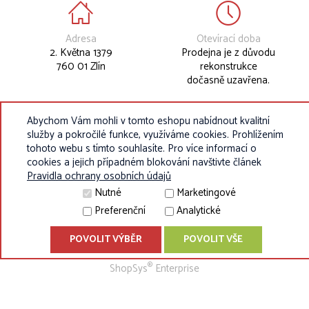
Adresa
Otevírací doba
2. Května 1379
Prodejna je z důvodu
760 01 Zlín
rekonstrukce
dočasně uzavřena.
Abychom Vám mohli v tomto eshopu nabídnout kvalitní
služby a pokročilé funkce, využíváme cookies. Prohlížením
tohoto webu s tímto souhlasíte. Pro více informací o
cookies a jejich případném blokování navštivte článek
Pravidla ochrany osobních údajů
Nutné
Marketingové
Preferenční
Analytické
POVOLIT VÝBĚR
POVOLIT VŠE
© 2010 - 2026 Eurokosik.cz - vybavení do dětských pokojíků |
®
ShopSys
Enterprise