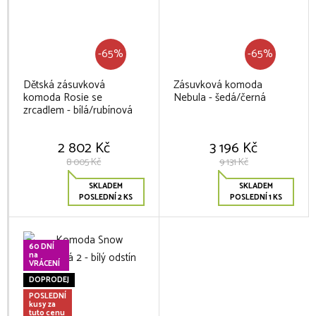
-65%
-65%
Dětská zásuvková
Zásuvková komoda
komoda Rosie se
Nebula - šedá/černá
zrcadlem - bílá/rubínová
2 802 Kč
3 196 Kč
8 005 Kč
9 131 Kč
SKLADEM
SKLADEM
POSLEDNÍ 2 KS
POSLEDNÍ 1 KS
60 DNÍ
na
VRÁCENÍ
DOPRODEJ
POSLEDNÍ
kusy za
tuto cenu