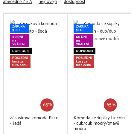
abecedně Z » A
nejnovější
dostupnost
ZÁRUKA
ZÁRUKA
5 LET
5 LET
60 DNÍ
60 DNÍ
na
na
VRÁCENÍ
VRÁCENÍ
DOPRODEJ
DOPRODEJ
POSLEDNÍ
POSLEDNÍ
kusy za
kusy za
tuto cenu
tuto cenu
-65%
-65%
Zásuvková komoda Pluto
Komoda se šuplíky Lincoln
- šedá
- dub/dub modrý/tmavě
modrá