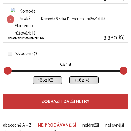
2.
Komoda široká Flamenco - růžová/bílá
3 380 Kč
SKLADEM POSLEDNÍ 1 KS
Skladem (7)
cena
Kč
Kč
ZOBRAZIT DALŠÍ FILTRY
abecedně A » Z
NEJPRODÁVANĚJŠÍ
nejdražší
nejlevnější