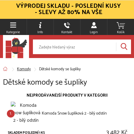
VÝPRODEJ SKLADU - POSLEDNÍ KUSY
- SLEVY AŽ 80% NA VŠE
Kategorie
Info
Kontakt
Login
Košík
Komody
Dětské komody se šuplíky
Dětské komody se šuplíky
NEJPRODÁVANĚJŠÍ PRODUKTY V KATEGORII
1.
Komoda Snow šuplíková 2 - bílý odstín
3 482 Kč
SKLADEM POSLEDNÍ 1 KS