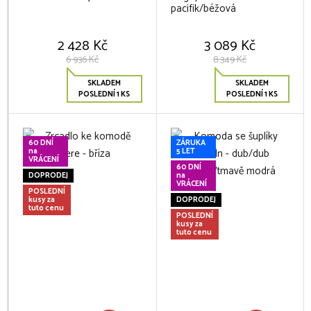
pacifik/béžová
2 428 Kč
3 089 Kč
6 936 Kč
8 349 Kč
SKLADEM
SKLADEM
POSLEDNÍ 1 KS
POSLEDNÍ 1 KS
60 DNÍ
ZÁRUKA
na
5 LET
VRÁCENÍ
60 DNÍ
DOPRODEJ
na
VRÁCENÍ
POSLEDNÍ
kusy za
DOPRODEJ
tuto cenu
POSLEDNÍ
kusy za
tuto cenu