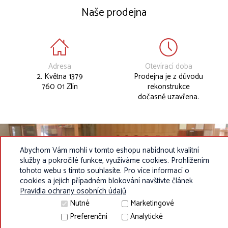
Naše prodejna
Adresa
Otevírací doba
2. Května 1379
Prodejna je z důvodu
760 01 Zlín
rekonstrukce
dočasně uzavřena.
Abychom Vám mohli v tomto eshopu nabídnout kvalitní
služby a pokročilé funkce, využíváme cookies. Prohlížením
tohoto webu s tímto souhlasíte. Pro více informací o
cookies a jejich případném blokování navštivte článek
Pravidla ochrany osobních údajů
Nutné
Marketingové
Preferenční
Analytické
© 2010 - 2026 Eurokosik.cz - vybavení do dětských pokojíků |