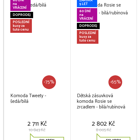
60 DNÍ
ZÁRUKA
na
5 LET
VRÁCENÍ
60 DNÍ
DOPRODEJ
na
VRÁCENÍ
POSLEDNÍ
kusy za
DOPRODEJ
tuto cenu
POSLEDNÍ
kusy za
tuto cenu
-75%
-65%
Komoda Tweety -
Dětská zásuvková
šedá/bílá
komoda Rosie se
zrcadlem - bílá/rubínová
2 711 Kč
2 802 Kč
10 843 Kč
8 005 Kč