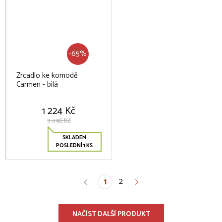
-65%
Zrcadlo ke komodě
Carmen - bílá
1 224 Kč
3 498 Kč
SKLADEM
POSLEDNÍ 1 KS
2
1
NAČÍST DALŠÍ PRODUKT