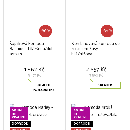
-66%
-65%
Šuplíková komoda
Kombinovaná komoda se
Rasmus - bílá/šedá/dub
zrcadlem Susy -
artisan
bílá/růžová
1 862 Kč
2 657 Kč
5 475 Kč
7 590 Kč
SKLADEM
SKLADEM
POSLEDNÍ 1 KS
60 DNÍ
60 DNÍ
na
na
VRÁCENÍ
VRÁCENÍ
DOPRODEJ
DOPRODEJ