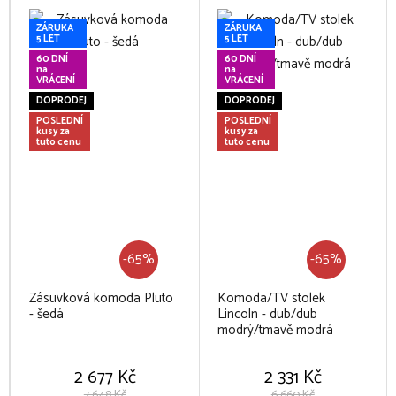
ZÁRUKA
ZÁRUKA
5 LET
5 LET
60 DNÍ
60 DNÍ
na
na
VRÁCENÍ
VRÁCENÍ
DOPRODEJ
DOPRODEJ
POSLEDNÍ
POSLEDNÍ
kusy za
kusy za
tuto cenu
tuto cenu
-65%
-65%
Zásuvková komoda Pluto
Komoda/TV stolek
- šedá
Lincoln - dub/dub
modrý/tmavě modrá
2 677 Kč
2 331 Kč
7 648 Kč
6 660 Kč