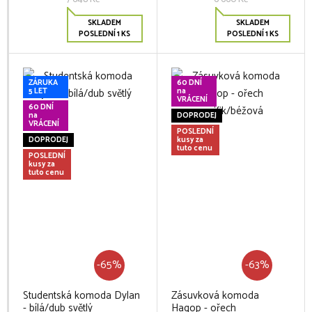
SKLADEM
SKLADEM
POSLEDNÍ 1 KS
POSLEDNÍ 1 KS
ZÁRUKA
60 DNÍ
5 LET
na
VRÁCENÍ
60 DNÍ
na
DOPRODEJ
VRÁCENÍ
POSLEDNÍ
DOPRODEJ
kusy za
tuto cenu
POSLEDNÍ
kusy za
tuto cenu
-65%
-63%
Studentská komoda Dylan
Zásuvková komoda
- bílá/dub světlý
Hagop - ořech