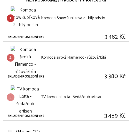
NEJPRODÁVANĚJŠÍ PRODUKTY V KATEGORII
1.
Komoda Snow šuplíková 2 - bílý odstín
3 482 Kč
SKLADEM POSLEDNÍ 1 KS
2.
Komoda široká Flamenco - růžová/bílá
3 380 Kč
SKLADEM POSLEDNÍ 1 KS
3.
TV komoda Lotta - šedá/dub artisan
3 489 Kč
SKLADEM POSLEDNÍ 1 KS
Skladem (22)