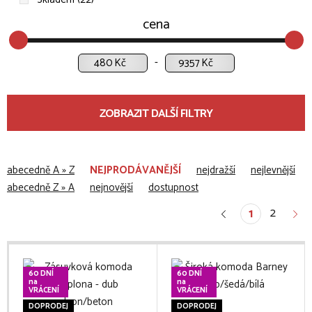
cena
Kč
Kč
ZOBRAZIT DALŠÍ FILTRY
abecedně A » Z
NEJPRODÁVANĚJŠÍ
nejdražší
nejlevnější
abecedně Z » A
nejnovější
dostupnost
2
1
60 DNÍ
60 DNÍ
na
na
VRÁCENÍ
VRÁCENÍ
DOPRODEJ
DOPRODEJ