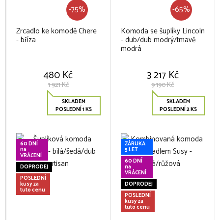
-75%
-65%
Zrcadlo ke komodě Chere
Komoda se šuplíky Lincoln
- bříza
- dub/dub modrý/tmavě
modrá
480 Kč
3 217 Kč
1 921 Kč
9 190 Kč
SKLADEM
SKLADEM
POSLEDNÍ 1 KS
POSLEDNÍ 2 KS
60 DNÍ
ZÁRUKA
na
5 LET
VRÁCENÍ
60 DNÍ
DOPRODEJ
na
VRÁCENÍ
POSLEDNÍ
kusy za
DOPRODEJ
tuto cenu
POSLEDNÍ
kusy za
tuto cenu