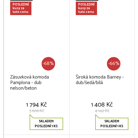
POSLEDNÍ
POSLEDNÍ
kusy za
kusy za
tuto cenu
tuto cenu
-68%
-66%
Zásuvková komoda
Široká komoda Barney -
Pamplona - dub
dub/šedá/bílá
nelson/beton
1 794 Kč
1 408 Kč
5 606 Kč
4 142 Kč
SKLADEM
SKLADEM
POSLEDNÍ 1 KS
POSLEDNÍ 1 KS