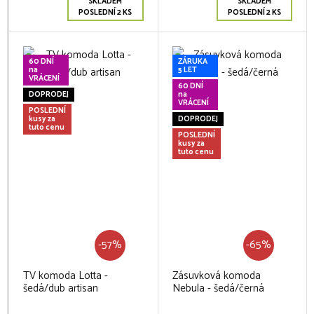
SKLADEM
SKLADEM
POSLEDNÍ 2 KS
POSLEDNÍ 2 KS
60 DNÍ
ZÁRUKA
na
5 LET
VRÁCENÍ
60 DNÍ
DOPRODEJ
na
VRÁCENÍ
POSLEDNÍ
kusy za
DOPRODEJ
tuto cenu
POSLEDNÍ
kusy za
tuto cenu
-57%
-65%
TV komoda Lotta -
Zásuvková komoda
šedá/dub artisan
Nebula - šedá/černá