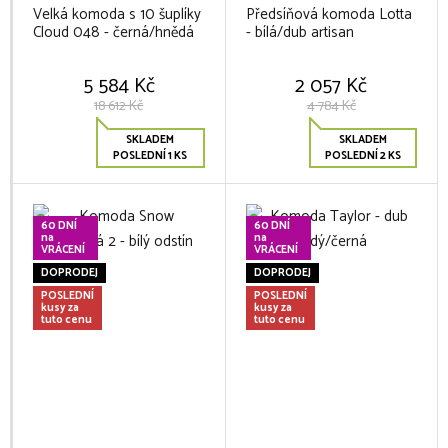
Velká komoda s 10 šuplíky
Předsíňová komoda Lotta
Cloud 048 - černá/hnědá
- bílá/dub artisan
5 584 Kč
2 057 Kč
18 612 Kč
4 784 Kč
SKLADEM
SKLADEM
POSLEDNÍ 1 KS
POSLEDNÍ 2 KS
60 DNÍ
60 DNÍ
na
na
VRÁCENÍ
VRÁCENÍ
DOPRODEJ
DOPRODEJ
POSLEDNÍ
POSLEDNÍ
kusy za
kusy za
tuto cenu
tuto cenu