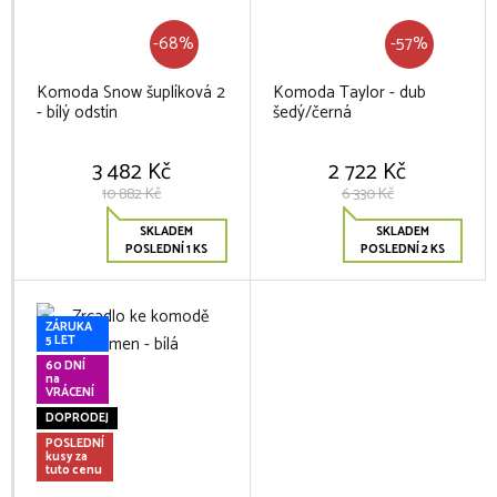
-68%
-57%
Komoda Snow šuplíková 2
Komoda Taylor - dub
- bílý odstín
šedý/černá
3 482 Kč
2 722 Kč
10 882 Kč
6 330 Kč
SKLADEM
SKLADEM
POSLEDNÍ 1 KS
POSLEDNÍ 2 KS
ZÁRUKA
5 LET
60 DNÍ
na
VRÁCENÍ
DOPRODEJ
POSLEDNÍ
kusy za
tuto cenu