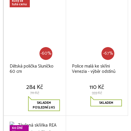
kusy za
tuto cenu
-60%
-67%
Dětská polička Sluníčko
Police malá ke skříni
60 cm
Venezia - výběr odstínů
284 Kč
110 Kč
711 Kč
333 Kč
SKLADEM
SKLADEM
POSLEDNÍ 2 KS
60 DNÍ