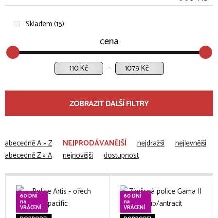
Skladem (15)
cena
Kč
Kč
ZOBRAZIT DALŠÍ FILTRY
abecedně A » Z
NEJPRODÁVANĚJŠÍ
nejdražší
nejlevnější
abecedně Z » A
nejnovější
dostupnost
60 DNÍ
60 DNÍ
na
na
VRÁCENÍ
VRÁCENÍ