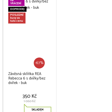
na
VRÁCENÍ
DOPRODEJ
POSLEDNÍ
kusy za
tuto cenu
-67%
Závěsná skříňka REA
Rebecca 6 s dvířky/bez
dvířek - buk
350 Kč
1 060 Kč
SKLADEM