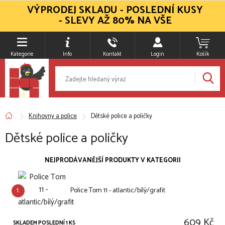
VÝPRODEJ SKLADU - POSLEDNÍ KUSY
- SLEVY AŽ 80% NA VŠE
Kategorie
Info
Kontakt
Login
Košík
Knihovny a police
Dětské police a poličky
Dětské police a poličky
NEJPRODÁVANĚJŠÍ PRODUKTY V KATEGORII
1.
Police Tom 11 - atlantic/bílý/grafit
609 Kč
SKLADEM POSLEDNÍ 1 KS