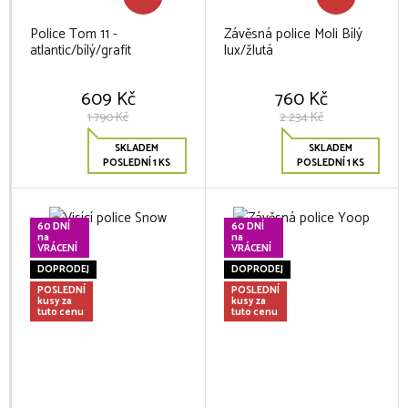
Police Tom 11 -
Závěsná police Moli Bílý
atlantic/bílý/grafit
lux/žlutá
609 Kč
760 Kč
1 790 Kč
2 234 Kč
SKLADEM
SKLADEM
POSLEDNÍ 1 KS
POSLEDNÍ 1 KS
60 DNÍ
60 DNÍ
na
na
VRÁCENÍ
VRÁCENÍ
DOPRODEJ
DOPRODEJ
POSLEDNÍ
POSLEDNÍ
kusy za
kusy za
tuto cenu
tuto cenu