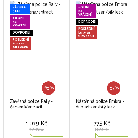
ZÁRUKA
60 DNÍ
5 LET
na
VRÁCENÍ
60 DNÍ
na
DOPRODEJ
VRÁCENÍ
POSLEDNÍ
DOPRODEJ
kusy za
tuto cenu
POSLEDNÍ
kusy za
tuto cenu
-65%
-57%
Závěsná police Rally -
Nástěnná police Embra -
červená/antracit
dub artisan/bílý lesk
1 079 Kč
775 Kč
3 083 Kč
1 802 Kč