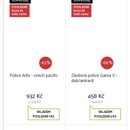
DOPRODEJ
DOPRODEJ
POSLEDNÍ
POSLEDNÍ
kusy za
kusy za
tuto cenu
tuto cenu
-63%
-66%
Police Artis - ořech pacific
Závěsná police Gama II -
dub/antracit
932 Kč
458 Kč
2 519 Kč
1 346 Kč
SKLADEM
SKLADEM
POSLEDNÍ 1 KS
POSLEDNÍ 2 KS