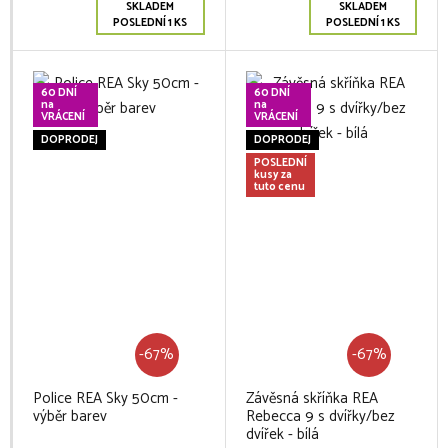
SKLADEM
SKLADEM
POSLEDNÍ 1 KS
POSLEDNÍ 1 KS
60 DNÍ
60 DNÍ
na
na
VRÁCENÍ
VRÁCENÍ
DOPRODEJ
DOPRODEJ
POSLEDNÍ
kusy za
tuto cenu
-67%
-67%
Police REA Sky 50cm -
Závěsná skříňka REA
výběr barev
Rebecca 9 s dvířky/bez
dvířek - bílá