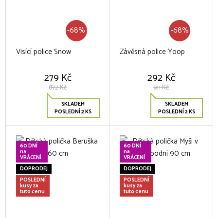
-68%
-68%
Visící police Snow
Závěsná police Yoop
279 Kč
292 Kč
872 Kč
911 Kč
SKLADEM
SKLADEM
POSLEDNÍ 2 KS
POSLEDNÍ 2 KS
60 DNÍ
60 DNÍ
na
na
VRÁCENÍ
VRÁCENÍ
DOPRODEJ
DOPRODEJ
POSLEDNÍ
POSLEDNÍ
kusy za
kusy za
tuto cenu
tuto cenu