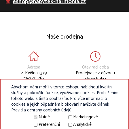
eshop@nabytek-harmonia.cz
Naše prodejna
Adresa
Otevírací doba
2. Května 1379
Prodejna je z důvodu
760 01 Zlín
rekonstrukce
dočasně uzavřena.
Abychom Vám mohli v tomto eshopu nabídnout kvalitní
služby a pokročilé funkce, využíváme cookies. Prohlížením
tohoto webu s tímto souhlasíte. Pro více informací o
cookies a jejich případném blokování navštivte článek
Pravidla ochrany osobních údajů
Nutné
Marketingové
Preferenční
Analytické