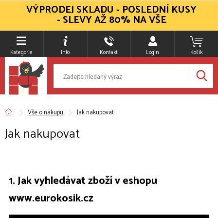
VÝPRODEJ SKLADU - POSLEDNÍ KUSY
- SLEVY AŽ 80% NA VŠE
Kategorie
Info
Kontakt
Login
Košík
Vše o nákupu
Jak nakupovat
Jak nakupovat
1. Jak vyhledávat zboží v eshopu
www.eurokosik.cz