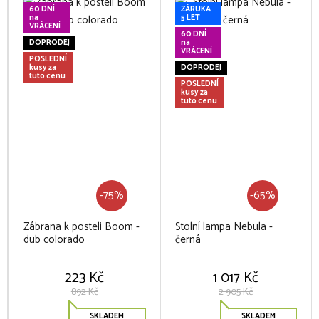
60 DNÍ
ZÁRUKA
na
5 LET
VRÁCENÍ
60 DNÍ
DOPRODEJ
na
VRÁCENÍ
POSLEDNÍ
kusy za
DOPRODEJ
tuto cenu
POSLEDNÍ
kusy za
tuto cenu
-75%
-65%
Zábrana k posteli Boom -
Stolní lampa Nebula -
dub colorado
černá
223 Kč
1 017 Kč
892 Kč
2 905 Kč
SKLADEM
SKLADEM