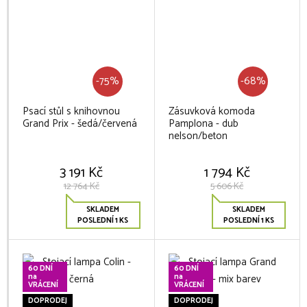
-75%
-68%
Psací stůl s knihovnou
Zásuvková komoda
Grand Prix - šedá/červená
Pamplona - dub
nelson/beton
3 191 Kč
1 794 Kč
12 764 Kč
5 606 Kč
SKLADEM
SKLADEM
POSLEDNÍ 1 KS
POSLEDNÍ 1 KS
60 DNÍ
60 DNÍ
na
na
VRÁCENÍ
VRÁCENÍ
DOPRODEJ
DOPRODEJ