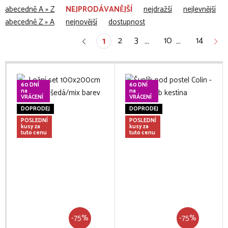
abecedně A » Z
NEJPRODÁVANĚJŠÍ
nejdražší
nejlevnější
abecedně Z » A
nejnovější
dostupnost
2
3
10
14
1
…
…
60 DNÍ
60 DNÍ
na
na
VRÁCENÍ
VRÁCENÍ
DOPRODEJ
DOPRODEJ
POSLEDNÍ
POSLEDNÍ
kusy za
kusy za
tuto cenu
tuto cenu
-75%
-75%