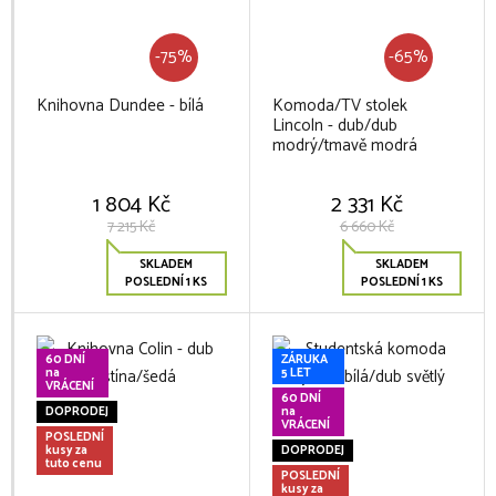
-75%
-65%
Knihovna Dundee - bílá
Komoda/TV stolek
Lincoln - dub/dub
modrý/tmavě modrá
1 804 Kč
2 331 Kč
7 215 Kč
6 660 Kč
SKLADEM
SKLADEM
POSLEDNÍ 1 KS
POSLEDNÍ 1 KS
60 DNÍ
ZÁRUKA
na
5 LET
VRÁCENÍ
60 DNÍ
DOPRODEJ
na
VRÁCENÍ
POSLEDNÍ
kusy za
DOPRODEJ
tuto cenu
POSLEDNÍ
kusy za