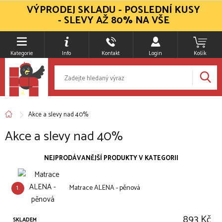
VÝPRODEJ SKLADU - POSLEDNÍ KUSY
- SLEVY AŽ 80% NA VŠE
Kategorie
Info
Kontakt
Login
Košík
Akce a slevy nad 40%
Akce a slevy nad 40%
NEJPRODÁVANĚJŠÍ PRODUKTY V KATEGORII
1.
Matrace ALENA - pěnová
893 Kč
SKLADEM