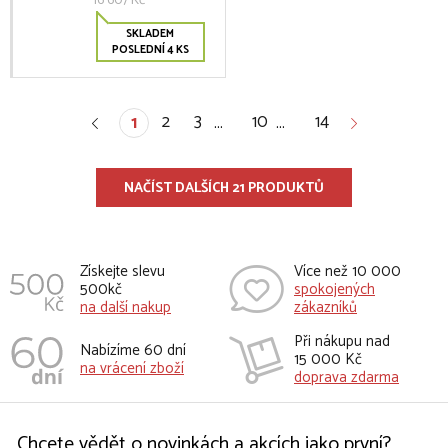
16 607 Kč
SKLADEM
POSLEDNÍ 4 KS
2
3
10
14
1
…
…
NAČÍST DALŠÍCH 21 PRODUKTŮ
Získejte slevu
Více než 10 000
500kč
spokojených
na další nakup
zákazníků
Při nákupu nad
Nabízíme 60 dní
15 000 Kč
na vrácení zboží
doprava zdarma
Chcete vědět o novinkách a akcích jako první?