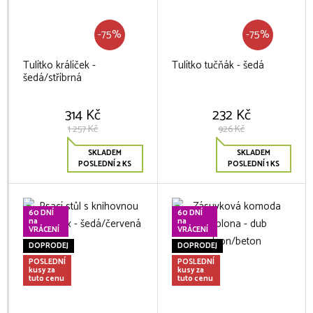
-75%
-75%
Tulítko králíček -
Tulítko tučňák - šedá
šedá/stříbrná
314 Kč
232 Kč
1 257 Kč
926 Kč
SKLADEM
SKLADEM
POSLEDNÍ 2 KS
POSLEDNÍ 1 KS
60 DNÍ
60 DNÍ
na
na
VRÁCENÍ
VRÁCENÍ
DOPRODEJ
DOPRODEJ
POSLEDNÍ
POSLEDNÍ
kusy za
kusy za
tuto cenu
tuto cenu