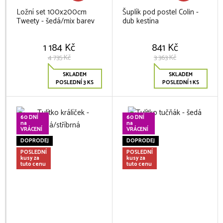
Ložní set 100x200cm
Šuplík pod postel Colin -
Tweety - šedá/mix barev
dub kestína
1 184 Kč
841 Kč
4 735 Kč
3 363 Kč
SKLADEM
SKLADEM
POSLEDNÍ 3 KS
POSLEDNÍ 1 KS
60 DNÍ
60 DNÍ
na
na
VRÁCENÍ
VRÁCENÍ
DOPRODEJ
DOPRODEJ
POSLEDNÍ
POSLEDNÍ
kusy za
kusy za
tuto cenu
tuto cenu