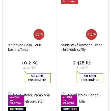
tuto cenu
-75%
-65%
Knihovna Colin - dub
Studentská komoda Dylan
kestína/šedá
- bílá/dub světlý
1 012 Kč
2 428 Kč
4 049 Kč
6 936 Kč
SKLADEM
SKLADEM
POSLEDNÍ 1 KS
POSLEDNÍ 1 KS
60 DNÍ
60 DNÍ
na
na
VRÁCENÍ
VRÁCENÍ
DOPRODEJ
DOPRODEJ