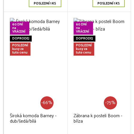
POSLEDNÍ 1 KS
POSLEDNÍ 1 KS
60 DNÍ
60 DNÍ
na
na
VRÁCENÍ
VRÁCENÍ
DOPRODEJ
DOPRODEJ
POSLEDNÍ
POSLEDNÍ
kusy za
kusy za
tuto cenu
tuto cenu
-66%
-75%
Široká komoda Barney -
Zábrana k posteli Boom -
dub/šedá/bílá
bříza