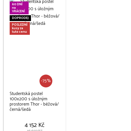
60 DNÍ
na
VRÁCENÍ
DOPRODEJ
POSLEDNÍ
kusy za
tuto cenu
-75%
Studentská postel
100x200 s úložným
prostorem Thor - béžová/
černá/šedá
4 152 Kč