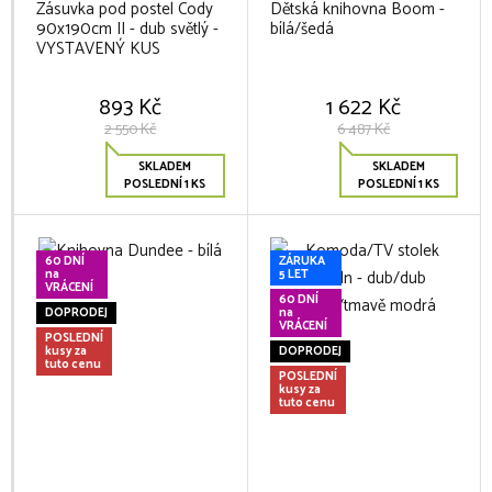
Zásuvka pod postel Cody
Dětská knihovna Boom -
90x190cm II - dub světlý -
bílá/šedá
VYSTAVENÝ KUS
893 Kč
1 622 Kč
2 550 Kč
6 487 Kč
SKLADEM
SKLADEM
POSLEDNÍ 1 KS
POSLEDNÍ 1 KS
60 DNÍ
ZÁRUKA
na
5 LET
VRÁCENÍ
60 DNÍ
DOPRODEJ
na
VRÁCENÍ
POSLEDNÍ
kusy za
DOPRODEJ
tuto cenu
POSLEDNÍ
kusy za
tuto cenu