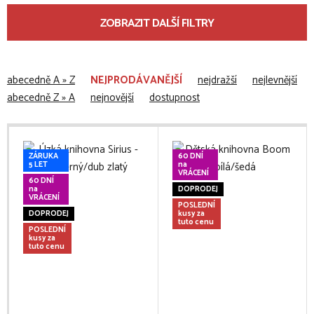
ZOBRAZIT DALŠÍ FILTRY
abecedně A » Z
NEJPRODÁVANĚJŠÍ
nejdražší
nejlevnější
abecedně Z » A
nejnovější
dostupnost
ZÁRUKA
60 DNÍ
5 LET
na
VRÁCENÍ
60 DNÍ
na
DOPRODEJ
VRÁCENÍ
POSLEDNÍ
DOPRODEJ
kusy za
tuto cenu
POSLEDNÍ
kusy za
tuto cenu