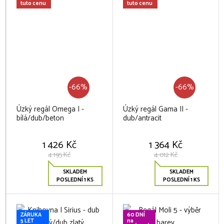
tuto cenu
tuto cenu
-66%
-66%
Úzký regál Omega I -
Úzký regál Gama II -
bílá/dub/beton
dub/antracit
1 426 Kč
1 364 Kč
4 195 Kč
4 012 Kč
SKLADEM
SKLADEM
POSLEDNÍ 1 KS
POSLEDNÍ 1 KS
ZÁRUKA
60 DNÍ
5 LET
na