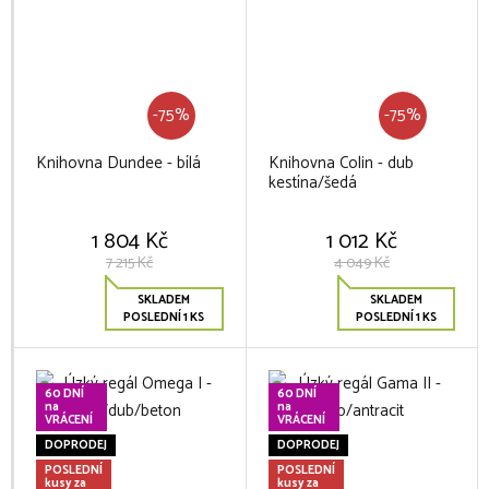
-75%
-75%
Knihovna Dundee - bílá
Knihovna Colin - dub
kestína/šedá
1 804 Kč
1 012 Kč
7 215 Kč
4 049 Kč
SKLADEM
SKLADEM
POSLEDNÍ 1 KS
POSLEDNÍ 1 KS
60 DNÍ
60 DNÍ
na
na
VRÁCENÍ
VRÁCENÍ
DOPRODEJ
DOPRODEJ
POSLEDNÍ
POSLEDNÍ
kusy za
kusy za