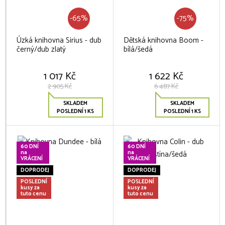
-65%
-75%
Úzká knihovna Sirius - dub
Dětská knihovna Boom -
černý/dub zlatý
bílá/šedá
1 017 Kč
1 622 Kč
2 905 Kč
6 487 Kč
SKLADEM
SKLADEM
POSLEDNÍ 1 KS
POSLEDNÍ 1 KS
60 DNÍ
60 DNÍ
na
na
VRÁCENÍ
VRÁCENÍ
DOPRODEJ
DOPRODEJ
POSLEDNÍ
POSLEDNÍ
kusy za
kusy za
tuto cenu
tuto cenu