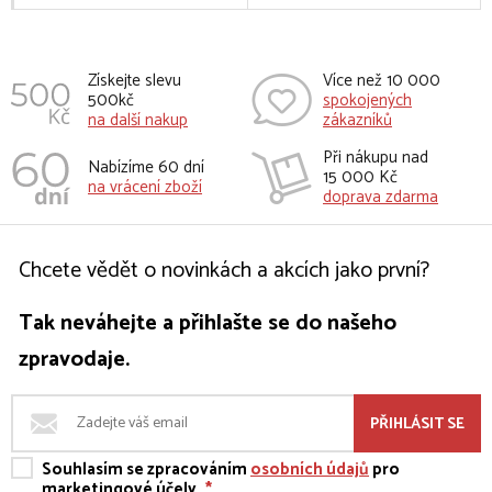
Získejte slevu
Více než 10 000
500kč
spokojených
na další nakup
zákazníků
Při nákupu nad
Nabízíme 60 dní
15 000 Kč
na vrácení zboží
doprava zdarma
Chcete vědět o novinkách a akcích jako první?
Tak neváhejte a přihlašte se do našeho
zpravodaje.
PŘIHLÁSIT SE
Souhlasím se zpracováním
osobních údajů
pro
marketingové účely
*