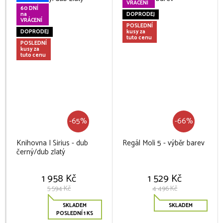
VRÁCENÍ
60 DNÍ
na
DOPRODEJ
VRÁCENÍ
POSLEDNÍ
DOPRODEJ
kusy za
tuto cenu
POSLEDNÍ
kusy za
tuto cenu
-65%
-66%
Knihovna I Sirius - dub
Regál Moli 5 - výběr barev
černý/dub zlatý
1 958 Kč
1 529 Kč
5 594 Kč
4 496 Kč
SKLADEM
SKLADEM
POSLEDNÍ 1 KS