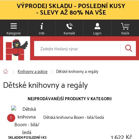
VÝPRODEJ SKLADU - POSLEDNÍ KUSY
- SLEVY AŽ 80% NA VŠE
Kategorie
Info
Kontakt
Login
Košík
Knihovny a police
Dětské knihovny a regály
Dětské knihovny a regály
NEJPRODÁVANĚJŠÍ PRODUKTY V KATEGORII
1.
Dětská knihovna Boom - bílá/šedá
1 622 Kč
SKLADEM POSLEDNÍ 1 KS