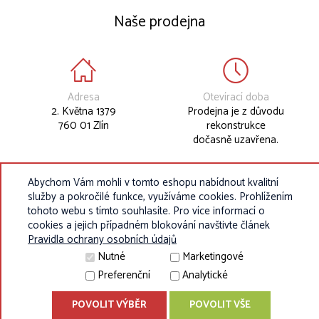
Naše prodejna
Adresa
Otevírací doba
2. Května 1379
Prodejna je z důvodu
760 01 Zlín
rekonstrukce
dočasně uzavřena.
Abychom Vám mohli v tomto eshopu nabídnout kvalitní
služby a pokročilé funkce, využíváme cookies. Prohlížením
tohoto webu s tímto souhlasíte. Pro více informací o
cookies a jejich případném blokování navštivte článek
Pravidla ochrany osobních údajů
Nutné
Marketingové
Preferenční
Analytické
POVOLIT VÝBĚR
POVOLIT VŠE
© 2010 - 2026 Eurokosik.cz - vybavení do dětských pokojíků |