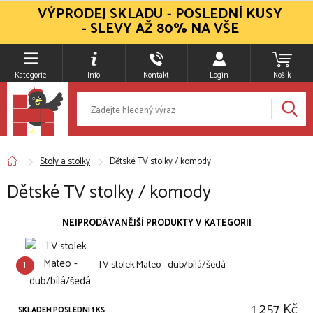
VÝPRODEJ SKLADU - POSLEDNÍ KUSY
- SLEVY AŽ 80% NA VŠE
Kategorie
Info
Kontakt
Login
Košík
Stoly a stolky
Dětské TV stolky / komody
Dětské TV stolky / komody
NEJPRODÁVANĚJŠÍ PRODUKTY V KATEGORII
1.
TV stolek Mateo - dub/bílá/šedá
1 257 Kč
SKLADEM POSLEDNÍ 1 KS