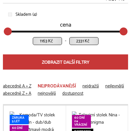
Skladem (4)
cena
Kč
Kč
ZOBRAZIT DALŠÍ FILTRY
abecedně A » Z
NEJPRODÁVANĚJŠÍ
nejdražší
nejlevnější
abecedně Z » A
nejnovější
dostupnost
ZÁRUKA
60 DNÍ
5 LET
na
VRÁCENÍ
60 DNÍ