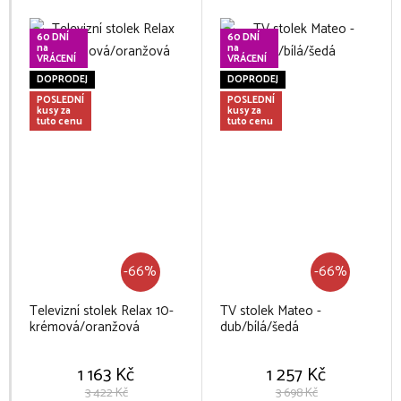
60 DNÍ
60 DNÍ
na
na
VRÁCENÍ
VRÁCENÍ
DOPRODEJ
DOPRODEJ
POSLEDNÍ
POSLEDNÍ
kusy za
kusy za
tuto cenu
tuto cenu
-66%
-66%
Televizní stolek Relax 10-
TV stolek Mateo -
krémová/oranžová
dub/bílá/šedá
1 163 Kč
1 257 Kč
3 422 Kč
3 698 Kč