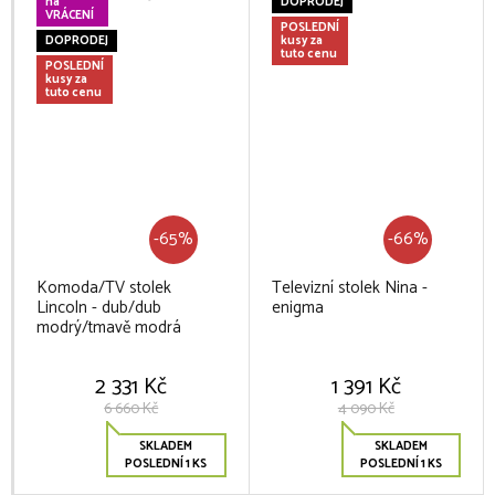
na
DOPRODEJ
VRÁCENÍ
POSLEDNÍ
DOPRODEJ
kusy za
tuto cenu
POSLEDNÍ
kusy za
tuto cenu
-65%
-66%
Komoda/TV stolek
Televizní stolek Nina -
Lincoln - dub/dub
enigma
modrý/tmavě modrá
2 331 Kč
1 391 Kč
6 660 Kč
4 090 Kč
SKLADEM
SKLADEM
POSLEDNÍ 1 KS
POSLEDNÍ 1 KS