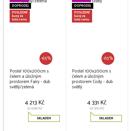
DOPRODEJ
DOPRODEJ
POSLEDNÍ
POSLEDNÍ
kusy za
kusy za
tuto cenu
tuto cenu
-65%
-65%
Postel 100x200cm s
Postel 100x200cm s
čelem a úložným
čelem a úložným
prostorem Fairy - dub
prostorem Cody - dub
světlý/zelená
světlý
4 213 Kč
4 331 Kč
12 036 Kč
12 375 Kč
SKLADEM
SKLADEM