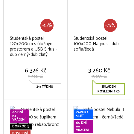
-45%
-75%
Studentská postel
Studentská postel
120x200cm s úložným
100x200 Magnus - dub
prostorem a USB Sirius -
sofia/šedá
dub černý/dub zlatý
6 326 Kč
3 260 Kč
11 502 Kč
13 039 Kč
2-5 TÝDNŮ
SKLADEM
POSLEDNÍ 1 KS
60 DNÍ
ZÁRUKA
na
5 LET
VRÁCENÍ
60 DNÍ
DOPRODEJ
na
VRÁCENÍ
POSLEDNÍ