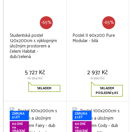
-65%
-65%
Studentská postel
Postel II 90x200 Pure
120x200cm s výklopným
Modular - bílá
úložným prostorem a
čelem Habitat -
dub/zelená
5 727 Kč
2 937 Kč
16 364 Kč
8 390 Kč
SKLADEM
SKLADEM
POSLEDNÍ 5 KS
ZÁRUKA
ZÁRUKA
5 LET
5 LET
60 DNÍ
60 DNÍ
na
na
VRÁCENÍ
VRÁCENÍ