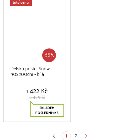
tuto cenu
-68%
Dětská postel Snow
90x200cm - bílá
1 422 Kč
4 445 Kč
SKLADEM
POSLEDNÍ 1 KS
2
1