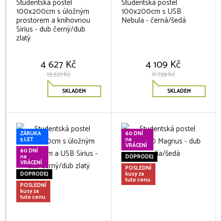
Studentská postel
Studentská postel
100x200cm s úložným
100x200cm s USB
prostorem a knihovnou
Nebula - černá/šedá
Sirius - dub černý/dub
zlatý
4 627 Kč
4 109 Kč
13 221 Kč
11 739 Kč
SKLADEM
SKLADEM
ZÁRUKA
60 DNÍ
5 LET
na
VRÁCENÍ
60 DNÍ
na
DOPRODEJ
VRÁCENÍ
POSLEDNÍ
DOPRODEJ
kusy za
tuto cenu
POSLEDNÍ
kusy za
tuto cenu