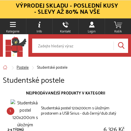
VÝPRODEJ SKLADU - POSLEDNÍ KUSY
- SLEVY AŽ 80% NA VŠE
Kategorie
Info
Kontakt
Login
Košík
Postele
Studentské postele
Studentské postele
NEJPRODÁVANĚJŠÍ PRODUKTY V KATEGORII
Studentská postel 120x200cm s úložným
1.
prostorem a USB Sirius - dub černý/dub zlatý
6 326 Kč
2-5 TÝDNŮ