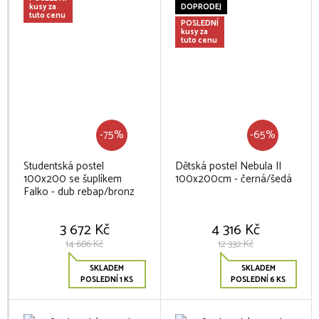
kusy za
DOPRODEJ
tuto cenu
POSLEDNÍ
kusy za
tuto cenu
-75%
-65%
Studentská postel
Dětská postel Nebula II
100x200 se šuplíkem
100x200cm - černá/šedá
Falko - dub rebap/bronz
3 672 Kč
4 316 Kč
14 686 Kč
12 332 Kč
SKLADEM
SKLADEM
POSLEDNÍ 1 KS
POSLEDNÍ 6 KS