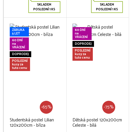
SKLADEM
SKLADEM
POSLEDNÍ 1 KS
POSLEDNÍ 1 KS
ZÁRUKA
60 DNÍ
5 LET
na
VRÁCENÍ
60 DNÍ
na
DOPRODEJ
VRÁCENÍ
POSLEDNÍ
DOPRODEJ
kusy za
tuto cenu
POSLEDNÍ
kusy za
tuto cenu
-65%
-75%
Studentská postel Lilian
Dětská postel 120x200cm
120x200cm - bříza
Celeste - bílá