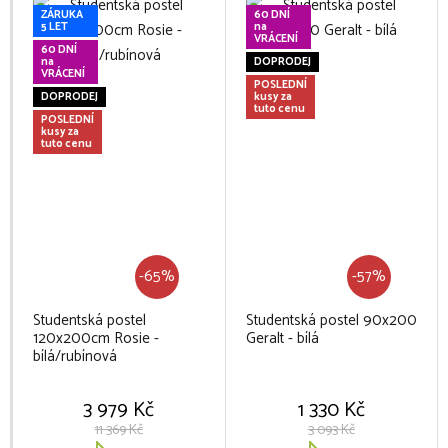
ZÁRUKA
60 DNÍ
5 LET
na
VRÁCENÍ
60 DNÍ
na
DOPRODEJ
VRÁCENÍ
POSLEDNÍ
DOPRODEJ
kusy za
tuto cenu
POSLEDNÍ
kusy za
tuto cenu
-65%
-57%
Studentská postel
Studentská postel 90x200
120x200cm Rosie -
Geralt - bílá
bílá/rubínová
3 979 Kč
1 330 Kč
11 369 Kč
3 093 Kč