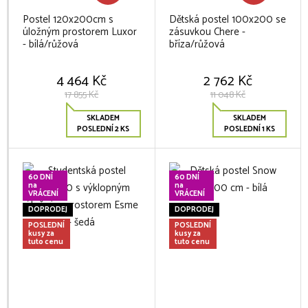
Postel 120x200cm s
Dětská postel 100x200 se
úložným prostorem Luxor
zásuvkou Chere -
- bílá/růžová
bříza/růžová
4 464 Kč
2 762 Kč
17 855 Kč
11 048 Kč
SKLADEM
SKLADEM
POSLEDNÍ 2 KS
POSLEDNÍ 1 KS
60 DNÍ
60 DNÍ
na
na
VRÁCENÍ
VRÁCENÍ
DOPRODEJ
DOPRODEJ
POSLEDNÍ
POSLEDNÍ
kusy za
kusy za
tuto cenu
tuto cenu