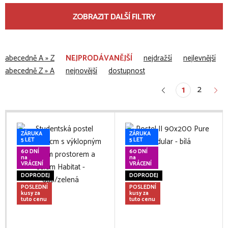
ZOBRAZIT DALŠÍ FILTRY
abecedně A » Z
NEJPRODÁVANĚJŠÍ
nejdražší
nejlevnější
abecedně Z » A
nejnovější
dostupnost
2
1
ZÁRUKA
ZÁRUKA
5 LET
5 LET
60 DNÍ
60 DNÍ
na
na
VRÁCENÍ
VRÁCENÍ
DOPRODEJ
DOPRODEJ
POSLEDNÍ
POSLEDNÍ
kusy za
kusy za
tuto cenu
tuto cenu