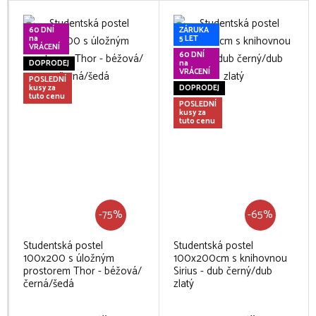
60 DNÍ
ZÁRUKA
na
5 LET
VRÁCENÍ
60 DNÍ
DOPRODEJ
na
VRÁCENÍ
POSLEDNÍ
kusy za
DOPRODEJ
tuto cenu
POSLEDNÍ
kusy za
tuto cenu
-75%
-65%
Studentská postel
Studentská postel
100x200 s úložným
100x200cm s knihovnou
prostorem Thor - béžová/
Sirius - dub černý/dub
černá/šedá
zlatý