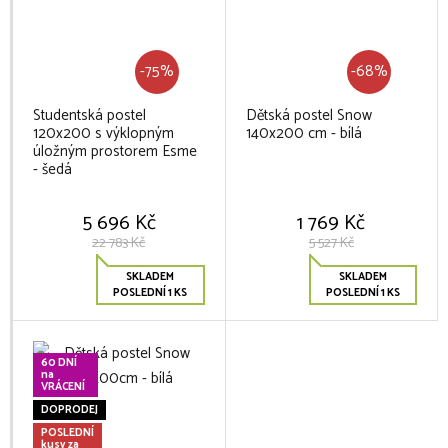
-75%
-68%
Studentská postel
Dětská postel Snow
120x200 s výklopným
140x200 cm - bílá
úložným prostorem Esme
- šedá
5 696 Kč
1 769 Kč
22 783 Kč
5 527 Kč
SKLADEM
SKLADEM
POSLEDNÍ 1 KS
POSLEDNÍ 1 KS
60 DNÍ
na
VRÁCENÍ
DOPRODEJ
POSLEDNÍ
kusy za