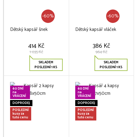
-60%
-60%
Dětský kapsář šnek
Dětský kapsář vláček
414 Kč
386 Kč
1 035 Kč
964 Kč
SKLADEM
SKLADEM
POSLEDNÍ 1 KS
POSLEDNÍ 1 KS
60 DNÍ
60 DNÍ
na
na
VRÁCENÍ
VRÁCENÍ
DOPRODEJ
DOPRODEJ
POSLEDNÍ
POSLEDNÍ
kusy za
kusy za
tuto cenu
tuto cenu