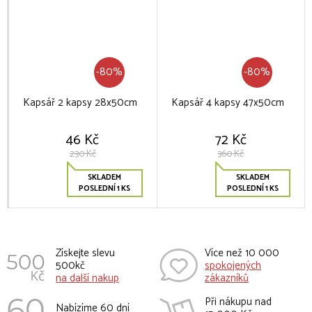
-80%
-80%
Kapsář 2 kapsy 28x50cm
Kapsář 4 kapsy 47x50cm
46 Kč
72 Kč
230 Kč
360 Kč
SKLADEM
SKLADEM
POSLEDNÍ 1 KS
POSLEDNÍ 1 KS
Získejte slevu
Více než 10 000
500kč
spokojených
na další nakup
zákazníků
Při nákupu nad
Nabízíme 60 dní