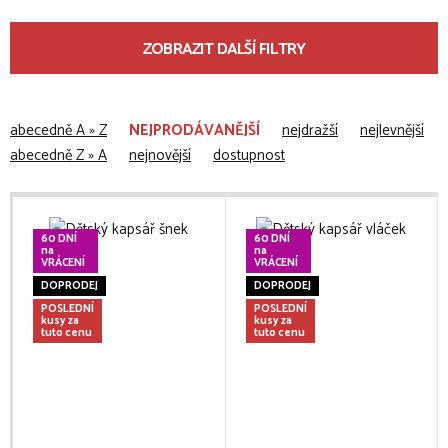
ZOBRAZIT DALŠÍ FILTRY
abecedně A » Z
NEJPRODÁVANĚJŠÍ
nejdražší
nejlevnější
abecedně Z » A
nejnovější
dostupnost
60 DNÍ
60 DNÍ
na
na
VRÁCENÍ
VRÁCENÍ
DOPRODEJ
DOPRODEJ
POSLEDNÍ
POSLEDNÍ
kusy za
kusy za
tuto cenu
tuto cenu