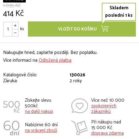
1 035 Kč
Skladem
414 Kč
poslední 1 ks
ks
VLOŽIT DO KOŠÍKU
Nakupujte hned, zaplaťte později. Bez poplatku.
Více informací na
Odložená platba
Katalogové číslo:
130026
Záruka:
2 roky
Získejte slevu
Více než 10 000
500kč
spokojených
na další nakup
zákazníků
Při nákupu nad
Nabízíme 60 dní
15 000 Kč
na vrácení zboží
doprava zdarma