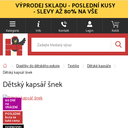
VÝPRODEJ SKLADU - POSLEDNÍ KUSY
- SLEVY AŽ 80% NA VŠE
Kategorie
Info
Kontakt
Login
Košík
Doplňky do dětského pokoje
Textilie
Dětské kapsáře
Dětský kapsář šnek
Dětský kapsář šnek
60 DNÍ
na
VRÁCENÍ
POSLEDNÍ
kusy za
tuto cenu
DOPRODEJ