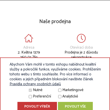
Naše prodejna
Adresa
Otevírací doba
2. Května 1379
Prodejna je z důvodu
760 01 Zlín
rekonstrukce
dočasně uzavřena.
Abychom Vám mohli v tomto eshopu nabídnout kvalitní
služby a pokročilé funkce, využíváme cookies. Prohlížením
tohoto webu s tímto souhlasíte. Pro více informací o
cookies a jejich případném blokování navštivte článek
Pravidla ochrany osobních údajů
Nutné
Marketingové
Preferenční
Analytické
POVOLIT VÝBĚR
POVOLIT VŠE