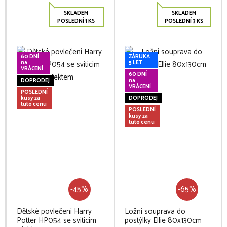
SKLADEM
SKLADEM
POSLEDNÍ 1 KS
POSLEDNÍ 3 KS
60 DNÍ
ZÁRUKA
na
5 LET
VRÁCENÍ
60 DNÍ
DOPRODEJ
na
VRÁCENÍ
POSLEDNÍ
kusy za
DOPRODEJ
tuto cenu
POSLEDNÍ
kusy za
tuto cenu
-45%
-65%
Dětské povlečení Harry
Ložní souprava do
Potter HP054 se svítícím
postýlky Ellie 80x130cm