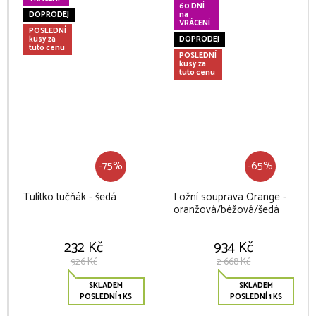
60 DNÍ
DOPRODEJ
na
VRÁCENÍ
POSLEDNÍ
kusy za
DOPRODEJ
tuto cenu
POSLEDNÍ
kusy za
tuto cenu
-75%
-65%
Tulítko tučňák - šedá
Ložní souprava Orange -
oranžová/béžová/šedá
232 Kč
934 Kč
926 Kč
2 668 Kč
SKLADEM
SKLADEM
POSLEDNÍ 1 KS
POSLEDNÍ 1 KS