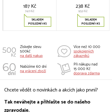
187 Kč
238 Kč
747 Kč
952 Kč
SKLADEM
SKLADEM
POSLEDNÍ 1 KS
POSLEDNÍ 1 KS
Získejte slevu
Více než 10 000
500kč
spokojených
na další nakup
zákazníků
Při nákupu nad
Nabízíme 60 dní
15 000 Kč
na vrácení zboží
doprava zdarma
Chcete vědět o novinkách a akcích jako první?
Tak neváhejte a přihlašte se do našeho
zpravodaje.