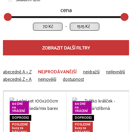
cena
Kč
Kč
ZOBRAZIT DALŠÍ FILTRY
abecedně A » Z
NEJPRODÁVANĚJŠÍ
nejdražší
nejlevnější
abecedně Z » A
nejnovější
dostupnost
60 DNÍ
60 DNÍ
na
na
VRÁCENÍ
VRÁCENÍ
DOPRODEJ
DOPRODEJ
POSLEDNÍ
POSLEDNÍ
kusy za
kusy za
tuto cenu
tuto cenu