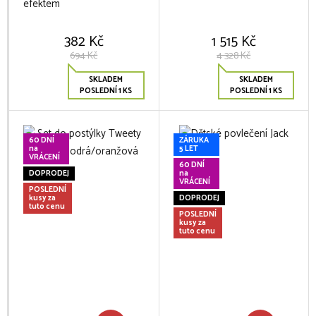
efektem
382 Kč
1 515 Kč
694 Kč
4 328 Kč
SKLADEM
SKLADEM
POSLEDNÍ 1 KS
POSLEDNÍ 1 KS
60 DNÍ
ZÁRUKA
na
5 LET
VRÁCENÍ
60 DNÍ
DOPRODEJ
na
VRÁCENÍ
POSLEDNÍ
kusy za
DOPRODEJ
tuto cenu
POSLEDNÍ
kusy za
tuto cenu