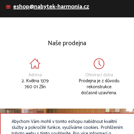
eshop@nabytek-harmonia.cz
Naše prodejna
Adresa
Otevírací doba
2. Května 1379
Prodejna je z důvodu
760 01 Zlín
rekonstrukce
dočasně uzavřena.
Abychom Vám mohli v tomto eshopu nabídnout kvalitní
služby a pokročilé funkce, využíváme cookies. Prohlížením
tohoto webu s tímto souhlasíte. Pro více informací o