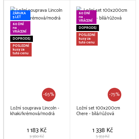
ZÁRUKA
60 DNÍ
5 LET
na
VRÁCENÍ
60 DNÍ
na
DOPRODEJ
VRÁCENÍ
POSLEDNÍ
DOPRODEJ
kusy za
tuto cenu
POSLEDNÍ
kusy za
tuto cenu
-65%
-75%
Ložní souprava Lincoln -
Ložní set 100x200cm
khaki/krémová/modrá
Chere - bílá/růžová
1 183 Kč
1 338 Kč
3 380 Kč
5 353 Kč