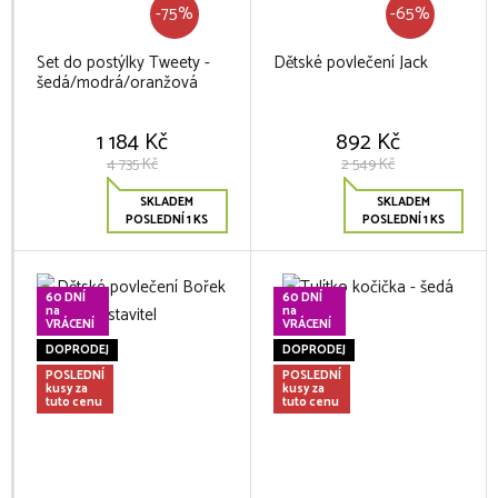
-75%
-65%
Set do postýlky Tweety -
Dětské povlečení Jack
šedá/modrá/oranžová
1 184 Kč
892 Kč
4 735 Kč
2 549 Kč
SKLADEM
SKLADEM
POSLEDNÍ 1 KS
POSLEDNÍ 1 KS
60 DNÍ
60 DNÍ
na
na
VRÁCENÍ
VRÁCENÍ
DOPRODEJ
DOPRODEJ
POSLEDNÍ
POSLEDNÍ
kusy za
kusy za
tuto cenu
tuto cenu