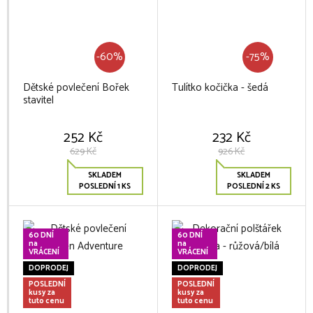
-60%
-75%
Dětské povlečení Bořek
Tulítko kočička - šedá
stavitel
252 Kč
232 Kč
629 Kč
926 Kč
SKLADEM
SKLADEM
POSLEDNÍ 1 KS
POSLEDNÍ 2 KS
60 DNÍ
60 DNÍ
na
na
VRÁCENÍ
VRÁCENÍ
DOPRODEJ
DOPRODEJ
POSLEDNÍ
POSLEDNÍ
kusy za
kusy za
tuto cenu
tuto cenu