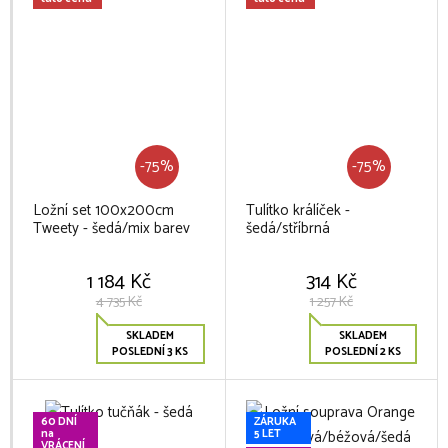
-75%
-75%
Ložní set 100x200cm
Tulítko králíček -
Tweety - šedá/mix barev
šedá/stříbrná
1 184 Kč
314 Kč
4 735 Kč
1 257 Kč
SKLADEM
SKLADEM
POSLEDNÍ 3 KS
POSLEDNÍ 2 KS
60 DNÍ
ZÁRUKA
na
5 LET
VRÁCENÍ