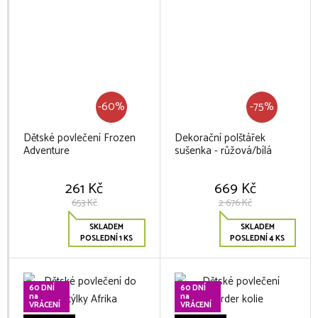
-60%
-75%
Dětské povlečení Frozen
Dekorační polštářek
Adventure
sušenka - růžová/bílá
261 Kč
669 Kč
653 Kč
2 676 Kč
SKLADEM
SKLADEM
POSLEDNÍ 1 KS
POSLEDNÍ 4 KS
60 DNÍ
60 DNÍ
na
na
VRÁCENÍ
VRÁCENÍ