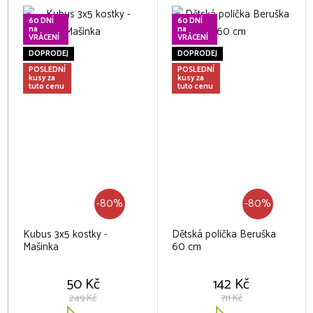
60 DNÍ
60 DNÍ
na
na
VRÁCENÍ
VRÁCENÍ
DOPRODEJ
DOPRODEJ
POSLEDNÍ
POSLEDNÍ
kusy za
kusy za
tuto cenu
tuto cenu
-80%
-80%
Kubus 3x5 kostky -
Dětská polička Beruška
Mašinka
60 cm
50 Kč
142 Kč
249 Kč
711 Kč