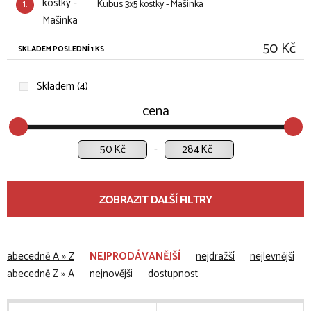
1.
Kubus 3x5 kostky - Mašinka
50 Kč
SKLADEM POSLEDNÍ 1 KS
Skladem (4)
cena
Kč
Kč
ZOBRAZIT DALŠÍ FILTRY
abecedně A » Z
NEJPRODÁVANĚJŠÍ
nejdražší
nejlevnější
abecedně Z » A
nejnovější
dostupnost