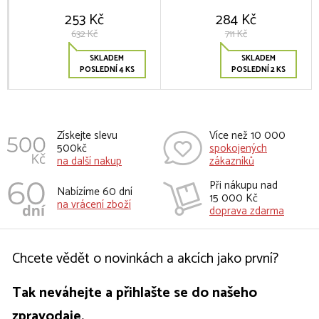
253 Kč
284 Kč
632 Kč
711 Kč
SKLADEM
SKLADEM
POSLEDNÍ 4 KS
POSLEDNÍ 2 KS
Získejte slevu
Více než 10 000
500kč
spokojených
na další nakup
zákazníků
Při nákupu nad
Nabízíme 60 dní
15 000 Kč
na vrácení zboží
doprava zdarma
Chcete vědět o novinkách a akcích jako první?
Tak neváhejte a přihlašte se do našeho
zpravodaje.