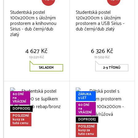
Studentská postel
Studentská postel
100x200cm s úložným
120x200cm s úložným
prostorem a knihovnou
prostorem a USB Sirius -
Sirius - dub černý/dub
dub černý/dub zlatý
zlatý
4 627 Kč
6 326 Kč
13 221 Kč
11 502 Kč
SKLADEM
2-5 TÝDNŮ
60 DNÍ
ZÁRUKA
na
5 LET
VRÁCENÍ
60 DNÍ
DOPRODEJ
na
VRÁCENÍ
POSLEDNÍ
kusy za
DOPRODEJ
tuto cenu
POSLEDNÍ
kusy za
tuto cenu