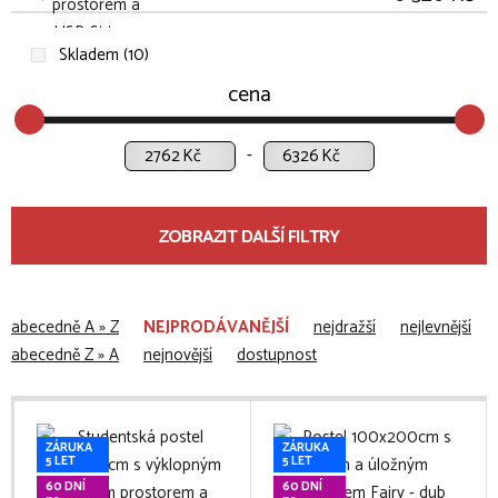
Skladem (10)
cena
Kč
Kč
ZOBRAZIT DALŠÍ FILTRY
abecedně A » Z
NEJPRODÁVANĚJŠÍ
nejdražší
nejlevnější
abecedně Z » A
nejnovější
dostupnost
ZÁRUKA
ZÁRUKA
5 LET
5 LET
60 DNÍ
60 DNÍ