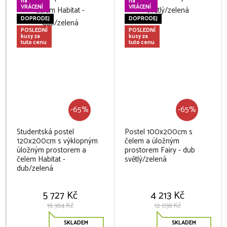
na
na
VRÁCENÍ
VRÁCENÍ
DOPRODEJ
DOPRODEJ
POSLEDNÍ
POSLEDNÍ
kusy za
kusy za
tuto cenu
tuto cenu
-65%
-65%
Studentská postel
Postel 100x200cm s
120x200cm s výklopným
čelem a úložným
úložným prostorem a
prostorem Fairy - dub
čelem Habitat -
světlý/zelená
dub/zelená
5 727 Kč
4 213 Kč
16 364 Kč
12 036 Kč
SKLADEM
SKLADEM