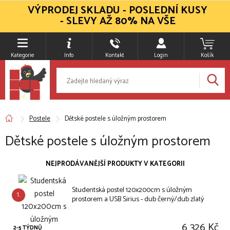
VÝPRODEJ SKLADU - POSLEDNÍ KUSY
- SLEVY AŽ 80% NA VŠE
Kategorie
Info
Kontakt
Login
Košík
Postele
Dětské postele s úložným prostorem
Dětské postele s úložným prostorem
NEJPRODÁVANĚJŠÍ PRODUKTY V KATEGORII
Studentská postel 120x200cm s úložným
1.
prostorem a USB Sirius - dub černý/dub zlatý
6 326 Kč
2-5 TÝDNŮ