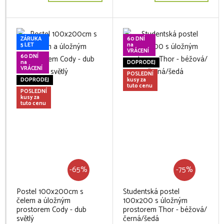
ZÁRUKA
60 DNÍ
5 LET
na
VRÁCENÍ
60 DNÍ
na
DOPRODEJ
VRÁCENÍ
POSLEDNÍ
DOPRODEJ
kusy za
tuto cenu
POSLEDNÍ
kusy za
tuto cenu
-65%
-75%
Postel 100x200cm s
Studentská postel
čelem a úložným
100x200 s úložným
prostorem Cody - dub
prostorem Thor - béžová/
světlý
černá/šedá