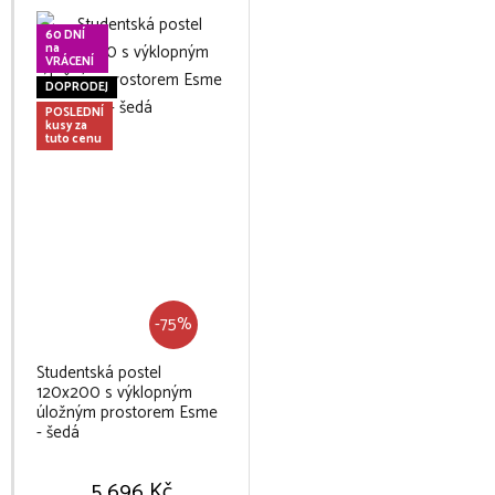
60 DNÍ
na
VRÁCENÍ
DOPRODEJ
POSLEDNÍ
kusy za
tuto cenu
-75%
Studentská postel
120x200 s výklopným
úložným prostorem Esme
- šedá
5 696 Kč