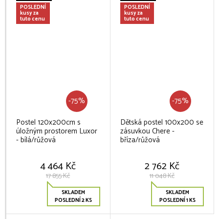
POSLEDNÍ
POSLEDNÍ
kusy za
kusy za
tuto cenu
tuto cenu
-75%
-75%
Postel 120x200cm s
Dětská postel 100x200 se
úložným prostorem Luxor
zásuvkou Chere -
- bílá/růžová
bříza/růžová
4 464 Kč
2 762 Kč
17 855 Kč
11 048 Kč
SKLADEM
SKLADEM
POSLEDNÍ 2 KS
POSLEDNÍ 1 KS