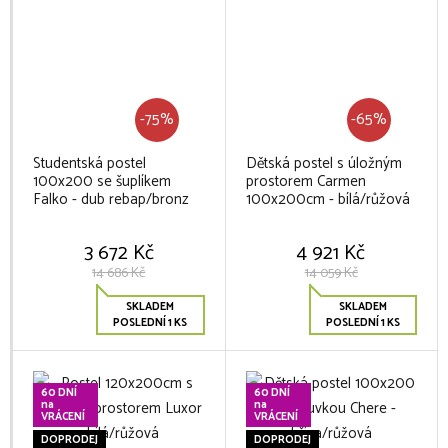
-75%
-65%
Studentská postel
Dětská postel s úložným
100x200 se šuplíkem
prostorem Carmen
Falko - dub rebap/bronz
100x200cm - bílá/růžová
3 672 Kč
4 921 Kč
14 686 Kč
14 059 Kč
SKLADEM
SKLADEM
POSLEDNÍ 1 KS
POSLEDNÍ 1 KS
60 DNÍ
60 DNÍ
na
na
VRÁCENÍ
VRÁCENÍ
DOPRODEJ
DOPRODEJ