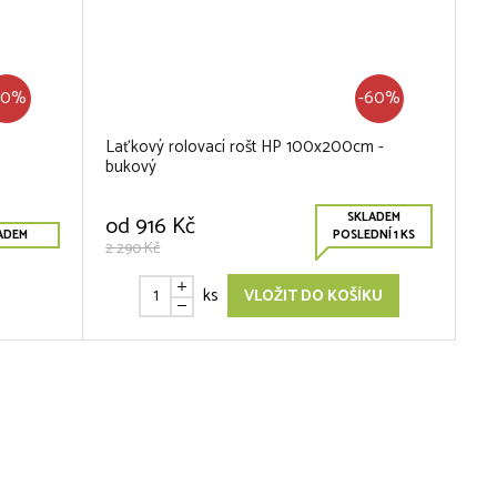
70%
-60%
Laťkový rolovací rošt HP 100x200cm -
bukový
SKLADEM
od
916 Kč
ADEM
POSLEDNÍ 1 KS
2 290 Kč
ks
VLOŽIT DO KOŠÍKU