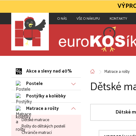
VÝPRO
O NÁS
VŠE O NÁKUPU
KONTAKTY
Akce a slevy nad 40%
Matrace a rošty
Dětské ma
Postele
Postýlky a kolébky
Matrace a rošty
Dětské m
Dětské matrace
Rošty do dětských postelí
Chrániče matrací