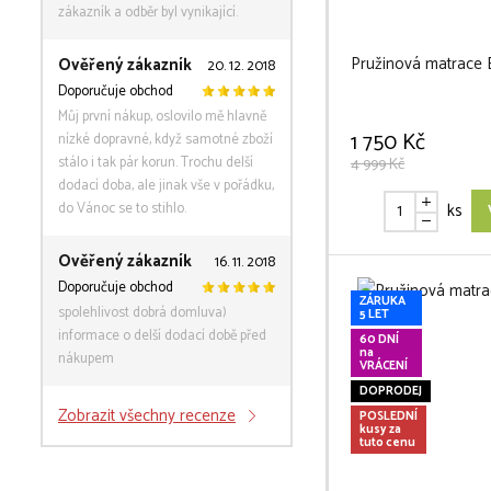
zákazník a odběr byl vynikající.
Pružinová matrac
Ověřený zákazník
20. 12. 2018
Doporučuje obchod
Můj první nákup, oslovilo mě hlavně
1 750 Kč
nízké dopravné, když samotné zboží
stálo i tak pár korun. Trochu delší
4 999 Kč
dodací doba, ale jinak vše v pořádku,
do Vánoc se to stihlo.
ks
Ověřený zákazník
16. 11. 2018
Doporučuje obchod
ZÁRUKA
spolehlivost dobrá domluva)
5 LET
informace o delší dodací době před
60 DNÍ
na
nákupem
VRÁCENÍ
DOPRODEJ
Zobrazit všechny recenze
POSLEDNÍ
kusy za
tuto cenu