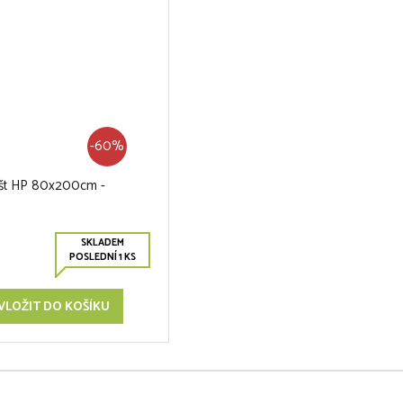
-60%
ošt HP 80x200cm -
SKLADEM
POSLEDNÍ 1 KS
VLOŽIT DO KOŠÍKU