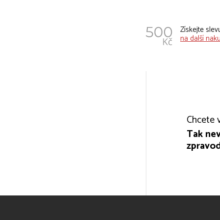
Získejte sle
na další nak
Chcete v
Tak nev
zpravod