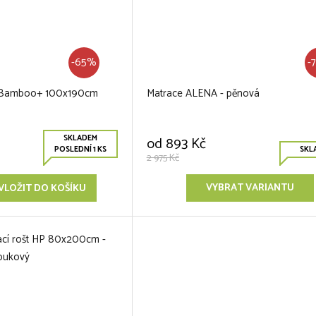
-65%
-
e Bamboo+ 100x190cm
Matrace ALENA - pěnová
SKLADEM
od
893 Kč
POSLEDNÍ 1 KS
SKL
2 975 Kč
VYBRAT VARIANTU
VLOŽIT DO KOŠÍKU