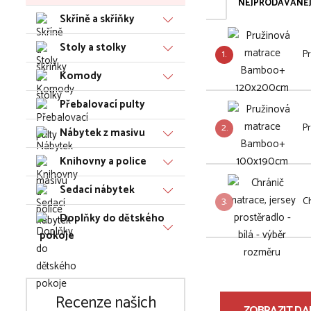
NEJPRODÁVANĚJ
Skříně a skříňky
Stoly a stolky
1.
P
Komody
Přebalovací pulty
2.
P
Nábytek z masivu
Knihovny a police
Sedací nábytek
3.
Ch
Doplňky do dětského
pokoje
Recenze našich
ZOBRAZIT DAL