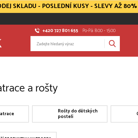
DEJ SKLADU - POSLEDNÍ KUSY - SLEVY AŽ 80%
+420 727 801 655
Po-Pá: 8:00 - 15:00
trace a rošty
Rošty do dětských
atrace
postelí