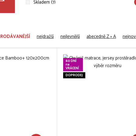
Skladem (7)
PRODÁVANĚJŠÍ
nejdražší
nejlevnější
abecedně Z » A
nejnově
60 DNÍ
na
VRÁCENÍ
DOPRODEJ