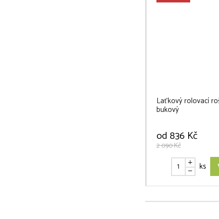
Laťkový rolovací r
bukový
od
836 Kč
2 090 Kč
ks