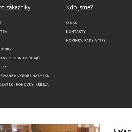
ro zákazníky
Kdo jsme?
T
O NÁS
ATBA
KONTAKTY
NOVINKY, RADY A TIPY
DMÍNKY
RANY OSOBNÍCH ÚDAJŮ
ÁTKY
UŽÍVANÉ K VÝROBĚ NÁBYTKU
S LÁTEK - POHOVKY, KŘESLA
Naše p