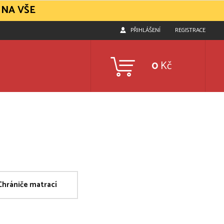
 NA VŠE
PŘIHLÁŠENÍ
REGISTRACE
0
Kč
Chrániče matrací