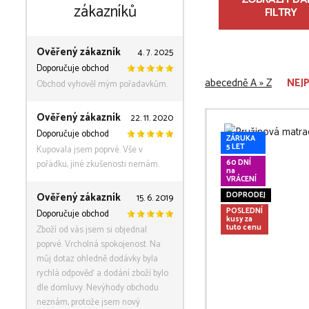
zákazníků
FILTRY
Ověřený zákazník
4. 7. 2025
Doporučuje obchod
abecedně A » Z
NEJ
Obchod vyhověl mým pořadavkům.
Ověřený zákazník
22. 11. 2020
Doporučuje obchod
ZÁRUKA
5 LET
Kupovala jsem poprvé. Vše v
60 DNÍ
pořádku, jiné zkušenosti nemám.
na
VRÁCENÍ
Ověřený zákazník
DOPRODEJ
15. 6. 2019
POSLEDNÍ
Doporučuje obchod
kusy za
tuto cenu
Zboží od vás jsem si objednal
poprvé. Vrcholná spokojenost. Na
můj dotaz ohledně dodávky byla
rychlá odpověď a dodání zboží bylo
dle domluvy. Nevýhody obchodu
neznám, protože jsem nový