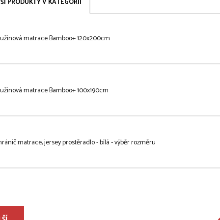
ŠÍ PRODUKTY V KATEGORII
ružinová matrace Bamboo+ 120x200cm
ružinová matrace Bamboo+ 100x190cm
ránič matrace, jersey prostěradlo - bílá - výběr rozměru
ŠÍ