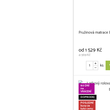
Pružinová matrac
od
1 529 Kč
4 369 Kč
ks
60 DNÍ
na
VRÁCENÍ
DOPRODEJ
POSLEDNÍ
kusy za
tuto cenu