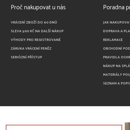
Proč nakupovat u nás
Poradna p
VRÁCENÍ ZBOŽÍ DO 60 DNŮ
JAK NAKUPOVA
SLEVA 500 KČ NA DALŠÍ NÁKUP
DOPRAVA A PL
VÝHODY PRO REGISTROVANÉ
REKLAMACE
ZÁRUKA VRÁCENÍ PENĚZ
OBCHODNÍ PO
SERIÓZNÍ PŘÍSTUP
PRAVIDLA OCH
NÁKUP NA SPL
MATERIÁLY PO
SEZNAM A POPI