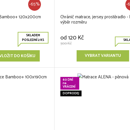
-65%
-
e Bamboo+ 120x200cm
Chránič matrace, jersey prostěradlo - b
výběr rozměru
SKLADEM
od
120 Kč
POSLEDNÍ 2 KS
SKL
300 Kč
VYBRAT VARIANTU
VLOŽIT DO KOŠÍKU
60 DNÍ
na
VRÁCENÍ
DOPRODEJ