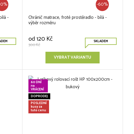
60%
-60%
ílá -
Chránič matrace, froté prostěradlo - bílá -
výběr rozměru
od
120 Kč
ADEM
SKLADEM
300 Kč
VYBRAT VARIANTU
60 DNÍ
na
VRÁCENÍ
DOPRODEJ
POSLEDNÍ
kusy za
tuto cenu