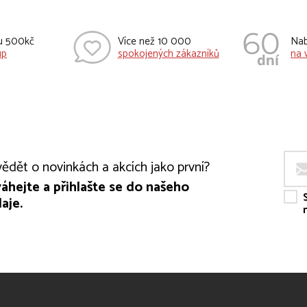
vu 500kč
Více než 10 000
Nab
up
spokojených zákazníků
na 
ědět o novinkách a akcích jako první?
áhejte a přihlašte se do našeho
aje.