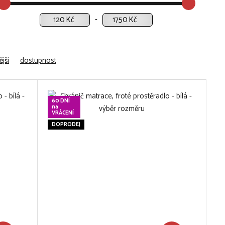
Kč
Kč
jší
dostupnost
60 DNÍ
na
VRÁCENÍ
DOPRODEJ