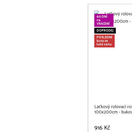
60 DNÍ
na
VRÁCENÍ
DOPRODEJ
POSLEDNÍ
kusy za
tuto cenu
Laťkový rolovací ro
100x200cm - buko
916 Kč