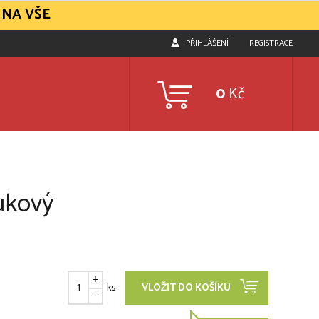
 NA VŠE
PŘIHLÁŠENÍ
REGISTRACE
0
Kč
ukový
ks
VLOŽIT DO KOŠÍKU