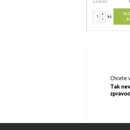
2 290 Kč
VL
ks
K
Chcete v
Tak nev
zpravod