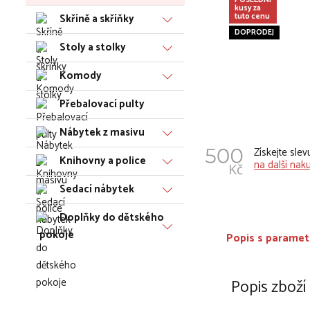
POSLEDNÍ
kusy za
Skříně a skříňky
tuto cenu
DOPRODEJ
Stoly a stolky
Komody
Přebalovací pulty
Nábytek z masivu
Získejte sle
Knihovny a police
na další nak
Sedací nábytek
Doplňky do dětského
pokoje
Popis s paramet
Popis zboží