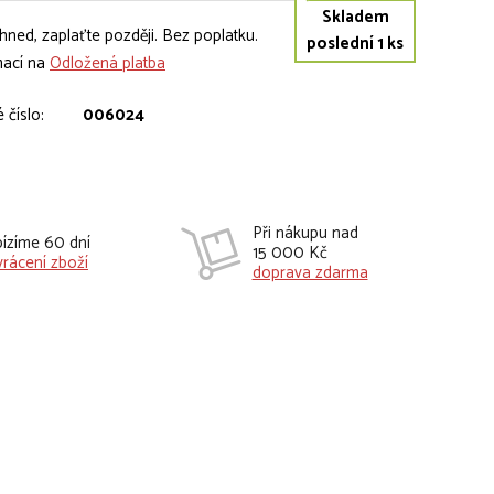
Skladem
hned, zaplaťte později. Bez poplatku.
poslední 1 ks
mací na
Odložená platba
 číslo:
006024
Při nákupu nad
ízíme 60 dní
15 000 Kč
vrácení zboží
doprava zdarma