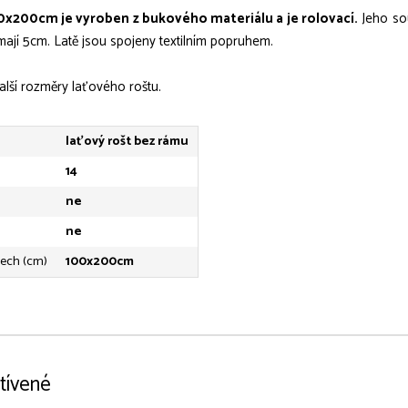
0x200cm je vyroben z bukového materiálu a je rolovací.
Jeho sou
ají 5cm. Latě jsou spojeny textilním popruhem.
alší rozměry laťového roštu.
laťový rošt bez rámu
14
ne
ne
rech (cm)
100x200cm
tívené