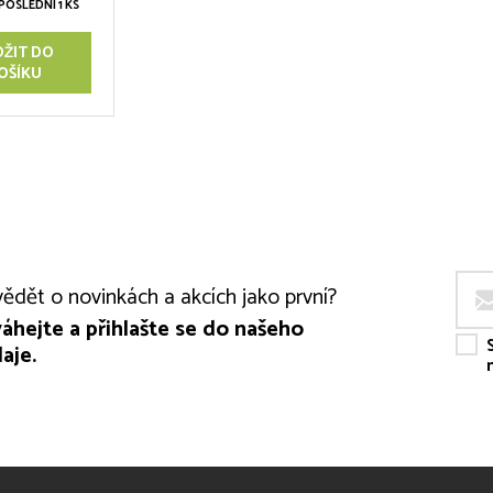
POSLEDNÍ 1 KS
OŽIT DO
OŠÍKU
ědět o novinkách a akcích jako první?
áhejte a přihlašte se do našeho
aje.