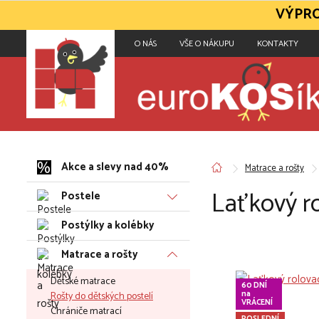
VÝPRO
O NÁS
VŠE O NÁKUPU
KONTAKTY
Akce a slevy nad 40%
Matrace a rošty
Laťkový r
Postele
Postýlky a kolébky
Matrace a rošty
Dětské matrace
60 DNÍ
na
Rošty do dětských postelí
VRÁCENÍ
Chrániče matrací