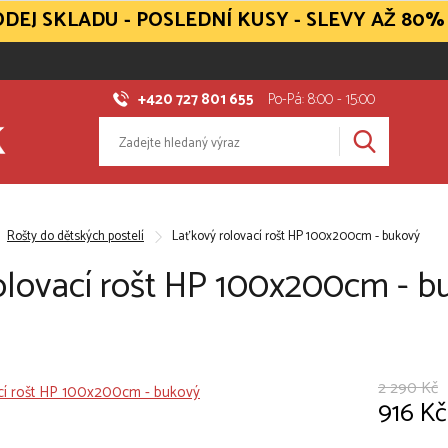
DEJ SKLADU - POSLEDNÍ KUSY - SLEVY AŽ 80%
+420 727 801 655
Po-Pá: 8:00 - 15:00
Rošty do dětských postelí
Laťkový rolovací rošt HP 100x200cm - bukový
olovací rošt HP 100x200cm - b
2 290 Kč
916 Kč