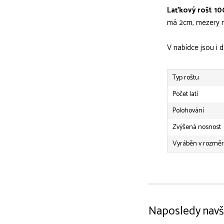
Laťkový rošt 10
má 2cm, mezery m
V nabídce jsou i d
Typ roštu
Počet latí
Polohování
Zvýšená nosnost
Vyráběn v rozmě
Naposledy navš