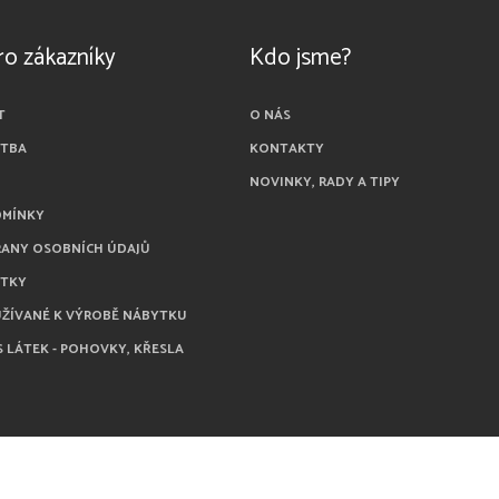
ro zákazníky
Kdo jsme?
T
O NÁS
ATBA
KONTAKTY
NOVINKY, RADY A TIPY
DMÍNKY
RANY OSOBNÍCH ÚDAJŮ
ÁTKY
UŽÍVANÉ K VÝROBĚ NÁBYTKU
S LÁTEK - POHOVKY, KŘESLA