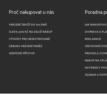
Proč nakupovat u nás
Poradna p
VRÁCENÍ ZBOŽÍ DO 60 DNŮ
JAK NAKUPOVA
SLEVA 500 KČ NA DALŠÍ NÁKUP
DOPRAVA A PL
VÝHODY PRO REGISTROVANÉ
REKLAMACE
ZÁRUKA VRÁCENÍ PENĚZ
OBCHODNÍ PO
SERIÓZNÍ PŘÍSTUP
PRAVIDLA OCH
NÁKUP NA SPL
MATERIÁLY PO
SEZNAM A POPI