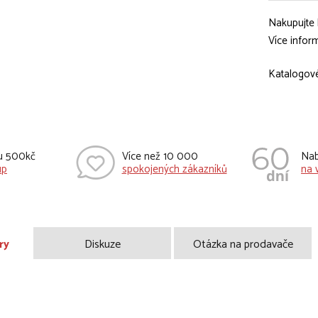
Nakupujte 
Více infor
Katalogové
vu 500kč
Více než 10 000
Nab
up
spokojených zákazníků
na 
ry
Diskuze
Otázka na prodavače