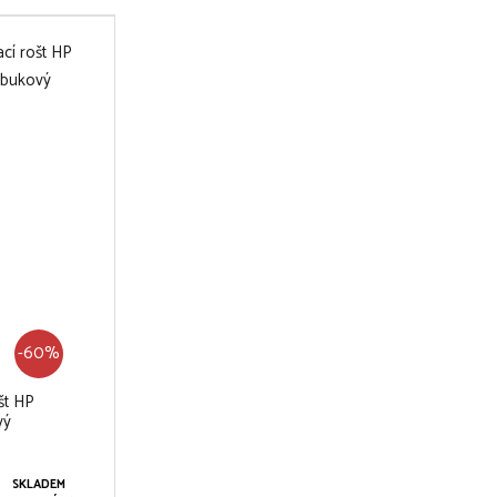
-60%
št HP
vý
SKLADEM