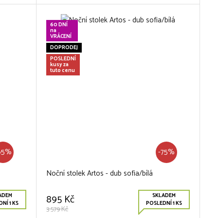
60 DNÍ
na
VRÁCENÍ
DOPRODEJ
POSLEDNÍ
kusy za
tuto cenu
65%
-75%
Noční stolek Artos - dub sofia/bílá
ADEM
SKLADEM
895 Kč
NÍ 1 KS
POSLEDNÍ 1 KS
3 579 Kč