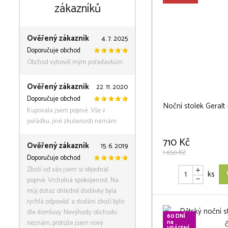
zákazníků
Ověřený zákazník
4. 7. 2025
Doporučuje obchod
Obchod vyhověl mým pořadavkům.
Ověřený zákazník
22. 11. 2020
Doporučuje obchod
Noční stolek Geralt 
Kupovala jsem poprvé. Vše v
pořádku, jiné zkušenosti nemám.
710 Kč
Ověřený zákazník
15. 6. 2019
1 650 Kč
Doporučuje obchod
Zboží od vás jsem si objednal
ks
poprvé. Vrcholná spokojenost. Na
můj dotaz ohledně dodávky byla
rychlá odpověď a dodání zboží bylo
dle domluvy. Nevýhody obchodu
60 DNÍ
neznám, protože jsem nový
na