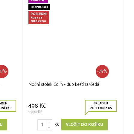
VRÁCENÍ
DOPRODEJ
POSLEDNÍ
kusy za
tuto cenu
75%
-75%
b
Noční stolek Colin - dub kestína/šedá
ADEM
SKLADEM
498 Kč
NÍ 1 KS
POSLEDNÍ 1 KS
1 990 Kč
ks
KU
VLOŽIT DO KOŠÍKU