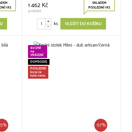
ADEM
SKLADEM
1 462 Kč
NÍ 1 KS
POSLEDNÍ 1 KS
4 178 Kč
ks
KU
VLOŽIT DO KOŠÍKU
60 DNÍ
na
VRÁCENÍ
DOPRODEJ
POSLEDNÍ
kusy za
tuto cenu
75%
-57%