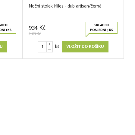
Noční stolek Miles - dub artisan/černá
ADEM
SKLADEM
934 Kč
NÍ 1 KS
POSLEDNÍ 3 KS
2 171 Kč
ks
KU
VLOŽIT DO KOŠÍKU