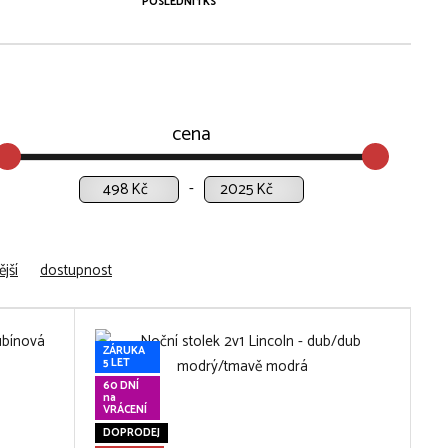
POSLEDNÍ 1 KS
cena
Kč
Kč
jší
dostupnost
ZÁRUKA
5 LET
60 DNÍ
na
VRÁCENÍ
DOPRODEJ