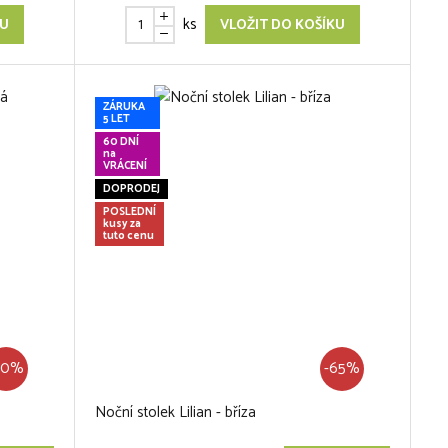
ks
KU
VLOŽIT DO KOŠÍKU
ZÁRUKA
5 LET
60 DNÍ
na
VRÁCENÍ
DOPRODEJ
POSLEDNÍ
kusy za
tuto cenu
70%
-65%
Noční stolek Lilian - bříza