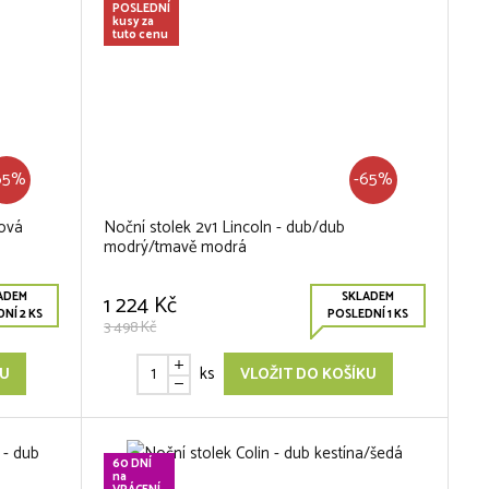
POSLEDNÍ
kusy za
tuto cenu
65%
-65%
nová
Noční stolek 2v1 Lincoln - dub/dub
modrý/tmavě modrá
ADEM
SKLADEM
1 224 Kč
NÍ 2 KS
POSLEDNÍ 1 KS
3 498 Kč
ks
KU
VLOŽIT DO KOŠÍKU
60 DNÍ
na