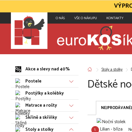
VÝPRO
O NÁS
VŠE O NÁKUPU
KONTAKTY
Akce a slevy nad 40%
Stoly a stolky
Dětské noč
Postele
Postýlky a kolébky
Matrace a rošty
NEJPRODÁVANĚJ
Skříně a skříňky
Stoly a stolky
1.
No