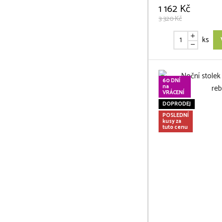
1 162 Kč
3 320 Kč
ks
60 DNÍ
na
VRÁCENÍ
DOPRODEJ
POSLEDNÍ
kusy za
tuto cenu