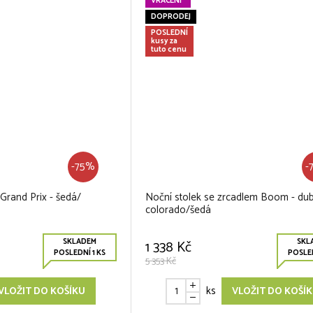
VRÁCENÍ
DOPRODEJ
POSLEDNÍ
kusy za
tuto cenu
-75%
-
 Grand Prix - šedá/
Noční stolek se zrcadlem Boom - du
colorado/šedá
SKLADEM
SKL
1 338 Kč
POSLEDNÍ 1 KS
POSLED
5 353 Kč
ks
VLOŽIT DO KOŠÍKU
VLOŽIT DO KOŠÍ