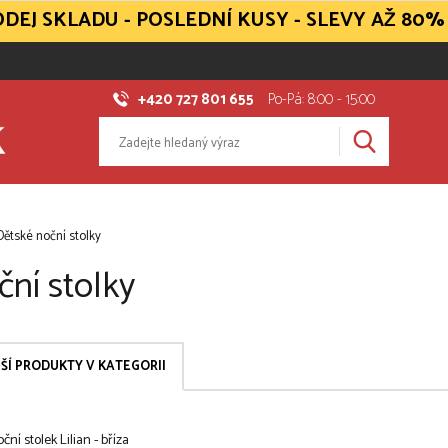
DEJ SKLADU - POSLEDNÍ KUSY - SLEVY AŽ 80%
+420 727 801 655
Po-Pá: 8:00 - 15:00
Dětské noční stolky
ní stolky
ŠÍ PRODUKTY V KATEGORII
ční stolek Lilian - bříza