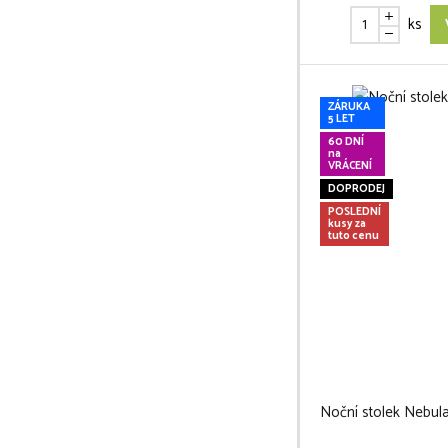
ks
ZÁRUKA
5 LET
60 DNÍ
na
VRÁCENÍ
DOPRODEJ
POSLEDNÍ
kusy za
tuto cenu
Noční stolek Nebula