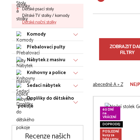
Dětské psací stoly
Dětské TV stolky / komody
Dětské noční stolky
Komody
ZOBRAZIT DAL
Přebalovací pulty
FILTRY
Nábytek z masivu
Knihovny a police
abecedně A » Z
NEJ
Sedací nábytek
Doplňky do dětského
pokoje
60 DNÍ
na
VRÁCENÍ
DOPRODEJ
POSLEDNÍ
Recenze našich
kusy za
tuto cenu