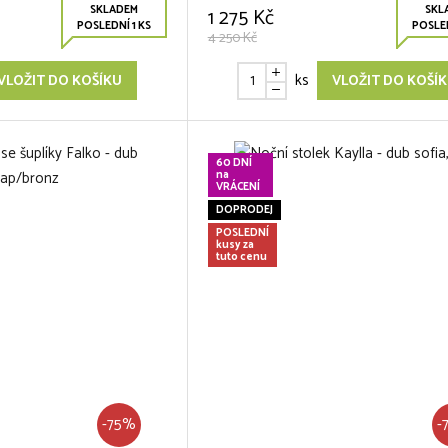
SKLADEM
SKL
1 275 Kč
POSLEDNÍ 1 KS
POSLED
4 250 Kč
ks
VLOŽIT DO KOŠÍKU
VLOŽIT DO KOŠÍ
60 DNÍ
na
VRÁCENÍ
DOPRODEJ
POSLEDNÍ
kusy za
tuto cenu
-75%
-