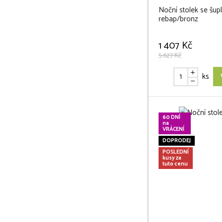
Noční stolek se šupl
rebap/bronz
1 407 Kč
5 627 Kč
ks
60 DNÍ
na
VRÁCENÍ
DOPRODEJ
POSLEDNÍ
kusy za
tuto cenu