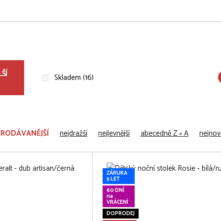
ŠÍ
Skladem (16)
PRODÁVANĚJŠÍ
nejdražší
nejlevnější
abecedně Z » A
nejnově
ZÁRUKA
5 LET
60 DNÍ
na
VRÁCENÍ
DOPRODEJ