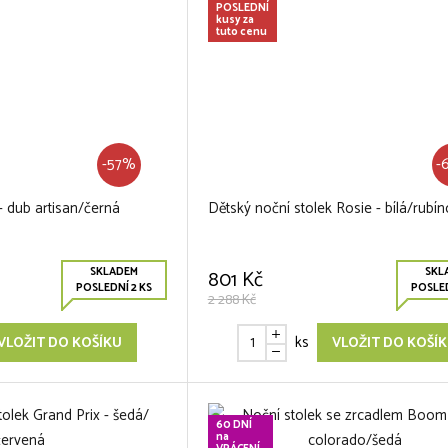
POSLEDNÍ
kusy za
tuto cenu
-57%
-
- dub artisan/černá
Dětský noční stolek Rosie - bílá/rubí
SKLADEM
SKL
801 Kč
POSLEDNÍ 2 KS
POSLED
2 288 Kč
ks
VLOŽIT DO KOŠÍKU
VLOŽIT DO KOŠÍ
60 DNÍ
na