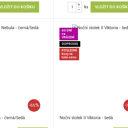
ks
VLOŽIT DO KOŠÍKU
VLOŽIT DO KOŠÍ
60 DNÍ
na
VRÁCENÍ
DOPRODEJ
POSLEDNÍ
kusy za
tuto cenu
-65%
-
 - černá/šedá
Noční stolek II Viktoria - šedá