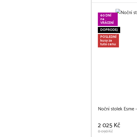
60 DNÍ
na
VRÁCENÍ
DOPRODEJ
POSLEDNÍ
kusy za
tuto cenu
Noční stolek Esme 
2 025 Kč
8 098 Kč