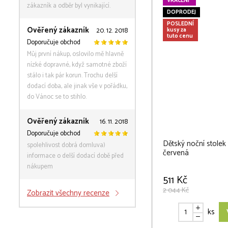
VRÁCENÍ
zákazník a odběr byl vynikající.
DOPRODEJ
POSLEDNÍ
Ověřený zákazník
20. 12. 2018
kusy za
tuto cenu
Doporučuje obchod
Můj první nákup, oslovilo mě hlavně
nízké dopravné, když samotné zboží
stálo i tak pár korun. Trochu delší
dodací doba, ale jinak vše v pořádku,
do Vánoc se to stihlo.
Ověřený zákazník
16. 11. 2018
Doporučuje obchod
Dětský noční stolek
spolehlivost dobrá domluva)
červená
informace o delší dodací době před
nákupem
511 Kč
2 044 Kč
Zobrazit všechny recenze
ks