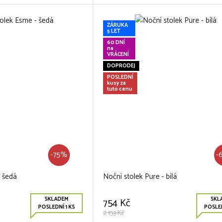
ZÁRUKA
5 LET
60 DNÍ
na
VRÁCENÍ
DOPRODEJ
POSLEDNÍ
kusy za
tuto cenu
-75%
-
- šedá
Noční stolek Pure - bílá
SKLADEM
SKL
754 Kč
POSLEDNÍ 1 KS
POSLED
2 153 Kč