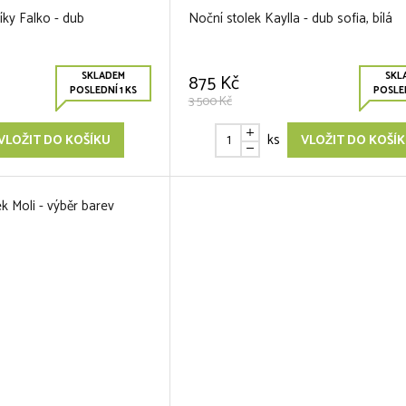
íky Falko - dub
Noční stolek Kaylla - dub sofia, bílá
SKLADEM
SKL
875 Kč
POSLEDNÍ 1 KS
POSLED
3 500 Kč
ks
VLOŽIT DO KOŠÍKU
VLOŽIT DO KOŠÍ