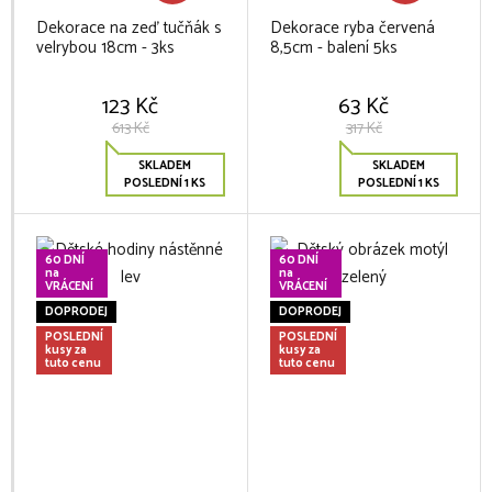
Dekorace na zeď tučňák s
Dekorace ryba červená
velrybou 18cm - 3ks
8,5cm - balení 5ks
123 Kč
63 Kč
613 Kč
317 Kč
SKLADEM
SKLADEM
POSLEDNÍ 1 KS
POSLEDNÍ 1 KS
60 DNÍ
60 DNÍ
na
na
VRÁCENÍ
VRÁCENÍ
DOPRODEJ
DOPRODEJ
POSLEDNÍ
POSLEDNÍ
kusy za
kusy za
tuto cenu
tuto cenu