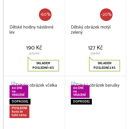
-60%
-20%
Dětské hodiny nástěnné
Dětský obrázek motýl
lev
zelený
190 Kč
127 Kč
475 Kč
159 Kč
SKLADEM
SKLADEM
POSLEDNÍ 1 KS
POSLEDNÍ 2 KS
60 DNÍ
60 DNÍ
na
na
VRÁCENÍ
VRÁCENÍ
DOPRODEJ
DOPRODEJ
POSLEDNÍ
kusy za
tuto cenu