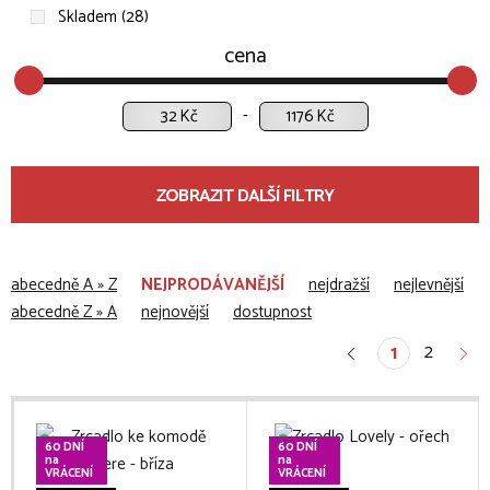
Skladem (28)
cena
Kč
Kč
ZOBRAZIT DALŠÍ FILTRY
abecedně A » Z
NEJPRODÁVANĚJŠÍ
nejdražší
nejlevnější
abecedně Z » A
nejnovější
dostupnost
2
1
60 DNÍ
60 DNÍ
na
na
VRÁCENÍ
VRÁCENÍ