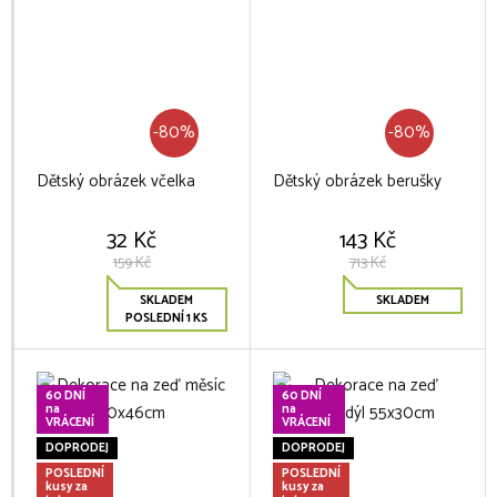
-80%
-80%
Dětský obrázek včelka
Dětský obrázek berušky
32 Kč
143 Kč
159 Kč
713 Kč
SKLADEM
SKLADEM
POSLEDNÍ 1 KS
60 DNÍ
60 DNÍ
na
na
VRÁCENÍ
VRÁCENÍ
DOPRODEJ
DOPRODEJ
POSLEDNÍ
POSLEDNÍ
kusy za
kusy za