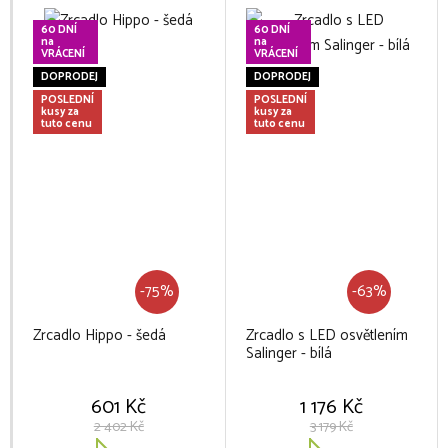
60 DNÍ
60 DNÍ
na
na
VRÁCENÍ
VRÁCENÍ
DOPRODEJ
DOPRODEJ
POSLEDNÍ
POSLEDNÍ
kusy za
kusy za
tuto cenu
tuto cenu
-75%
-63%
Zrcadlo Hippo - šedá
Zrcadlo s LED osvětlením
Salinger - bílá
601 Kč
1 176 Kč
2 402 Kč
3 179 Kč