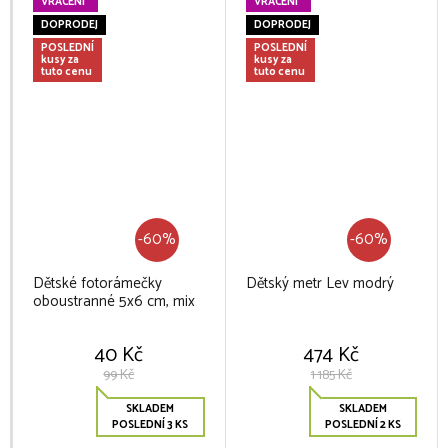
VRÁCENÍ
VRÁCENÍ
DOPRODEJ
DOPRODEJ
POSLEDNÍ
POSLEDNÍ
kusy za
kusy za
tuto cenu
tuto cenu
-60%
-60%
Dětské fotorámečky
Dětský metr Lev modrý
oboustranné 5x6 cm, mix
40 Kč
474 Kč
99 Kč
1 185 Kč
SKLADEM
SKLADEM
POSLEDNÍ 3 KS
POSLEDNÍ 2 KS