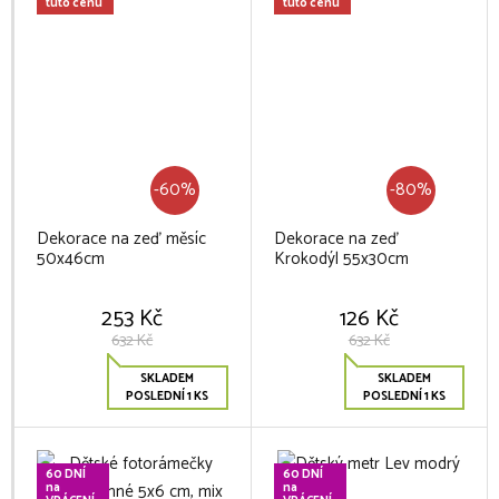
tuto cenu
tuto cenu
-60%
-80%
Dekorace na zeď měsíc
Dekorace na zeď
50x46cm
Krokodýl 55x30cm
253 Kč
126 Kč
632 Kč
632 Kč
SKLADEM
SKLADEM
POSLEDNÍ 1 KS
POSLEDNÍ 1 KS
60 DNÍ
60 DNÍ
na
na