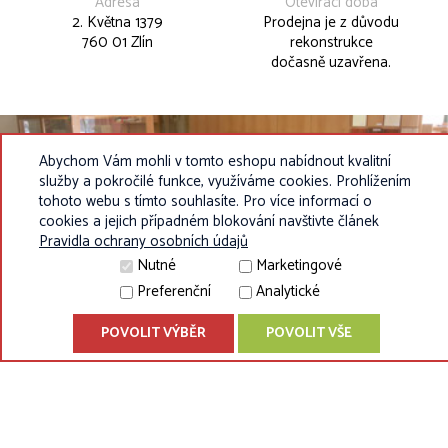
Adresa
Otevírací doba
2. Května 1379
Prodejna je z důvodu
760 01 Zlín
rekonstrukce
dočasně uzavřena.
Abychom Vám mohli v tomto eshopu nabídnout kvalitní
služby a pokročilé funkce, využíváme cookies. Prohlížením
tohoto webu s tímto souhlasíte. Pro více informací o
cookies a jejich případném blokování navštivte článek
Pravidla ochrany osobních údajů
Nutné
Marketingové
Preferenční
Analytické
© 2010 - 2026 Eurokosik.cz - vybavení do dětských pokojíků |
POVOLIT VÝBĚR
POVOLIT VŠE
®
ShopSys
Enterprise