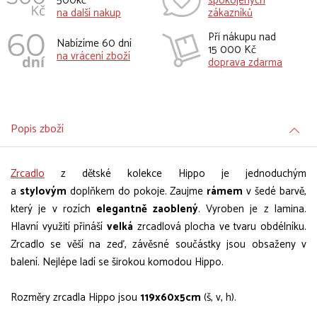
500kč
spokojených
na další nakup
zákazníků
Při nákupu nad
Nabízíme 60 dní
15 000 Kč
na vrácení zboží
doprava zdarma
Popis zboží
Zrcadlo
z dětské kolekce Hippo je jednoduchým
a
stylovým
doplňkem do pokoje. Zaujme
rámem
v šedé barvě,
který je v rozích
elegantně zaoblený
. Vyroben je z lamina.
Hlavní využití přináší
velká
zrcadlová plocha ve tvaru obdélníku.
Zrcadlo se věší na zeď, závěsné součástky jsou obsaženy v
balení. Nejlépe ladí se širokou komodou Hippo.
Rozměry zrcadla Hippo jsou
119x60x5cm
(š, v, h).