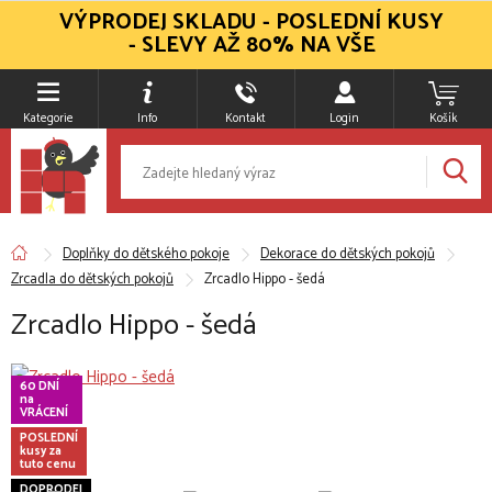
VÝPRODEJ SKLADU - POSLEDNÍ KUSY
- SLEVY AŽ 80% NA VŠE
Kategorie
Info
Kontakt
Login
Košík
Doplňky do dětského pokoje
Dekorace do dětských pokojů
Zrcadla do dětských pokojů
Zrcadlo Hippo - šedá
Zrcadlo Hippo - šedá
60 DNÍ
na
VRÁCENÍ
POSLEDNÍ
kusy za
tuto cenu
DOPRODEJ