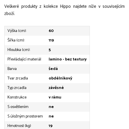
Veškeré produkty z kolekce Hippo najdete níže v souvisejícím
zboží.
Výška (cm):
60
Šířka (cm):
119
Hloubka (cm):
5
Převládající materiál
lamino - bez textury
Barva
šedá
Tvar zrcadla
obdélníkový
Typ zrcadla
závěsné
Konstrukce
v rámu
S osvětlením
ne
S úložným prostorem
ne
Hmotnost (kg)
19