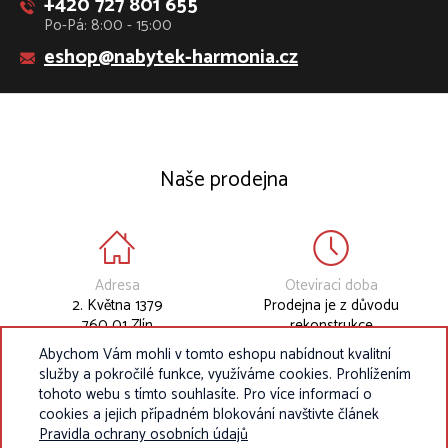
+420 727 801 655
Po-Pá: 8:00 - 15:00
eshop@nabytek-harmonia.cz
Naše prodejna
Adresa
Otevírací doba
2. Května 1379
Prodejna je z důvodu
760 01 Zlín
rekonstrukce
dočasně uzavřena.
Abychom Vám mohli v tomto eshopu nabídnout kvalitní
služby a pokročilé funkce, využíváme cookies. Prohlížením
tohoto webu s tímto souhlasíte. Pro více informací o
cookies a jejich případném blokování navštivte článek
Pravidla ochrany osobních údajů