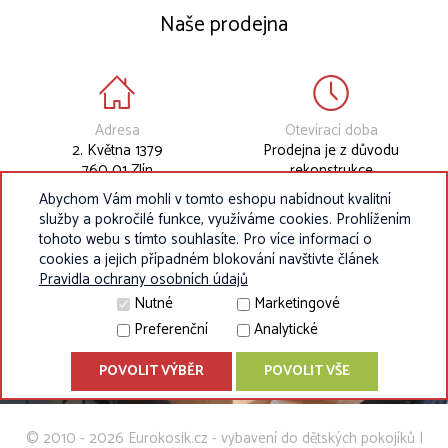
Naše prodejna
Adresa
Otevírací doba
2. Května 1379
Prodejna je z důvodu
760 01 Zlín
rekonstrukce
dočasně uzavřena.
Abychom Vám mohli v tomto eshopu nabídnout kvalitní
služby a pokročilé funkce, využíváme cookies. Prohlížením
tohoto webu s tímto souhlasíte. Pro více informací o
cookies a jejich případném blokování navštivte článek
Pravidla ochrany osobních údajů
Nutné
Marketingové
Preferenční
Analytické
POVOLIT VÝBĚR
POVOLIT VŠE
© 2010 - 2026 Eurokosik.cz - vybavení do dětských pokojíků |