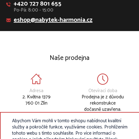
+420 727 801 655
Po-Pá: 8:00 - 15:00
eshop@nabytek-harmonia.cz
Naše prodejna
Adresa
Otevírací doba
2. Května 1379
Prodejna je z důvodu
760 01 Zlín
rekonstrukce
dočasně uzavřena.
Abychom Vám mohli v tomto eshopu nabídnout kvalitní
služby a pokročilé funkce, využíváme cookies. Prohlížením
tohoto webu s tímto souhlasíte. Pro více informací o