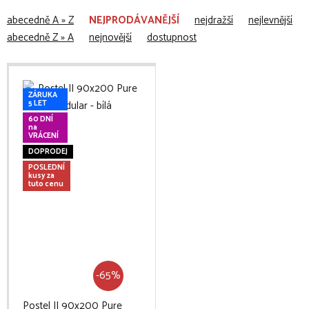
abecedně A » Z
NEJPRODÁVANĚJŠÍ
nejdražší
nejlevnější
abecedně Z » A
nejnovější
dostupnost
ZÁRUKA
5 LET
60 DNÍ
na
VRÁCENÍ
DOPRODEJ
POSLEDNÍ
kusy za
tuto cenu
-65%
Postel II 90x200 Pure