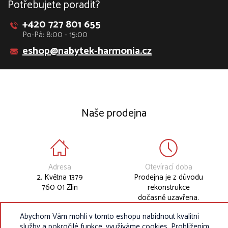
Potřebujete poradit?
+420 727 801 655
Po-Pá: 8:00 - 15:00
eshop@nabytek-harmonia.cz
Naše prodejna
Adresa
Otevírací doba
2. Května 1379
Prodejna je z důvodu
760 01 Zlín
rekonstrukce
dočasně uzavřena.
Abychom Vám mohli v tomto eshopu nabídnout kvalitní
služby a pokročilé funkce, využíváme cookies. Prohlížením