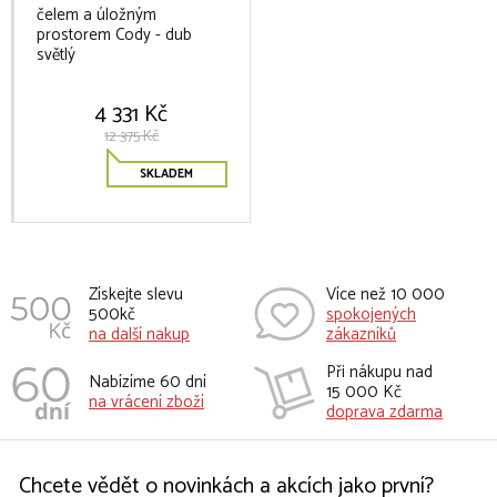
čelem a úložným
prostorem Cody - dub
světlý
4 331 Kč
12 375 Kč
SKLADEM
Získejte slevu
Více než 10 000
500kč
spokojených
na další nakup
zákazníků
Při nákupu nad
Nabízíme 60 dní
15 000 Kč
na vrácení zboží
doprava zdarma
Chcete vědět o novinkách a akcích jako první?