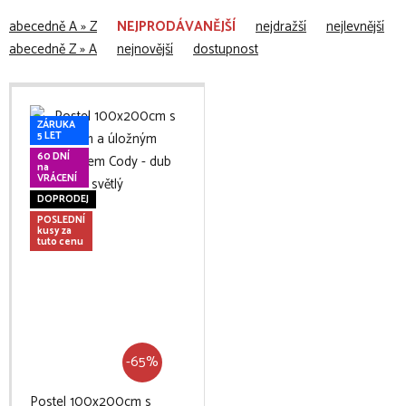
abecedně A » Z
NEJPRODÁVANĚJŠÍ
nejdražší
nejlevnější
abecedně Z » A
nejnovější
dostupnost
ZÁRUKA
5 LET
60 DNÍ
na
VRÁCENÍ
DOPRODEJ
POSLEDNÍ
kusy za
tuto cenu
-65%
Postel 100x200cm s