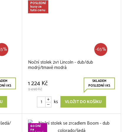
POSLEDNÍ
kusy za
tuto cenu
55%
-65%
Noční stolek 2v1 Lincoln - dub/dub
modrý/tmavě modrá
ADEM
SKLADEM
1 224 Kč
NÍ 1 KS
POSLEDNÍ 1 KS
3 498 Kč
ks
KU
VLOŽIT DO KOŠÍKU
60 DNÍ
na