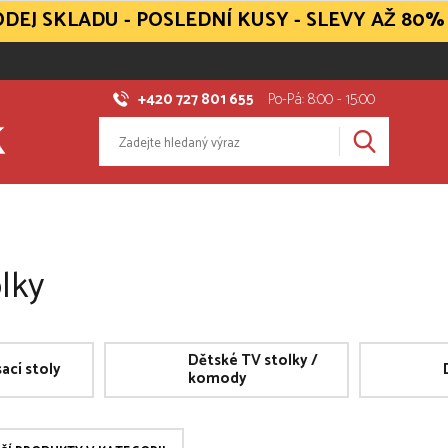
DEJ SKLADU - POSLEDNÍ KUSY - SLEVY AŽ 80%
+420 727 801 655
Po-Pá: 8:00 - 15:00
olky
Dětské TV stolky /
ací stoly
komody