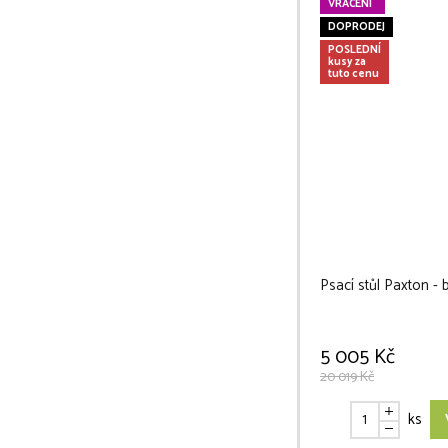
VRÁCENÍ
DOPRODEJ
POSLEDNÍ
kusy za
tuto cenu
Psací stůl Paxton - b
5 005 Kč
20 019 Kč
ks