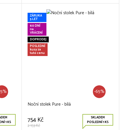
ZÁRUKA
5 LET
60 DNÍ
na
VRÁCENÍ
DOPRODEJ
POSLEDNÍ
kusy za
tuto cenu
75%
-65%
Noční stolek Pure - bílá
ADEM
SKLADEM
754 Kč
NÍ 1 KS
POSLEDNÍ 1 KS
2 153 Kč