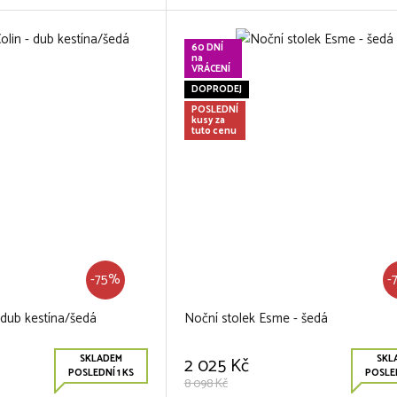
60 DNÍ
na
VRÁCENÍ
DOPRODEJ
POSLEDNÍ
kusy za
tuto cenu
-75%
-
- dub kestína/šedá
Noční stolek Esme - šedá
SKLADEM
SKL
2 025 Kč
POSLEDNÍ 1 KS
POSLED
8 098 Kč