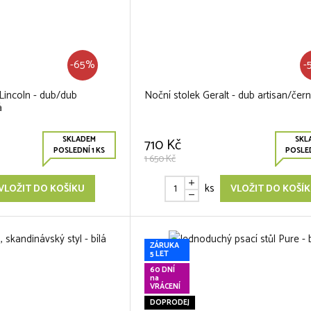
-65%
-
incoln - dub/dub
Noční stolek Geralt - dub artisan/čer
á
SKLADEM
SKL
710 Kč
POSLEDNÍ 1 KS
POSLED
1 650 Kč
ks
VLOŽIT DO KOŠÍKU
VLOŽIT DO KOŠÍ
ZÁRUKA
5 LET
60 DNÍ
na
VRÁCENÍ
DOPRODEJ