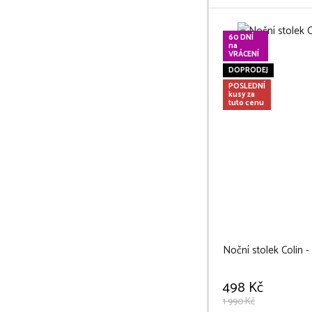
60 DNÍ
na
VRÁCENÍ
DOPRODEJ
POSLEDNÍ
kusy za
tuto cenu
Noční stolek Colin 
498 Kč
1 990 Kč