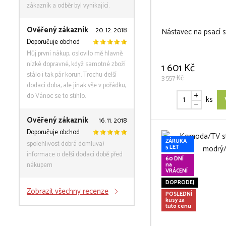
zákazník a odběr byl vynikající.
Ověřený zákazník
20. 12. 2018
Nástavec na psací st
Doporučuje obchod
Můj první nákup, oslovilo mě hlavně
nízké dopravné, když samotné zboží
1 601 Kč
stálo i tak pár korun. Trochu delší
3 557 Kč
dodací doba, ale jinak vše v pořádku,
do Vánoc se to stihlo.
ks
Ověřený zákazník
16. 11. 2018
Doporučuje obchod
ZÁRUKA
spolehlivost dobrá domluva)
5 LET
informace o delší dodací době před
60 DNÍ
nákupem
na
VRÁCENÍ
DOPRODEJ
Zobrazit všechny recenze
POSLEDNÍ
kusy za
tuto cenu