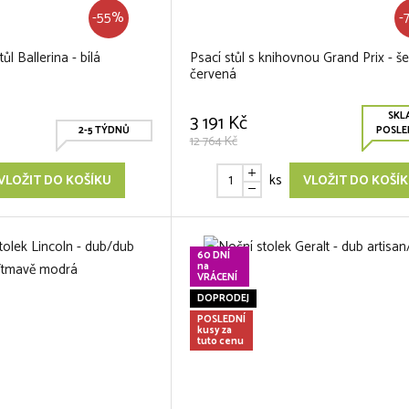
-55%
-
ůl Ballerina - bílá
Psací stůl s knihovnou Grand Prix - š
červená
SKL
3 191 Kč
2-5 TÝDNŮ
POSLED
12 764 Kč
ks
VLOŽIT DO KOŠÍKU
VLOŽIT DO KOŠÍ
60 DNÍ
na
VRÁCENÍ
DOPRODEJ
POSLEDNÍ
kusy za
tuto cenu