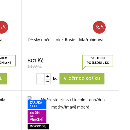
57%
-65%
ná
Dětský noční stolek Rosie - bílá/rubínová
ADEM
SKLADEM
801 Kč
NÍ 2 KS
POSLEDNÍ 2 KS
2 288 Kč
ks
KU
VLOŽIT DO KOŠÍKU
ZÁRUKA
5 LET
60 DNÍ
na
VRÁCENÍ
DOPRODEJ