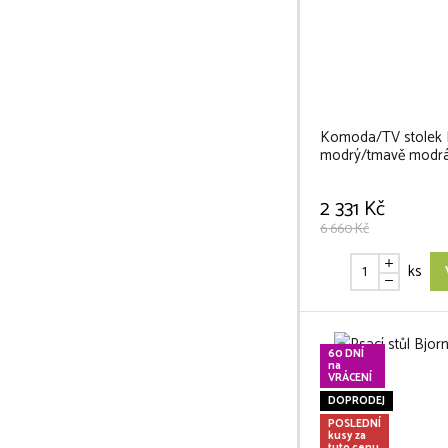
Komoda/TV stolek L
modrý/tmavě modr
2 331 Kč
6 660 Kč
ks
60 DNÍ
na
VRÁCENÍ
DOPRODEJ
POSLEDNÍ
kusy za