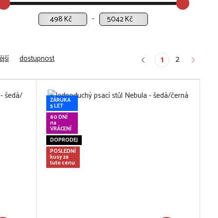
Kč
Kč
jší
dostupnost
2
1
ZÁRUKA
5 LET
60 DNÍ
na
VRÁCENÍ
DOPRODEJ
POSLEDNÍ
kusy za
tuto cenu