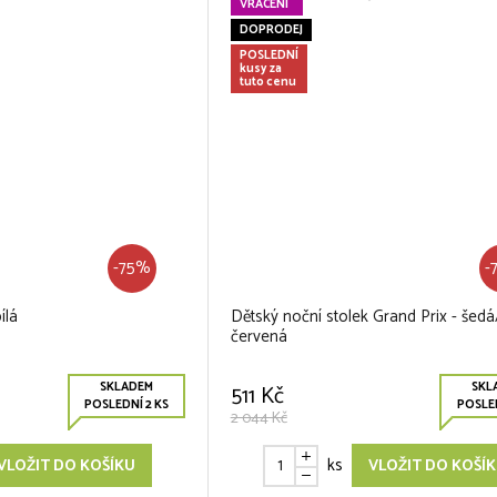
VRÁCENÍ
DOPRODEJ
POSLEDNÍ
kusy za
tuto cenu
-75%
-
ílá
Dětský noční stolek Grand Prix - šedá
červená
SKLADEM
SKL
511 Kč
POSLEDNÍ 2 KS
POSLED
2 044 Kč
ks
VLOŽIT DO KOŠÍKU
VLOŽIT DO KOŠÍ