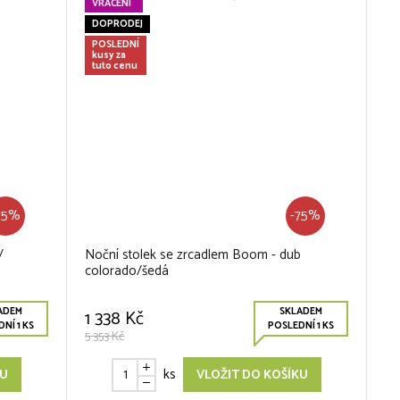
VRÁCENÍ
DOPRODEJ
POSLEDNÍ
kusy za
tuto cenu
75%
-75%
/
Noční stolek se zrcadlem Boom - dub
colorado/šedá
ADEM
SKLADEM
1 338 Kč
NÍ 1 KS
POSLEDNÍ 1 KS
5 353 Kč
ks
KU
VLOŽIT DO KOŠÍKU