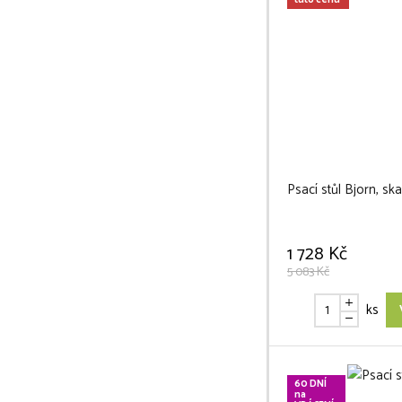
tuto cenu
Psací stůl Bjorn, ska
1 728 Kč
5 083 Kč
ks
60 DNÍ
na