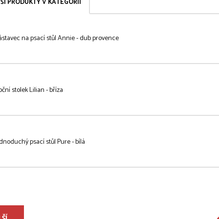
ŠÍ PRODUKTY V KATEGORII
stavec na psací stůl Annie - dub provence
ční stolek Lilian - bříza
dnoduchý psací stůl Pure - bílá
ŠÍ