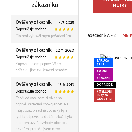
zákazníků
FILTRY
Ověřený zákazník
4. 7. 2025
Doporučuje obchod
abecedně A » Z
NEJ
Obchod vyhověl mým pořadavkům.
Ověřený zákazník
22. 11. 2020
Doporučuje obchod
ZÁRUKA
Kupovala jsem poprvé. Vše v
5 LET
pořádku, jiné zkušenosti nemám.
60 DNÍ
na
VRÁCENÍ
Ověřený zákazník
15. 6. 2019
DOPRODEJ
Doporučuje obchod
POSLEDNÍ
kusy za
Zboží od vás jsem si objednal
tuto cenu
poprvé. Vrcholná spokojenost. Na
můj dotaz ohledně dodávky byla
rychlá odpověď a dodání zboží bylo
dle domluvy. Nevýhody obchodu
neznám, protože jsem nový