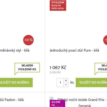
POSLEDNÍ
kusy za
tuto cenu
-66%
-
ndinávský styl - bílá
Jednoduchý psací stůl Pure - bílá
SKLADEM
SKL
1 067 Kč
POSLEDNÍ 1 KS
POSLED
2 372 Kč
ks
VLOŽIT DO KOŠÍKU
VLOŽIT DO KOŠÍ
60 DNÍ
na