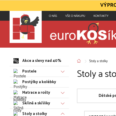
VÝPRO
O NÁS
VŠE O NÁKUPU
KONTAKTY
Akce a slevy nad 40%
Stoly a stolky
Stoly a st
Postele
Postýlky a kolébky
Matrace a rošty
Dětské ps
Skříně a skříňky
Stoly a stolky