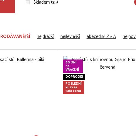
Skladem (35)
PRODÁVANĚJŠÍ
nejdražší
nejlevnější
abecedně Z » A
nejnově
60 DNÍ
na
VRÁCENÍ
DOPRODEJ
POSLEDNÍ
kusy za
tuto cenu