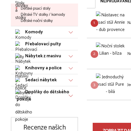
NEJPRODÁVANĚJ
Dětské psací stoly
Dětské TV stolky / komody
Dětské noční stolky
1.
Ná
Komody
Přebalovací pulty
2.
No
Nábytek z masivu
Knihovny a police
Sedací nábytek
3.
Je
Doplňky do dětského
pokoje
Recenze našich
ZOBRAZIT DAL