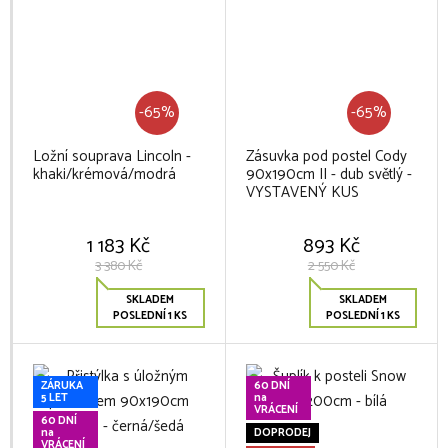
-65%
-65%
Ložní souprava Lincoln -
Zásuvka pod postel Cody
khaki/krémová/modrá
90x190cm II - dub světlý -
VYSTAVENÝ KUS
1 183 Kč
893 Kč
3 380 Kč
2 550 Kč
SKLADEM
SKLADEM
POSLEDNÍ 1 KS
POSLEDNÍ 1 KS
ZÁRUKA
60 DNÍ
5 LET
na
VRÁCENÍ
60 DNÍ
na
DOPRODEJ
VRÁCENÍ