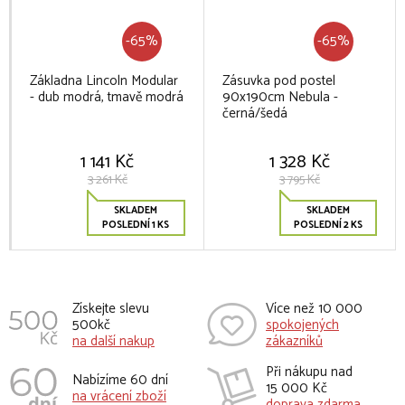
-65%
-65%
Základna Lincoln Modular
Zásuvka pod postel
- dub modrá, tmavě modrá
90x190cm Nebula -
černá/šedá
1 141 Kč
1 328 Kč
3 261 Kč
3 795 Kč
SKLADEM
SKLADEM
POSLEDNÍ 1 KS
POSLEDNÍ 2 KS
Získejte slevu
Více než 10 000
500kč
spokojených
na další nakup
zákazníků
Při nákupu nad
Nabízíme 60 dní
15 000 Kč
na vrácení zboží
doprava zdarma