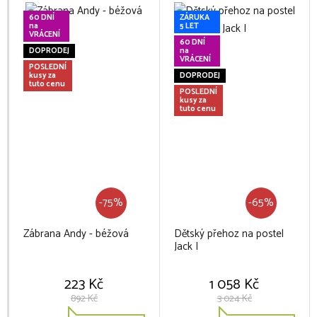
60 DNÍ
ZÁRUKA
na
5 LET
VRÁCENÍ
60 DNÍ
DOPRODEJ
na
VRÁCENÍ
POSLEDNÍ
kusy za
DOPRODEJ
tuto cenu
POSLEDNÍ
kusy za
tuto cenu
-75%
-65%
Zábrana Andy - béžová
Dětský přehoz na postel
Jack I
223 Kč
1 058 Kč
892 Kč
3 024 Kč