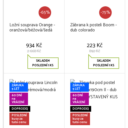
-65%
-75%
Ložní souprava Orange -
Zábrana k posteli Boom -
oranžová/béžová/šedá
dub colorado
934 Kč
223 Kč
2 668 Kč
892 Kč
SKLADEM
SKLADEM
POSLEDNÍ 1 KS
POSLEDNÍ 1 KS
ZÁRUKA
ZÁRUKA
5 LET
5 LET
60 DNÍ
60 DNÍ
na
na
VRÁCENÍ
VRÁCENÍ
DOPRODEJ
DOPRODEJ
POSLEDNÍ
POSLEDNÍ
kusy za
kusy za
tuto cenu
tuto cenu