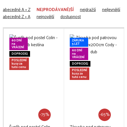
abecedně A » Z
NEJPRODÁVANĚJŠÍ
nejdražší
nejlevnější
abecedně Z » A
nejnovější
dostupnost
60 DNÍ
ZÁRUKA
na
5 LET
VRÁCENÍ
60 DNÍ
DOPRODEJ
na
VRÁCENÍ
POSLEDNÍ
kusy za
DOPRODEJ
tuto cenu
POSLEDNÍ
kusy za
tuto cenu
-75%
-65%