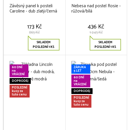
Závěsný panel k posteli
Nebesa nad postel Rosie -
Caroline - dub zlatý/černá
růžová/bílá
173 Kč
436 Kč
865 Kč
1 245 Kč
SKLADEM
SKLADEM
POSLEDNÍ 1 KS
POSLEDNÍ 1 KS
60 DNÍ
ZÁRUKA
na
5 LET
VRÁCENÍ
60 DNÍ
DOPRODEJ
na
VRÁCENÍ
POSLEDNÍ
kusy za
DOPRODEJ
tuto cenu
POSLEDNÍ
kusy za
tuto cenu