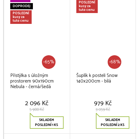
POSLEDNÍ
DOPRODEJ
kusy za
tuto cenu
POSLEDNÍ
kusy za
tuto cenu
-65%
-68%
Přistýlka s úložným
Šuplík k posteli Snow
prostorem 90x190cm
140x200cm - bílá
Nebula - černá/šedá
2 096 Kč
979 Kč
5 988 Kč
3 059 Kč
SKLADEM
SKLADEM
POSLEDNÍ 1 KS
POSLEDNÍ 2 KS