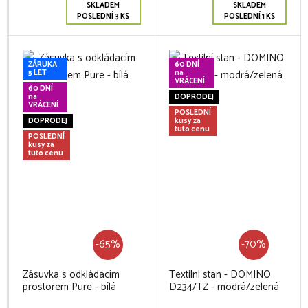
SKLADEM
SKLADEM
POSLEDNÍ 3 KS
POSLEDNÍ 1 KS
ZÁRUKA
60 DNÍ
5 LET
na
VRÁCENÍ
60 DNÍ
na
DOPRODEJ
VRÁCENÍ
POSLEDNÍ
DOPRODEJ
kusy za
tuto cenu
POSLEDNÍ
kusy za
tuto cenu
-65%
-70%
Zásuvka s odkládacím
Textilní stan - DOMINO
prostorem Pure - bílá
D234/TZ - modrá/zelená