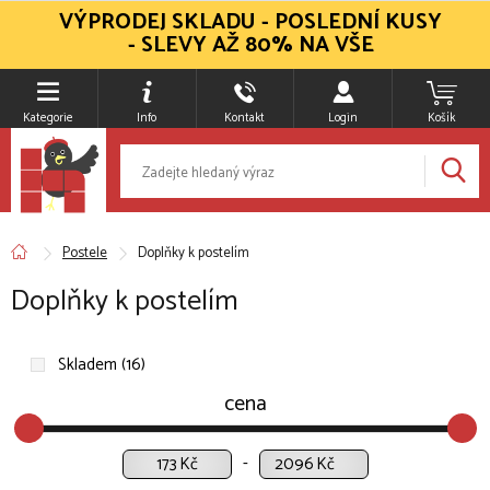
VÝPRODEJ SKLADU - POSLEDNÍ KUSY
- SLEVY AŽ 80% NA VŠE
Kategorie
Info
Kontakt
Login
Košík
Postele
Doplňky k postelím
Doplňky k postelím
Skladem (16)
cena
Kč
Kč