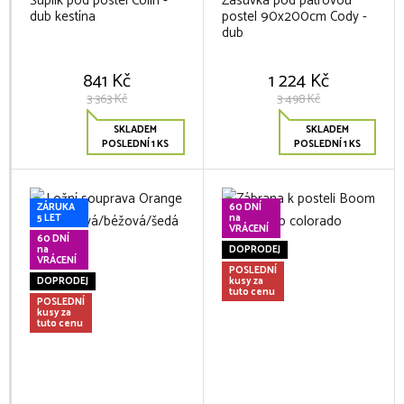
Šuplík pod postel Colin -
Zásuvka pod patrovou
dub kestína
postel 90x200cm Cody -
dub
841 Kč
1 224 Kč
3 363 Kč
3 498 Kč
SKLADEM
SKLADEM
POSLEDNÍ 1 KS
POSLEDNÍ 1 KS
ZÁRUKA
60 DNÍ
5 LET
na
VRÁCENÍ
60 DNÍ
na
DOPRODEJ
VRÁCENÍ
POSLEDNÍ
DOPRODEJ
kusy za
tuto cenu
POSLEDNÍ
kusy za
tuto cenu