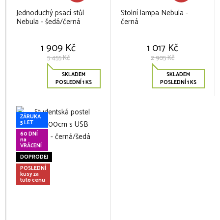
Jednoduchý psací stůl
Stolní lampa Nebula -
Nebula - šedá/černá
černá
1 909 Kč
1 017 Kč
5 455 Kč
2 905 Kč
SKLADEM
SKLADEM
POSLEDNÍ 1 KS
POSLEDNÍ 1 KS
ZÁRUKA
5 LET
60 DNÍ
na
VRÁCENÍ
DOPRODEJ
POSLEDNÍ
kusy za
tuto cenu