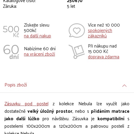
Katalogové číslo:
250670
Záruka:
5 let
Získejte slevu
Více než 10 000
500kč
spokojených
na další nakup
zákazníků
Při nákupu nad
Nabízíme 60 dní
15 000 Kč
na vrácení zboží
doprava zdarma
Popis zboží
Zásuvku pod postel
z kolekce Nebula lze využít jako
dostatečně
velký úložný prostor
, nebo s
přidáním matrace
jako další lůžko
pro návštěvu. Zásuvka je
kompatibilní
s
postelemi 100x200cm a 120x200cm a patrovou postelí z
kolekce Nebula.