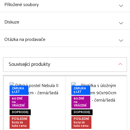
Přiložené soubory
Diskuze
Otázka na prodavače
Související produkty
ZÁRUKA
ZÁRUKA
5 LET
5 LET
60 DNÍ
60 DNÍ
na
na
VRÁCENÍ
VRÁCENÍ
DOPRODEJ
DOPRODEJ
POSLEDNÍ
POSLEDNÍ
kusy za
kusy za
tuto cenu
tuto cenu