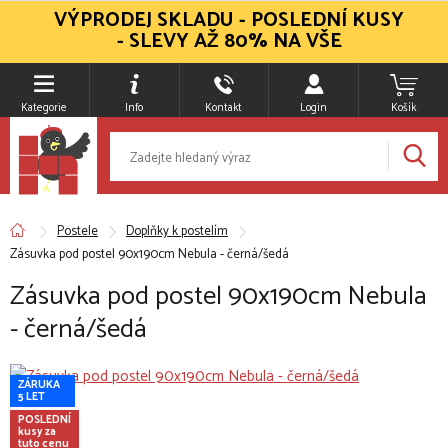
VÝPRODEJ SKLADU - POSLEDNÍ KUSY
- SLEVY AŽ 80% NA VŠE
Kategorie
Info
Kontakt
Login
Košík
Postele
Doplňky k postelím
Zásuvka pod postel 90x190cm Nebula - černá/šedá
Zásuvka pod postel 90x190cm Nebula
- černá/šedá
ZÁRUKA
5 LET
POSLEDNÍ
kusy za
tuto cenu