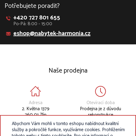
Potřebujete poradit?
+420 727 801 655
Po-Pá: 8:00 - 15:00
eshop@nabytek-harmonia.cz
Naše prodejna
Adresa
Otevírací doba
2. Května 1379
Prodejna je z důvodu
760 01 Zlín
rekonstrukce
dočasně uzavřena.
Abychom Vám mohli v tomto eshopu nabídnout kvalitní
služby a pokročilé funkce, využíváme cookies. Prohlížením
tohoto webu s tímto souhlasíte. Pro více informací o