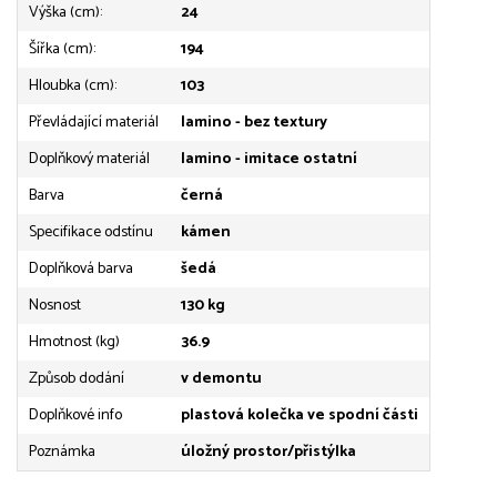
Výška (cm):
24
Šířka (cm):
194
Hloubka (cm):
103
Převládající materiál
lamino - bez textury
Doplňkový materiál
lamino - imitace ostatní
Barva
černá
Specifikace odstínu
kámen
Doplňková barva
šedá
Nosnost
130 kg
Hmotnost (kg)
36.9
Způsob dodání
v demontu
Doplňkové info
plastová kolečka ve spodní části
Poznámka
úložný prostor/přistýlka