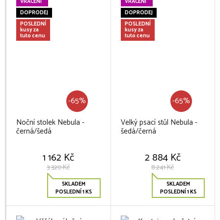
VRÁCENÍ
VRÁCENÍ
DOPRODEJ
DOPRODEJ
POSLEDNÍ
POSLEDNÍ
kusy za
kusy za
tuto cenu
tuto cenu
-65%
-65%
Noční stolek Nebula -
Velký psací stůl Nebula -
černá/šedá
šedá/černá
1 162 Kč
2 884 Kč
3 320 Kč
8 241 Kč
SKLADEM
SKLADEM
POSLEDNÍ 1 KS
POSLEDNÍ 1 KS