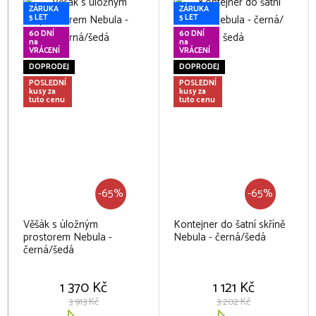
ZÁRUKA
ZÁRUKA
5 LET
5 LET
60 DNÍ
60 DNÍ
na
na
VRÁCENÍ
VRÁCENÍ
DOPRODEJ
DOPRODEJ
POSLEDNÍ
POSLEDNÍ
kusy za
kusy za
tuto cenu
tuto cenu
-65%
-65%
Věšák s úložným
Kontejner do šatní skříně
prostorem Nebula -
Nebula - černá/šedá
černá/šedá
1 370 Kč
1 121 Kč
3 913 Kč
3 202 Kč