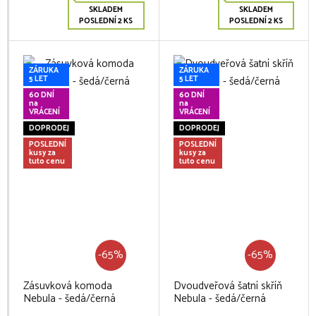
SKLADEM
SKLADEM
POSLEDNÍ 2 KS
POSLEDNÍ 2 KS
ZÁRUKA
ZÁRUKA
5 LET
5 LET
60 DNÍ
60 DNÍ
na
na
VRÁCENÍ
VRÁCENÍ
DOPRODEJ
DOPRODEJ
POSLEDNÍ
POSLEDNÍ
kusy za
kusy za
tuto cenu
tuto cenu
-65%
-65%
Zásuvková komoda
Dvoudveřová šatní skříň
Nebula - šedá/černá
Nebula - šedá/černá