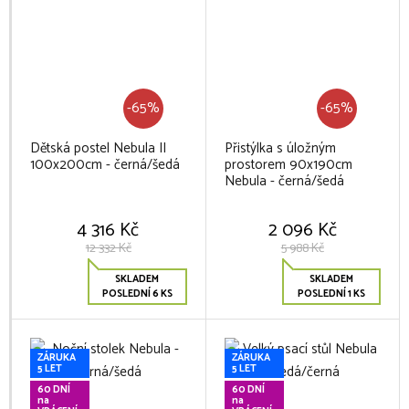
-65%
-65%
Dětská postel Nebula II
Přistýlka s úložným
100x200cm - černá/šedá
prostorem 90x190cm
Nebula - černá/šedá
4 316 Kč
2 096 Kč
12 332 Kč
5 988 Kč
SKLADEM
SKLADEM
POSLEDNÍ 6 KS
POSLEDNÍ 1 KS
ZÁRUKA
ZÁRUKA
5 LET
5 LET
60 DNÍ
60 DNÍ
na
na