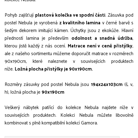
Pohyb zajišťují
plastová kolečka ve spodní části
. Zásuvka pod
postel Nebula je vyrobená
z kvalitního lamina
v černé barvě s
šedým dekorem imitující kámen. Úchytky jsou z ekokůže. Hlavní
předností lamina je především
odolnost a snadná údržba
,
kterou jistě každý z nás ocení.
Matrace není v ceně přistýlky
,
ale z našeho sortimentu můžeme doporučit matrace v rozměrech
90x190cm, které naleznete v souvisejících produktech
níže.
Ložná plocha přistýlky je 90x190cm.
Rozměry zásuvky pod postel Nebula jsou
194x24x103cm
(š, v,
h), ložná plocha je
90x190cm
Veškerý nábytek patřící do kolekce Nebula najdete níže v
souvisejících produktech. Kolekci Nebula můžete libovolně
kombinovat s plně kompatibilní kolekcí Gamora.