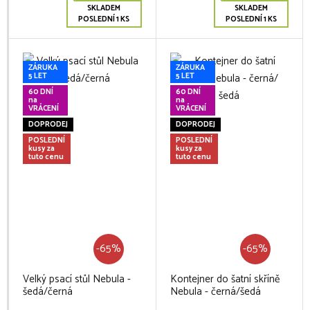
SKLADEM
SKLADEM
POSLEDNÍ 1 KS
POSLEDNÍ 1 KS
ZÁRUKA
ZÁRUKA
5 LET
5 LET
60 DNÍ
60 DNÍ
na
na
VRÁCENÍ
VRÁCENÍ
DOPRODEJ
DOPRODEJ
POSLEDNÍ
POSLEDNÍ
kusy za
kusy za
tuto cenu
tuto cenu
-65%
-65%
Velký psací stůl Nebula -
Kontejner do šatní skříně
šedá/černá
Nebula - černá/šedá