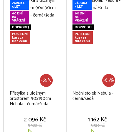
ZÁRUKA
ZÁRUKA
5 LET
5 LET
60 DNÍ
60 DNÍ
na
na
VRÁCENÍ
VRÁCENÍ
DOPRODEJ
DOPRODEJ
POSLEDNÍ
POSLEDNÍ
kusy za
kusy za
tuto cenu
tuto cenu
-65%
-65%
Přistýlka s úložným
Noční stolek Nebula -
prostorem 90x190cm
černá/šedá
Nebula - černá/šedá
2 096 Kč
1 162 Kč
5 988 Kč
3 320 Kč