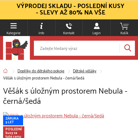
VÝPRODEJ SKLADU - POSLEDNÍ KUSY
- SLEVY AŽ 80% NA VŠE
Kategorie
Info
Kontakt
Login
Košík
Doplňky do dětského pokoje
Dětské věšáky
Věšák s úložným prostorem Nebula - černá/šedá
Věšák s úložným prostorem Nebula -
černá/šedá
ZÁRUKA
5 LET
POSLEDNÍ
kusy za
tuto cenu