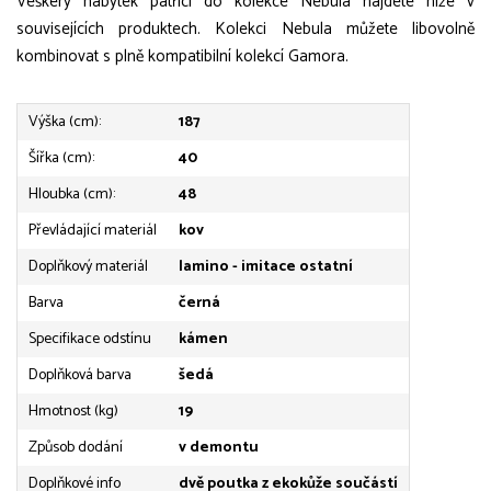
Veškerý nábytek patřící do kolekce Nebula najdete níže v
souvisejících produktech. Kolekci Nebula můžete libovolně
kombinovat s plně kompatibilní kolekcí Gamora.
Výška (cm):
187
Šířka (cm):
40
Hloubka (cm):
48
Převládající materiál
kov
Doplňkový materiál
lamino - imitace ostatní
Barva
černá
Specifikace odstínu
kámen
Doplňková barva
šedá
Hmotnost (kg)
19
Způsob dodání
v demontu
Doplňkové info
dvě poutka z ekokůže součástí