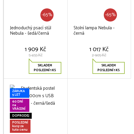
-65%
-65%
Jednoduchý psací stůl
Stolní lampa Nebula -
Nebula - šedá/černá
černá
1 909 Kč
1 017 Kč
5 455 Kč
2 905 Kč
SKLADEM
SKLADEM
POSLEDNÍ 1 KS
POSLEDNÍ 1 KS
ZÁRUKA
5 LET
60 DNÍ
na
VRÁCENÍ
DOPRODEJ
POSLEDNÍ
kusy za
tuto cenu