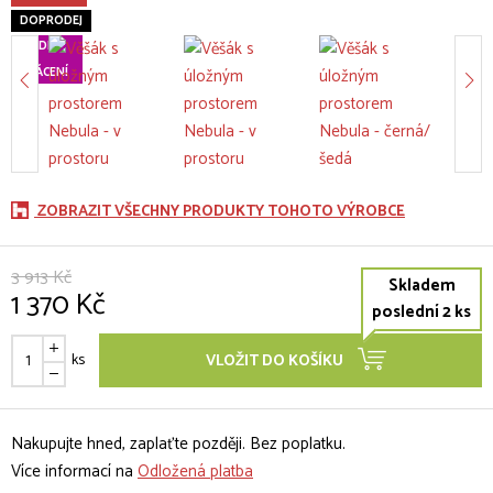
DOPRODEJ
60 DNÍ
na
VRÁCENÍ
ZOBRAZIT VŠECHNY PRODUKTY TOHOTO VÝROBCE
3 913 Kč
Skladem
1 370 Kč
poslední 2 ks
ks
VLOŽIT DO KOŠÍKU
Nakupujte hned, zaplaťte později. Bez poplatku.
Více informací na
Odložená platba