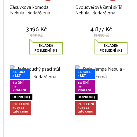
Zásuvková komoda
Dvoudveřová šatní skříň
Nebula - šedá/černá
Nebula - šedá/černá
3 196 Kč
4 877 Kč
9 131 Kč
13 933 Kč
SKLADEM
SKLADEM
POSLEDNÍ 1 KS
POSLEDNÍ 1 KS
ZÁRUKA
ZÁRUKA
5 LET
5 LET
60 DNÍ
60 DNÍ
na
na
VRÁCENÍ
VRÁCENÍ
DOPRODEJ
DOPRODEJ
POSLEDNÍ
POSLEDNÍ
kusy za
kusy za
tuto cenu
tuto cenu