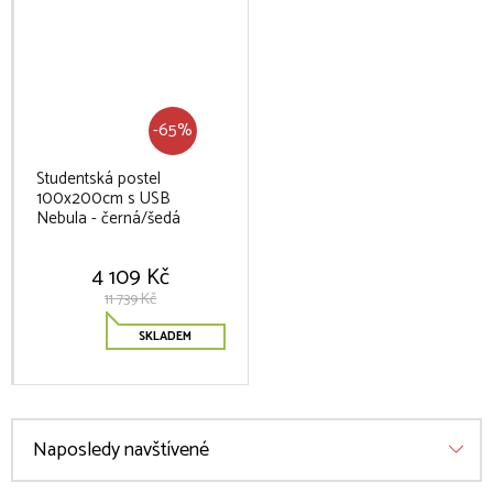
-65%
Studentská postel
100x200cm s USB
Nebula - černá/šedá
4 109 Kč
11 739 Kč
SKLADEM
Naposledy navštívené