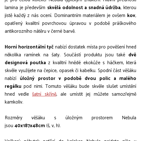
lamina je především
skvělá odolnost a snadná údržba
, kterou
jistě každý z nás ocení. Dominantním materiálem je ovšem
kov
,
opatřený kvalitní povrchovou úpravou v podobě práškového
antikorozního nátěru v černé barvě.
Horní horizontální tyč
nabízí dostatek místa pro pověšení hned
několika ramínek na šaty. Součástí produktu jsou také
dvě
designová poutka
z kvalitní hnědé ekokůže s háčkem, která
skvěle využijete na čepice, opasek či kabelku. Spodní část věšáku
nabízí
úložný prostor v podobě dvou polic a malého
regálku
pod nimi. Tomuto věšáku bude skvěle slušet umístění
hned vedle
šatní skříně
, ale umístit jej můžete samozřejmě
kamkoliv.
Rozměry věšáku s úložným prostorem Nebula
jsou
40x187x48cm
(š, v, h).