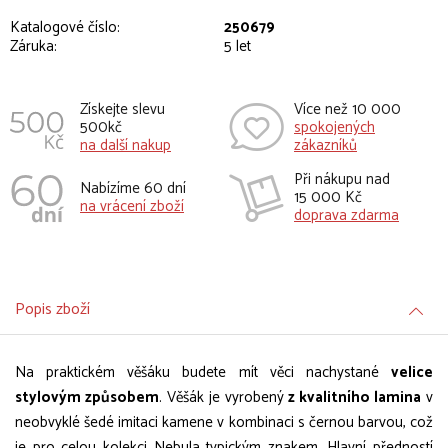
Katalogové číslo:
250679
Záruka:
5 let
Získejte slevu
Více než 10 000
500kč
spokojených
na další nakup
zákazníků
Při nákupu nad
Nabízíme 60 dní
15 000 Kč
na vrácení zboží
doprava zdarma
Popis zboží
Na praktickém věšáku budete mít věci nachystané
velice
stylovým způsobem
. Věšák je vyrobený
z kvalitního lamina
v
neobvyklé šedé imitaci kamene v kombinaci s černou barvou, což
je pro celou kolekci Nebula typickým znakem. Hlavní předností