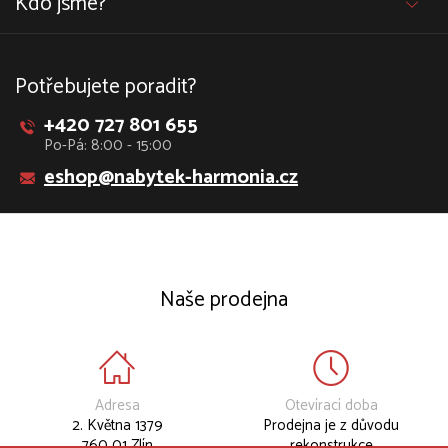
Kdo jsme?
Potřebujete poradit?
+420 727 801 655
Po-Pá: 8:00 - 15:00
eshop@nabytek-harmonia.cz
Naše prodejna
Adresa
Otevírací doba
2. Května 1379
Prodejna je z důvodu
760 01 Zlín
rekonstrukce