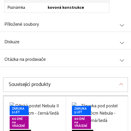
Poznámka
kovová konstrukce
Přiložené soubory
Diskuze
Otázka na prodavače
Související produkty
ZÁRUKA
ZÁRUKA
5 LET
5 LET
60 DNÍ
60 DNÍ
na
na
VRÁCENÍ
VRÁCENÍ