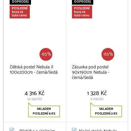
DOPRODEJ
DOPRODEJ
POSLEDNÍ
POSLEDNÍ
kusy za
kusy za
tuto cenu
tuto cenu
-65%
-65%
Dětská postel Nebula II
Zásuvka pod postel
100x200cm - černá/šedá
90x190cm Nebula -
černá/šedá
4 316 Kč
1 328 Kč
12 332 Kč
3 795 Kč
SKLADEM
SKLADEM
POSLEDNÍ 6 KS
POSLEDNÍ 2 KS