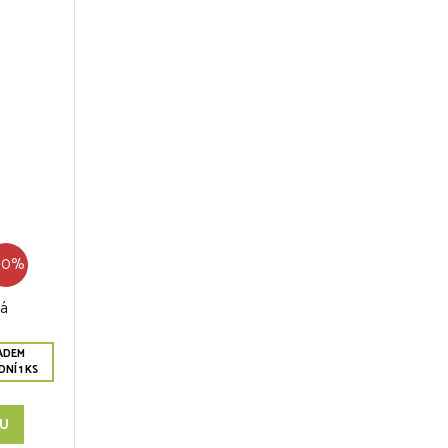
80%
vá
ADEM
NÍ 1 KS
KU