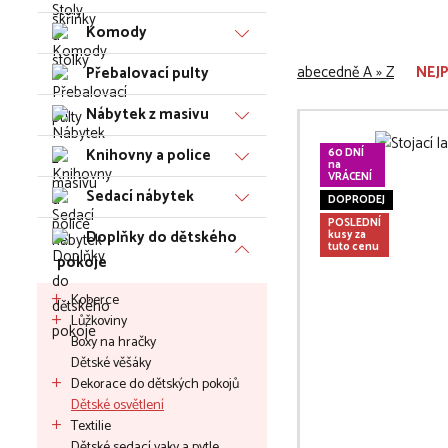
Komody
abecedně A » Z
NEJ
Přebalovací pulty
Nábytek z masivu
Knihovny a police
60 DNÍ
na
VRÁCENÍ
Sedací nábytek
DOPRODEJ
POSLEDNÍ
Doplňky do dětského
kusy za
tuto cenu
pokoje
Koberce
Lůžkoviny
Boxy na hračky
Dětské věšáky
Dekorace do dětských pokojů
Dětské osvětlení
Textilie
Dětské sedací vaky a pytle