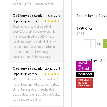
pořádku, jiné zkušenosti nemám.
Ověřený zákazník
Stropní lampa Corvu
15. 6. 2019
Doporučuje obchod
Zboží od vás jsem si objednal
1 058 Kč
poprvé. Vrcholná spokojenost. Na
3 024 Kč
můj dotaz ohledně dodávky byla
rychlá odpověď a dodání zboží bylo
ks
dle domluvy. Nevýhody obchodu
neznám, protože jsem nový
zákazník a odběr byl vynikající.
60 DNÍ
na
Ověřený zákazník
20. 12. 2018
VRÁCENÍ
Doporučuje obchod
DOPRODEJ
Můj první nákup, oslovilo mě hlavně
POSLEDNÍ
kusy za
nízké dopravné, když samotné zboží
tuto cenu
stálo i tak pár korun. Trochu delší
dodací doba, ale jinak vše v pořádku,
do Vánoc se to stihlo.