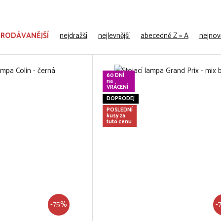
PRODÁVANĚJŠÍ
nejdražší
nejlevnější
abecedně Z » A
nejnově
60 DNÍ
na
VRÁCENÍ
DOPRODEJ
POSLEDNÍ
kusy za
tuto cenu
-75%
-