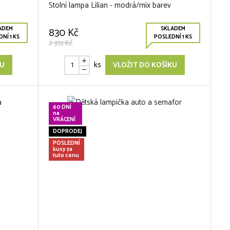
Stolní lampa Lilian - modrá/mix barev
ADEM
SKLADEM
830 Kč
NÍ 1 KS
POSLEDNÍ 1 KS
2 372 Kč
ks
KU
VLOŽIT DO KOŠÍKU
60 DNÍ
na
VRÁCENÍ
DOPRODEJ
POSLEDNÍ
kusy za
tuto cenu