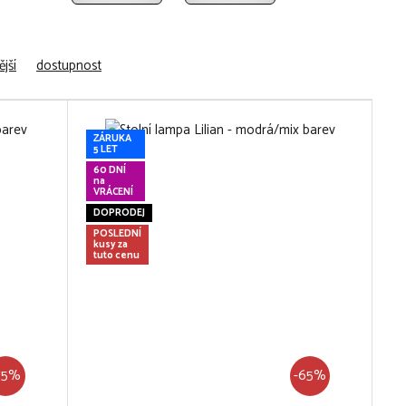
jší
dostupnost
ZÁRUKA
5 LET
60 DNÍ
na
VRÁCENÍ
DOPRODEJ
POSLEDNÍ
kusy za
tuto cenu
75%
-65%