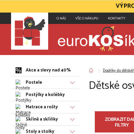
VÝPRO
O NÁS
VŠE O NÁKUPU
KONTAKTY
Akce a slevy nad 40%
Doplňky do dětské
Dětské os
Postele
Postýlky a kolébky
Matrace a rošty
Skříně a skříňky
ZOBRAZIT DAL
FILTRY
Stoly a stolky