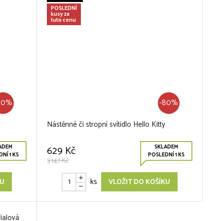
POSLEDNÍ
kusy za
tuto cenu
80%
-80%
Nástěnné či stropní svítidlo Hello Kitty
ADEM
SKLADEM
629 Kč
NÍ 1 KS
POSLEDNÍ 1 KS
3 147 Kč
ks
KU
VLOŽIT DO KOŠÍKU