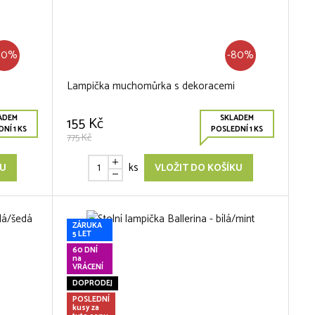
60%
-80%
Lampička muchomůrka s dekoracemi
ADEM
SKLADEM
155 Kč
NÍ 1 KS
POSLEDNÍ 1 KS
775 Kč
ks
KU
VLOŽIT DO KOŠÍKU
ZÁRUKA
5 LET
60 DNÍ
na
VRÁCENÍ
DOPRODEJ
POSLEDNÍ
kusy za