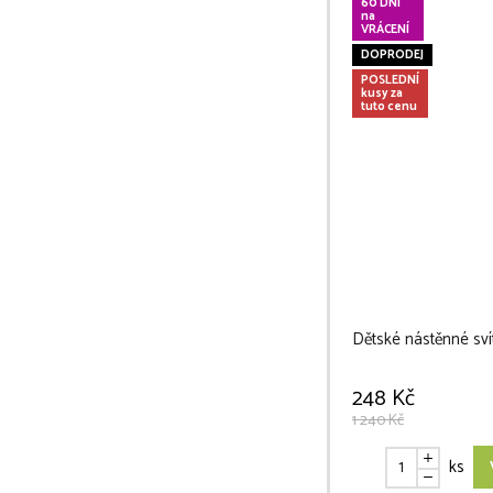
60 DNÍ
na
VRÁCENÍ
DOPRODEJ
POSLEDNÍ
kusy za
tuto cenu
Dětské nástěnné sví
248 Kč
1 240 Kč
ks