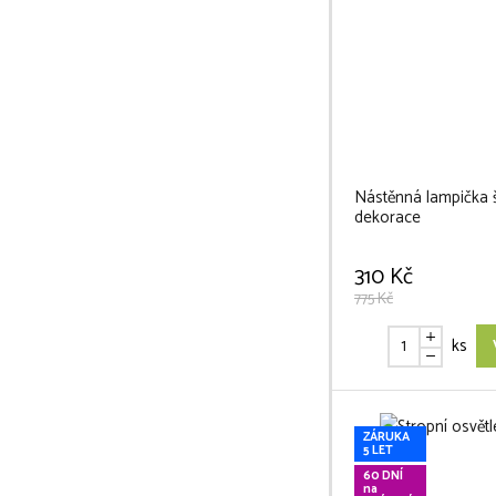
Nástěnná lampička 
dekorace
310 Kč
775 Kč
ks
ZÁRUKA
5 LET
60 DNÍ
na