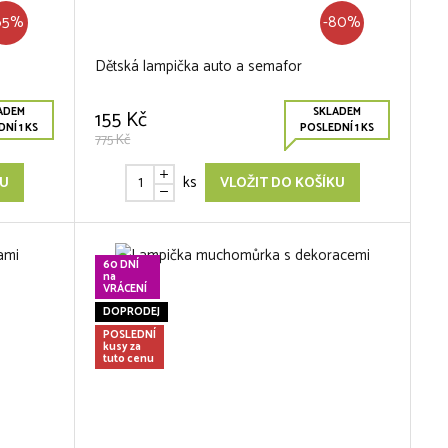
65%
-80%
Dětská lampička auto a semafor
ADEM
SKLADEM
155 Kč
NÍ 1 KS
POSLEDNÍ 1 KS
775 Kč
ks
KU
VLOŽIT DO KOŠÍKU
60 DNÍ
na
VRÁCENÍ
DOPRODEJ
POSLEDNÍ
kusy za
tuto cenu