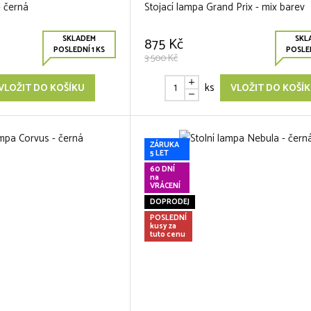
- černá
Stojací lampa Grand Prix - mix barev
SKLADEM
SKL
875 Kč
POSLEDNÍ 1 KS
POSLED
3 500 Kč
ks
VLOŽIT DO KOŠÍKU
VLOŽIT DO KOŠÍ
ZÁRUKA
5 LET
60 DNÍ
na
VRÁCENÍ
DOPRODEJ
POSLEDNÍ
kusy za
tuto cenu