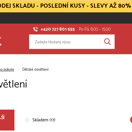
DEJ SKLADU - POSLEDNÍ KUSY - SLEVY AŽ 80%
+420 727 801 655
Po-Pá: 8:00 - 15:00
ho pokoje
Dětské osvětlení
větlení
ŠÍ
Skladem (17)