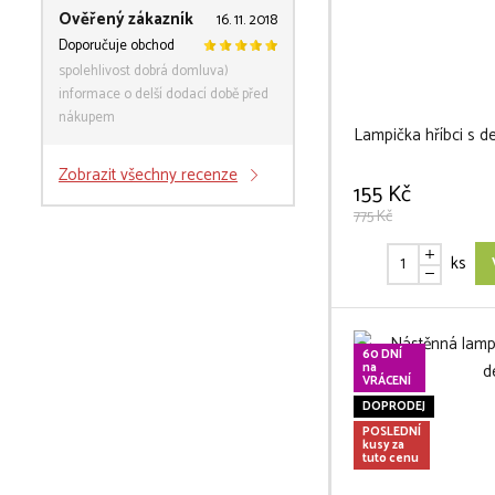
Ověřený zákazník
16. 11. 2018
Doporučuje obchod
spolehlivost dobrá domluva)
informace o delší dodací době před
nákupem
Lampička hříbci s 
Zobrazit všechny recenze
155 Kč
775 Kč
ks
60 DNÍ
na
VRÁCENÍ
DOPRODEJ
POSLEDNÍ
kusy za
tuto cenu