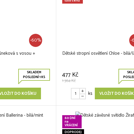
tuto cenu
-60%
-
šneková s vosou +
Dětské stropní osvětlení Chloe - bílá/
SKLADEM
SKL
477 Kč
POSLEDNÍ 1 KS
POSLED
1 364 Kč
ks
VLOŽIT DO KOŠÍKU
VLOŽIT DO KOŠÍ
60 DNÍ
na
VRÁCENÍ
DOPRODEJ