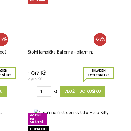
tuto cenu
65%
-65%
šedá
Stolní lampička Ballerina - bílá/mint
ADEM
SKLADEM
1 017 Kč
NÍ 1 KS
POSLEDNÍ 1 KS
2 905 Kč
ks
KU
VLOŽIT DO KOŠÍKU
60 DNÍ
na
VRÁCENÍ
DOPRODEJ