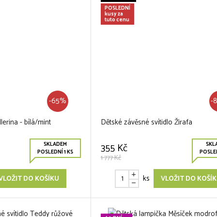
POSLEDNÍ
kusy za
tuto cenu
-65%
-
lerina - bílá/mint
Dětské závěsné svítidlo Žirafa
SKLADEM
SKL
355 Kč
POSLEDNÍ 1 KS
POSLED
1 777 Kč
ks
VLOŽIT DO KOŠÍKU
VLOŽIT DO KOŠÍ