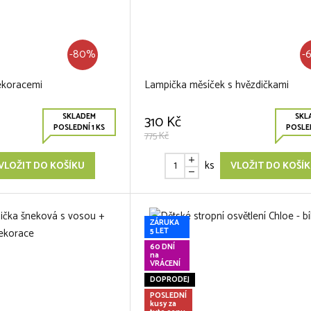
-80%
-
dekoracemi
Lampička měsíček s hvězdičkami
SKLADEM
SKL
310 Kč
POSLEDNÍ 1 KS
POSLED
775 Kč
ks
VLOŽIT DO KOŠÍKU
VLOŽIT DO KOŠÍ
ZÁRUKA
5 LET
60 DNÍ
na
VRÁCENÍ
DOPRODEJ
POSLEDNÍ
kusy za