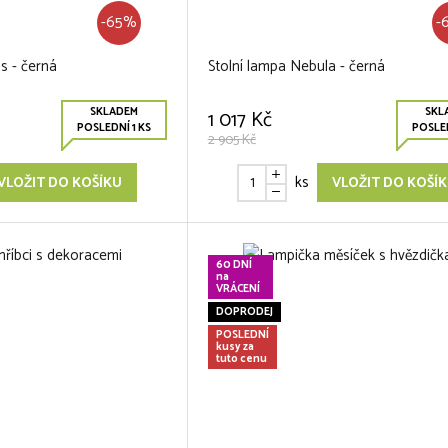
-65%
-
s - černá
Stolní lampa Nebula - černá
SKLADEM
SKL
1 017 Kč
POSLEDNÍ 1 KS
POSLED
2 905 Kč
ks
VLOŽIT DO KOŠÍKU
VLOŽIT DO KOŠÍ
60 DNÍ
na
VRÁCENÍ
DOPRODEJ
POSLEDNÍ
kusy za
tuto cenu