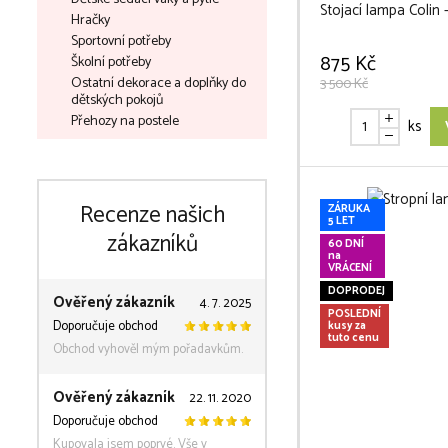
Stojací lampa Colin 
Hračky
Sportovní potřeby
875 Kč
Školní potřeby
Ostatní dekorace a doplňky do
3 500 Kč
dětských pokojů
Přehozy na postele
ks
Recenze našich
ZÁRUKA
5 LET
zákazníků
60 DNÍ
na
VRÁCENÍ
DOPRODEJ
Ověřený zákazník
4. 7. 2025
POSLEDNÍ
Doporučuje obchod
kusy za
tuto cenu
Obchod vyhověl mým pořadavkům.
Ověřený zákazník
22. 11. 2020
Doporučuje obchod
Kupovala jsem poprvé. Vše v