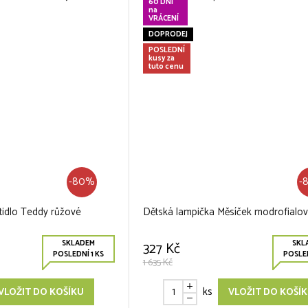
60 DNÍ
na
VRÁCENÍ
DOPRODEJ
POSLEDNÍ
kusy za
tuto cenu
-80%
-
tidlo Teddy růžové
Dětská lampička Měsíček modrofialo
SKLADEM
SKL
327 Kč
POSLEDNÍ 1 KS
POSLED
1 635 Kč
ks
VLOŽIT DO KOŠÍKU
VLOŽIT DO KOŠÍ