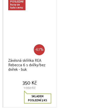
POSLEDNÍ
kusy za
tuto cenu
-67%
Závěsná skříňka REA
Rebecca 6 s dvířky/bez
dvířek - buk
350 Kč
1 060 Kč
SKLADEM
POSLEDNÍ 3 KS