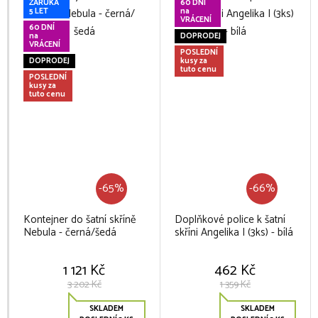
ZÁRUKA
60 DNÍ
5 LET
na
VRÁCENÍ
60 DNÍ
na
DOPRODEJ
VRÁCENÍ
POSLEDNÍ
DOPRODEJ
kusy za
tuto cenu
POSLEDNÍ
kusy za
tuto cenu
-65%
-66%
Kontejner do šatní skříně
Doplňkové police k šatní
Nebula - černá/šedá
skříni Angelika I (3ks) - bílá
1 121 Kč
462 Kč
3 202 Kč
1 359 Kč
SKLADEM
SKLADEM