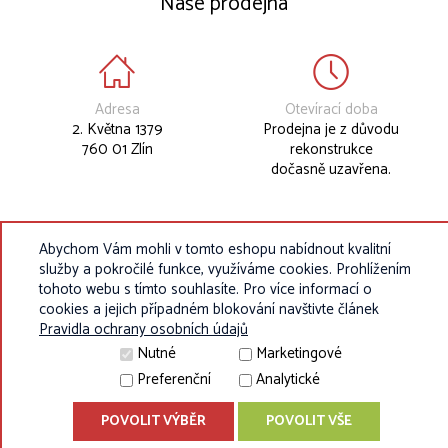
Naše prodejna
Adresa
Otevírací doba
2. Května 1379
Prodejna je z důvodu
760 01 Zlín
rekonstrukce
dočasně uzavřena.
Abychom Vám mohli v tomto eshopu nabídnout kvalitní
služby a pokročilé funkce, využíváme cookies. Prohlížením
tohoto webu s tímto souhlasíte. Pro více informací o
cookies a jejich případném blokování navštivte článek
Pravidla ochrany osobních údajů
Nutné
Marketingové
Preferenční
Analytické
© 2010 - 2026 Eurokosik.cz - vybavení do dětských pokojíků |
POVOLIT VÝBĚR
POVOLIT VŠE
®
ShopSys
Enterprise