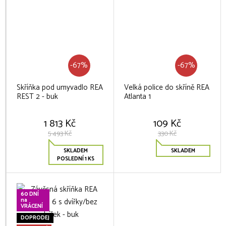
-67%
-67%
Skříňka pod umyvadlo REA
Velká police do skříně REA
REST 2 - buk
Atlanta 1
1 813 Kč
109 Kč
5 493 Kč
330 Kč
SKLADEM
SKLADEM
POSLEDNÍ 1 KS
60 DNÍ
na
VRÁCENÍ
DOPRODEJ