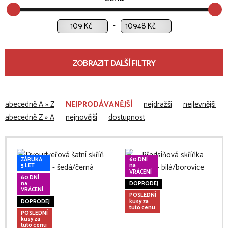
Kč
Kč
ZOBRAZIT DALŠÍ FILTRY
abecedně A » Z
NEJPRODÁVANĚJŠÍ
nejdražší
nejlevnější
abecedně Z » A
nejnovější
dostupnost
ZÁRUKA
60 DNÍ
5 LET
na
VRÁCENÍ
60 DNÍ
na
DOPRODEJ
VRÁCENÍ
POSLEDNÍ
DOPRODEJ
kusy za
tuto cenu
POSLEDNÍ
kusy za
tuto cenu