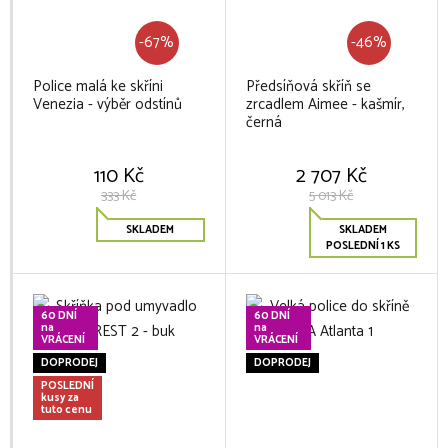
-67%
-46%
Police malá ke skříni
Předsíňová skříň se
Venezia - výběr odstínů
zrcadlem Aimee - kašmír,
černá
110 Kč
2 707 Kč
333 Kč
5 013 Kč
SKLADEM
SKLADEM
POSLEDNÍ 1 KS
60 DNÍ
60 DNÍ
na
na
VRÁCENÍ
VRÁCENÍ
DOPRODEJ
DOPRODEJ
POSLEDNÍ
kusy za
tuto cenu