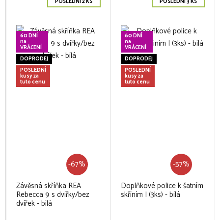
POSLEDNÍ 2 KS
POSLEDNÍ 3 KS
60 DNÍ
60 DNÍ
na
na
VRÁCENÍ
VRÁCENÍ
DOPRODEJ
DOPRODEJ
POSLEDNÍ
POSLEDNÍ
kusy za
kusy za
tuto cenu
tuto cenu
-67%
-57%
Závěsná skříňka REA
Doplňkové police k šatním
Rebecca 9 s dvířky/bez
skříním I (3ks) - bílá
dvířek - bílá