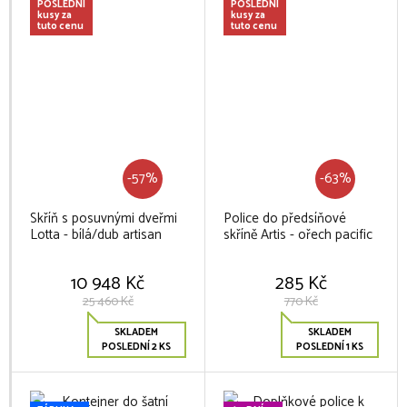
POSLEDNÍ
POSLEDNÍ
kusy za
kusy za
tuto cenu
tuto cenu
-57%
-63%
Skříň s posuvnými dveřmi
Police do předsíňové
Lotta - bílá/dub artisan
skříně Artis - ořech pacific
10 948 Kč
285 Kč
25 460 Kč
770 Kč
SKLADEM
SKLADEM
POSLEDNÍ 2 KS
POSLEDNÍ 1 KS