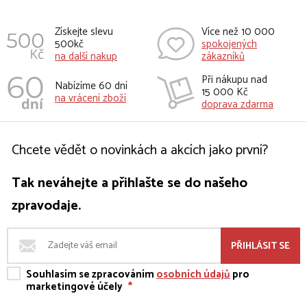
Získejte slevu
Více než 10 000
500kč
spokojených
na další nakup
zákazníků
Při nákupu nad
Nabízíme 60 dní
15 000 Kč
na vrácení zboží
doprava zdarma
Chcete vědět o novinkách a akcích jako první?
Tak neváhejte a přihlašte se do našeho
zpravodaje.
PŘIHLÁSIT SE
Souhlasím se zpracováním
osobních údajů
pro
marketingové účely
*