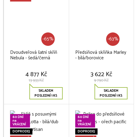
-65%
-63%
Dvoudveřová šatní skříň
Předsíňová skříňka Marley
Nebula - šedá/černá
- bílá/borovice
4 877 Kč
3 622 Kč
13 933 Kč
9 790 Kč
SKLADEM
SKLADEM
POSLEDNÍ 1 KS
POSLEDNÍ 1 KS
60 DNÍ
60 DNÍ
na
na
VRÁCENÍ
VRÁCENÍ
DOPRODEJ
DOPRODEJ