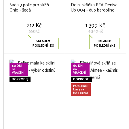
Sada 3 polic pro skříň
Dolní skříňka REA Denisa
Ohio - šedá
Up 004 - dub bardolino
212 Kč
1 399 Kč
663 Kč
4 240 Kč
SKLADEM
SKLADEM
POSLEDNÍ 1 KS
POSLEDNÍ 1 KS
60 DNÍ
60 DNÍ
na
na
VRÁCENÍ
VRÁCENÍ
DOPRODEJ
DOPRODEJ
POSLEDNÍ
kusy za
tuto cenu