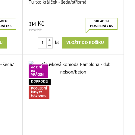
Tulítko králíček - šedá/stříbrná
ADEM
SKLADEM
314 Kč
NÍ 1 KS
POSLEDNÍ 2 KS
1 257 Kč
ks
KU
VLOŽIT DO KOŠÍKU
60 DNÍ
na
VRÁCENÍ
DOPRODEJ
POSLEDNÍ
kusy za
tuto cenu