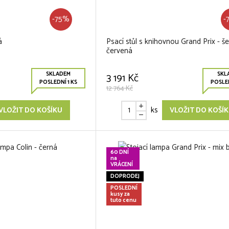
-75%
-
á
Psací stůl s knihovnou Grand Prix - š
červená
SKLADEM
SKL
3 191 Kč
POSLEDNÍ 1 KS
POSLED
12 764 Kč
ks
VLOŽIT DO KOŠÍKU
VLOŽIT DO KOŠÍ
60 DNÍ
na
VRÁCENÍ
DOPRODEJ
POSLEDNÍ
kusy za
tuto cenu