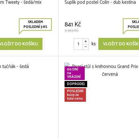
m Tweety - šedá/mix
Šuplík pod postel Colin - dub kestína
SKLADEM
SKL
841 Kč
POSLEDNÍ 3 KS
POSLED
3 363 Kč
ks
VLOŽIT DO KOŠÍKU
VLOŽIT DO KOŠÍ
60 DNÍ
na
VRÁCENÍ
DOPRODEJ
POSLEDNÍ
kusy za
tuto cenu