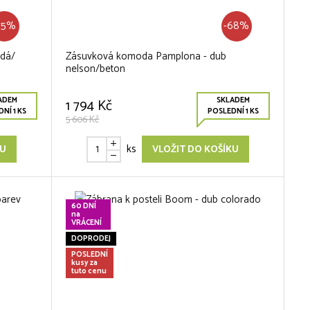
75%
-68%
edá/
Zásuvková komoda Pamplona - dub
nelson/beton
ADEM
SKLADEM
1 794 Kč
NÍ 1 KS
POSLEDNÍ 1 KS
5 606 Kč
ks
KU
VLOŽIT DO KOŠÍKU
60 DNÍ
na
VRÁCENÍ
DOPRODEJ
POSLEDNÍ
kusy za
tuto cenu