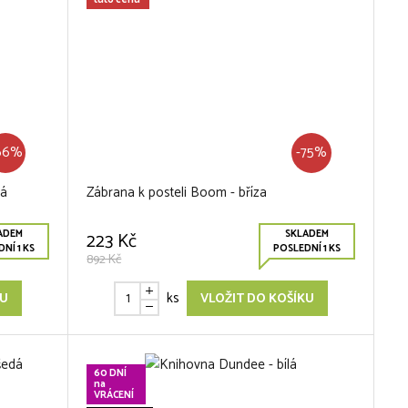
tuto cenu
66%
-75%
lá
Zábrana k posteli Boom - bříza
ADEM
SKLADEM
223 Kč
NÍ 1 KS
POSLEDNÍ 1 KS
892 Kč
ks
KU
VLOŽIT DO KOŠÍKU
60 DNÍ
na
VRÁCENÍ