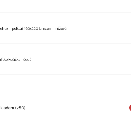
ehoz + polštář 160x220 Unicorn - růžová
lítko kočička - šedá
Skladem (280)