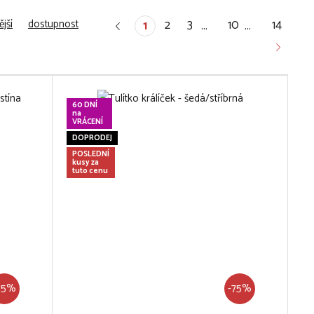
jší
dostupnost
2
3
10
14
1
…
…
60 DNÍ
na
VRÁCENÍ
DOPRODEJ
POSLEDNÍ
kusy za
tuto cenu
75%
-75%