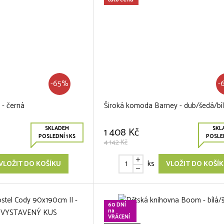
tuto cenu
-65%
-
 - černá
Široká komoda Barney - dub/šedá/bí
SKLADEM
SKL
1 408 Kč
POSLEDNÍ 1 KS
POSLED
4 142 Kč
ks
VLOŽIT DO KOŠÍKU
VLOŽIT DO KOŠÍ
60 DNÍ
na
VRÁCENÍ