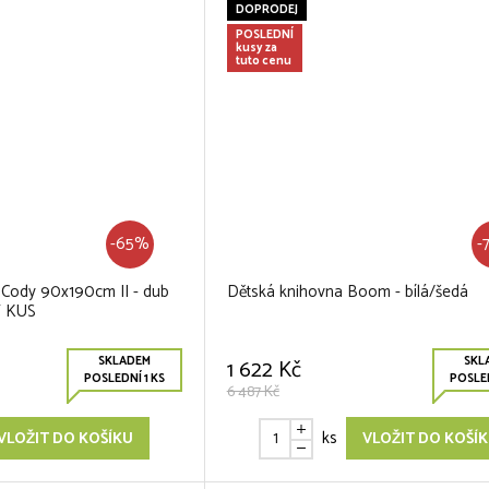
DOPRODEJ
POSLEDNÍ
kusy za
tuto cenu
-65%
-
 Cody 90x190cm II - dub
Dětská knihovna Boom - bílá/šedá
Ý KUS
SKLADEM
SKL
1 622 Kč
POSLEDNÍ 1 KS
POSLED
6 487 Kč
ks
VLOŽIT DO KOŠÍKU
VLOŽIT DO KOŠÍ