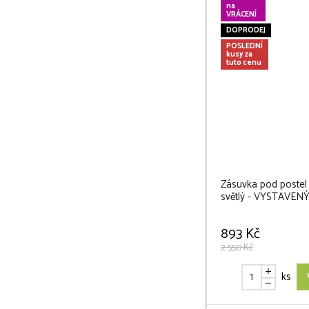
na
VRÁCENÍ
DOPRODEJ
POSLEDNÍ
kusy za
tuto cenu
Zásuvka pod postel
světlý - VYSTAVEN
893 Kč
2 550 Kč
ks