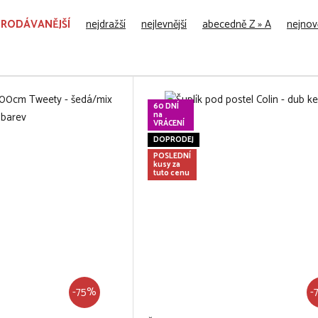
PRODÁVANĚJŠÍ
nejdražší
nejlevnější
abecedně Z » A
nejnově
60 DNÍ
na
VRÁCENÍ
DOPRODEJ
POSLEDNÍ
kusy za
tuto cenu
-75%
-