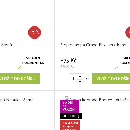
-75%
-
- černá
Stojací lampa Grand Prix - mix barev
SKLADEM
SKL
875 Kč
POSLEDNÍ 1 KS
POSLED
3 500 Kč
ks
VLOŽIT DO KOŠÍKU
VLOŽIT DO KOŠÍ
60 DNÍ
na
VRÁCENÍ
DOPRODEJ
POSLEDNÍ
kusy za