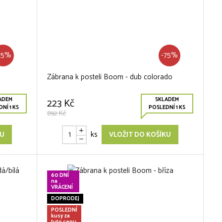
75%
-75%
Zábrana k posteli Boom - dub colorado
ADEM
SKLADEM
223 Kč
NÍ 1 KS
POSLEDNÍ 1 KS
892 Kč
ks
KU
VLOŽIT DO KOŠÍKU
60 DNÍ
na
VRÁCENÍ
DOPRODEJ
POSLEDNÍ
kusy za