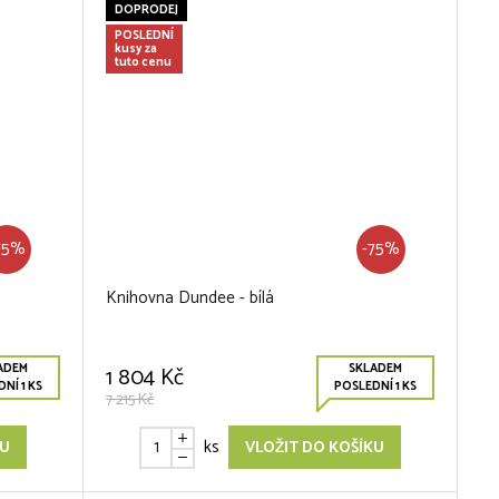
DOPRODEJ
POSLEDNÍ
kusy za
tuto cenu
75%
-75%
Knihovna Dundee - bílá
ADEM
SKLADEM
1 804 Kč
NÍ 1 KS
POSLEDNÍ 1 KS
7 215 Kč
ks
KU
VLOŽIT DO KOŠÍKU