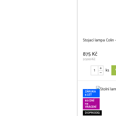
Stojací lampa Colin 
875 Kč
3 500 Kč
ks
ZÁRUKA
5 LET
60 DNÍ
na
VRÁCENÍ
DOPRODEJ