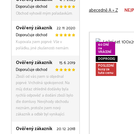
Doporučuje obchod
abecedně A » Z
NEJ
Obchod vyhověl mým pořadavkům.
Ověřený zákazník
22. 11. 2020
Doporučuje obchod
Kupovala jsem poprvé. Vše v
60 DNÍ
pořádku, jiné zkušenosti nemám.
na
VRÁCENÍ
DOPRODEJ
Ověřený zákazník
15. 6. 2019
POSLEDNÍ
Doporučuje obchod
kusy za
tuto cenu
Zboží od vás jsem si objednal
poprvé. Vrcholná spokojenost. Na
můj dotaz ohledně dodávky byla
rychlá odpověď a dodání zboží bylo
dle domluvy. Nevýhody obchodu
neznám, protože jsem nový
zákazník a odběr byl vynikající.
Ověřený zákazník
20. 12. 2018