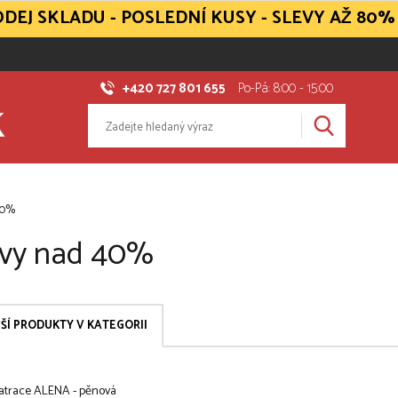
DEJ SKLADU - POSLEDNÍ KUSY - SLEVY AŽ 80%
+420 727 801 655
Po-Pá: 8:00 - 15:00
40%
evy nad 40%
ŠÍ PRODUKTY V KATEGORII
atrace ALENA - pěnová