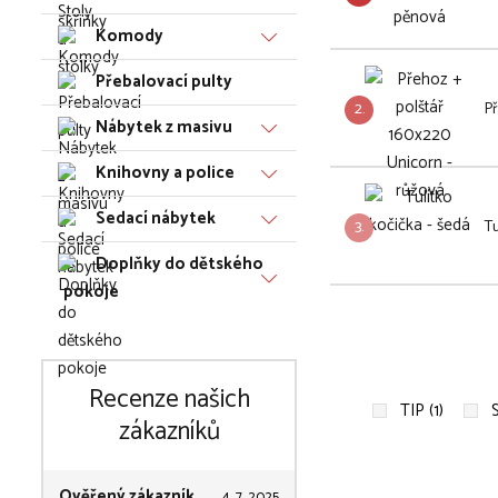
Komody
Přebalovací pulty
2.
Př
Nábytek z masivu
Knihovny a police
Sedací nábytek
3.
Tu
Doplňky do dětského
pokoje
Recenze našich
TIP (1)
zákazníků
Ověřený zákazník
4. 7. 2025