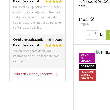
Ložní set 100x200c
Doporučuje obchod
barev
Můj první nákup, oslovilo mě hlavně
nízké dopravné, když samotné zboží
stálo i tak pár korun. Trochu delší
1 184 Kč
dodací doba, ale jinak vše v pořádku,
4 735 Kč
do Vánoc se to stihlo.
ks
Ověřený zákazník
16. 11. 2018
Doporučuje obchod
spolehlivost dobrá domluva)
60 DNÍ
informace o delší dodací době před
na
VRÁCENÍ
nákupem
DOPRODEJ
POSLEDNÍ
Zobrazit všechny recenze
kusy za
tuto cenu