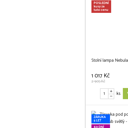
POSLEDNÍ
kusy za
tuto cenu
Stolní lampa Nebula
1 017 Kč
2 905 Kč
ks
ZÁRUKA
5 LET
60 DNÍ