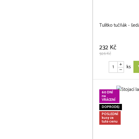
Tulítko tučňák - šed
232 Kč
926 Kč
ks
60 DNÍ
na
VRÁCENÍ
DOPRODEJ
POSLEDNÍ
kusy za
tuto cenu