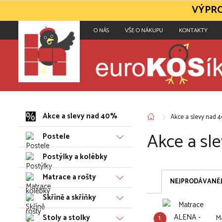
VÝPRO
O NÁS
VŠE O NÁKUPU
KONTAKTY
Akce a slevy nad 40%
Akce a slevy nad 
Akce a sl
Postele
Postýlky a kolébky
Matrace a rošty
NEJPRODÁVANĚJ
Skříně a skříňky
Stoly a stolky
1.
M