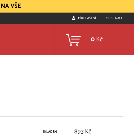
 NA VŠE
PŘIHLÁŠENÍ
REGISTRACE
0
Kč
893 Kč
SKLADEM