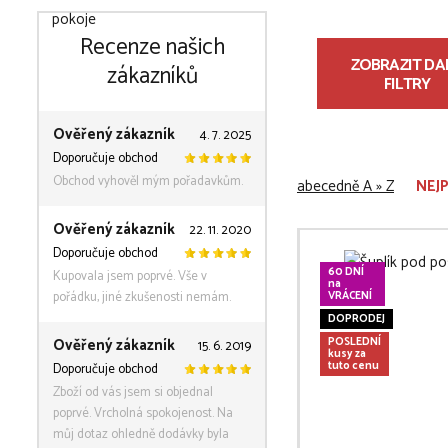
Recenze našich
ZOBRAZIT DAL
zákazníků
FILTRY
Ověřený zákazník
4. 7. 2025
Doporučuje obchod
Obchod vyhověl mým pořadavkům.
abecedně A » Z
NEJ
Ověřený zákazník
22. 11. 2020
Doporučuje obchod
60 DNÍ
Kupovala jsem poprvé. Vše v
na
pořádku, jiné zkušenosti nemám.
VRÁCENÍ
DOPRODEJ
Ověřený zákazník
POSLEDNÍ
15. 6. 2019
kusy za
tuto cenu
Doporučuje obchod
Zboží od vás jsem si objednal
poprvé. Vrcholná spokojenost. Na
můj dotaz ohledně dodávky byla