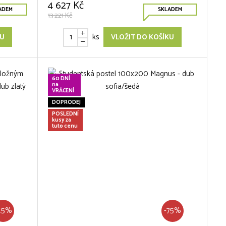
4 627 Kč
ADEM
SKLADEM
13 221 Kč
ks
KU
VLOŽIT DO KOŠÍKU
60 DNÍ
na
VRÁCENÍ
DOPRODEJ
POSLEDNÍ
kusy za
tuto cenu
45%
-75%