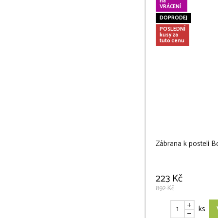
na
VRÁCENÍ
DOPRODEJ
POSLEDNÍ
kusy za
tuto cenu
Zábrana k posteli 
223 Kč
892 Kč
ks