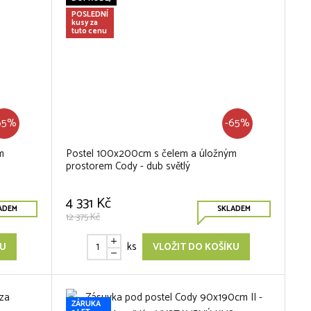
POSLEDNÍ
kusy za
tuto cenu
65%
-65%
m
Postel 100x200cm s čelem a úložným
prostorem Cody - dub světlý
4 331 Kč
ADEM
SKLADEM
12 375 Kč
ks
KU
VLOŽIT DO KOŠÍKU
ZÁRUKA