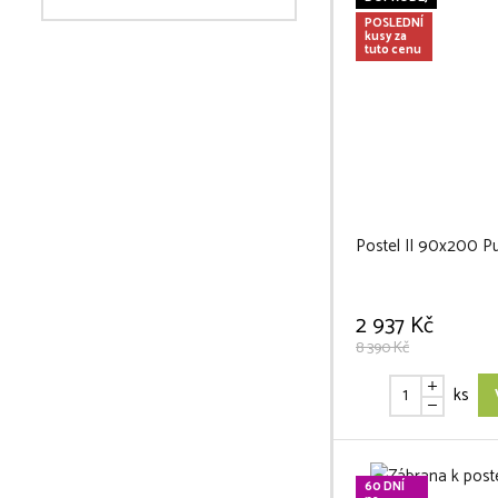
POSLEDNÍ
kusy za
tuto cenu
Postel II 90x200 Pu
2 937 Kč
8 390 Kč
ks
60 DNÍ