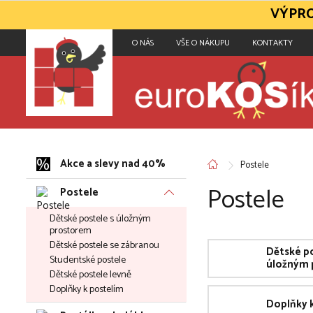
VÝPRO
O NÁS
VŠE O NÁKUPU
KONTAKTY
Akce a slevy nad 40%
Postele
Postele
Postele
Dětské postele s úložným
prostorem
Dětské postele se zábranou
Dětské po
Studentské postele
úložným 
Dětské postele levně
Doplňky k postelím
Doplňky 