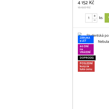
4 152 Kč
16 607 Kč
ks
ZÁRUKA
5 LET
60 DNÍ
na
VRÁCENÍ
DOPRODEJ
POSLEDNÍ
kusy za
tuto cenu