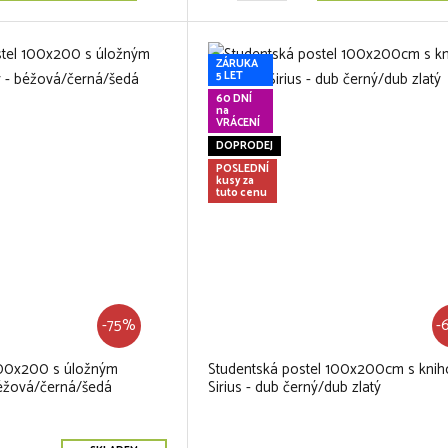
ZÁRUKA
5 LET
60 DNÍ
na
VRÁCENÍ
DOPRODEJ
POSLEDNÍ
kusy za
tuto cenu
-75%
-
100x200 s úložným
Studentská postel 100x200cm s kni
éžová/černá/šedá
Sirius - dub černý/dub zlatý