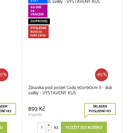
5 LET
60 DNÍ
na
VRÁCENÍ
DOPRODEJ
POSLEDNÍ
kusy za
tuto cenu
75%
-65%
Zásuvka pod postel Cody 90x190cm II - dub
světlý - VYSTAVENÝ KUS
ADEM
SKLADEM
893 Kč
NÍ 1 KS
POSLEDNÍ 1 KS
2 550 Kč
ks
KU
VLOŽIT DO KOŠÍKU