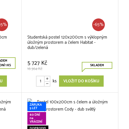
65%
-65%
00cm
Studentská postel 120x200cm s výklopným
úložným prostorem a čelem Habitat -
dub/zelená
ADEM
5 727 Kč
NÍ 1 KS
SKLADEM
16 364 Kč
ks
KU
VLOŽIT DO KOŠÍKU
ZÁRUKA
5 LET
60 DNÍ
na
VRÁCENÍ
DOPRODEJ