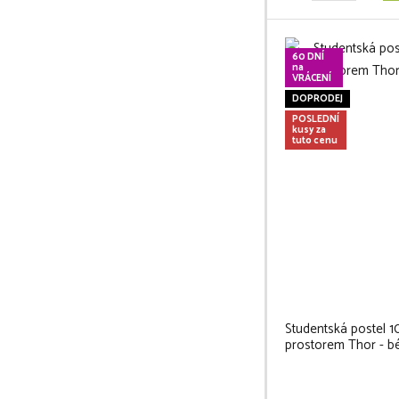
60 DNÍ
na
VRÁCENÍ
DOPRODEJ
POSLEDNÍ
kusy za
tuto cenu
Studentská postel 
prostorem Thor - b