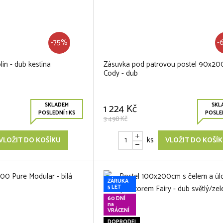
-75%
-
lin - dub kestína
Zásuvka pod patrovou postel 90x2
Cody - dub
SKLADEM
SKL
1 224 Kč
POSLEDNÍ 1 KS
POSLED
3 498 Kč
ks
VLOŽIT DO KOŠÍKU
VLOŽIT DO KOŠÍ
ZÁRUKA
5 LET
60 DNÍ
na
VRÁCENÍ
DOPRODEJ