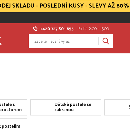
DEJ SKLADU - POSLEDNÍ KUSY - SLEVY AŽ 80%
+420 727 801 655
Po-Pá: 8:00 - 15:00
stele s
Dětské postele se
prostorem
zábranou
k postelím