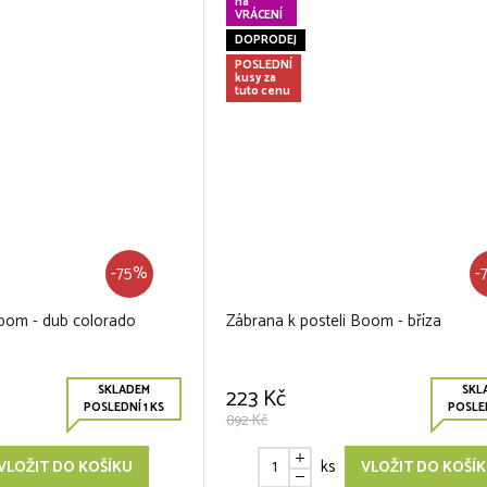
na
VRÁCENÍ
DOPRODEJ
POSLEDNÍ
kusy za
tuto cenu
-75%
-
Boom - dub colorado
Zábrana k posteli Boom - bříza
SKLADEM
SKL
223 Kč
POSLEDNÍ 1 KS
POSLED
892 Kč
ks
VLOŽIT DO KOŠÍKU
VLOŽIT DO KOŠÍ