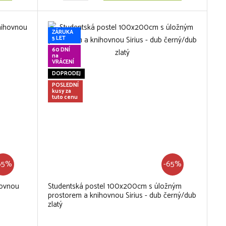
ZÁRUKA
5 LET
60 DNÍ
na
VRÁCENÍ
DOPRODEJ
POSLEDNÍ
kusy za
tuto cenu
65%
-65%
hovnou
Studentská postel 100x200cm s úložným
prostorem a knihovnou Sirius - dub černý/dub
zlatý