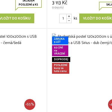
SKLADEM
3 113 Kč
POSLEDNÍ 4 KS
SKL
8 893 Kč
ks
VLOŽIT DO KOŠÍKU
VLOŽIT DO KOŠÍ
ZÁRUKA
5 LET
60 DNÍ
na
VRÁCENÍ
DOPRODEJ
POSLEDNÍ
kusy za
tuto cenu
-65%
-