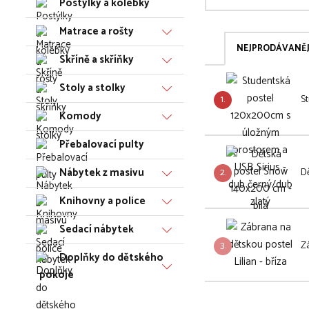
Postýlky a kolébky
Matrace a rošty
NEJPRODÁVANĚJ
Skříně a skříňky
Stoly a stolky
1.
S
Komody
Přebalovací pulty
Nábytek z masivu
2.
Dě
Knihovny a police
Sedací nábytek
3.
Zá
Doplňky do dětského
pokoje