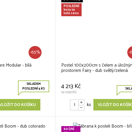
POSLEDNÍ
kusy za
tuto cenu
-65%
-
re Modular - bílá
Postel 100x200cm s čelem a úložný
prostorem Fairy - dub světlý/zelená
SKLADEM
4 213 Kč
POSLEDNÍ 5 KS
SKL
12 036 Kč
ks
VLOŽIT DO KOŠÍKU
VLOŽIT DO KOŠÍ
60 DNÍ