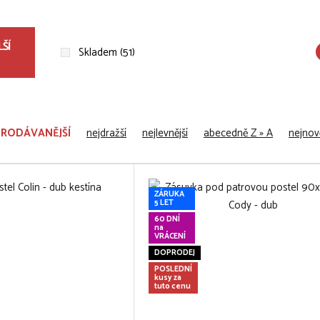
ŠÍ
Skladem (51)
PRODÁVANĚJŠÍ
nejdražší
nejlevnější
abecedně Z » A
nejnově
ZÁRUKA
5 LET
60 DNÍ
na
VRÁCENÍ
DOPRODEJ
POSLEDNÍ
kusy za
tuto cenu