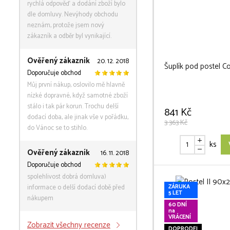
rychlá odpověď a dodání zboží bylo
dle domluvy. Nevýhody obchodu
neznám, protože jsem nový
zákazník a odběr byl vynikající.
Ověřený zákazník
20. 12. 2018
Šuplík pod postel Co
Doporučuje obchod
Můj první nákup, oslovilo mě hlavně
nízké dopravné, když samotné zboží
stálo i tak pár korun. Trochu delší
841 Kč
dodací doba, ale jinak vše v pořádku,
3 363 Kč
do Vánoc se to stihlo.
ks
Ověřený zákazník
16. 11. 2018
Doporučuje obchod
spolehlivost dobrá domluva)
informace o delší dodací době před
ZÁRUKA
5 LET
nákupem
60 DNÍ
na
VRÁCENÍ
Zobrazit všechny recenze
DOPRODEJ