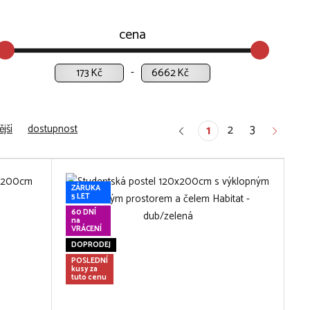
cena
Kč
Kč
jší
dostupnost
2
3
1
ZÁRUKA
5 LET
60 DNÍ
na
VRÁCENÍ
DOPRODEJ
POSLEDNÍ
kusy za
tuto cenu