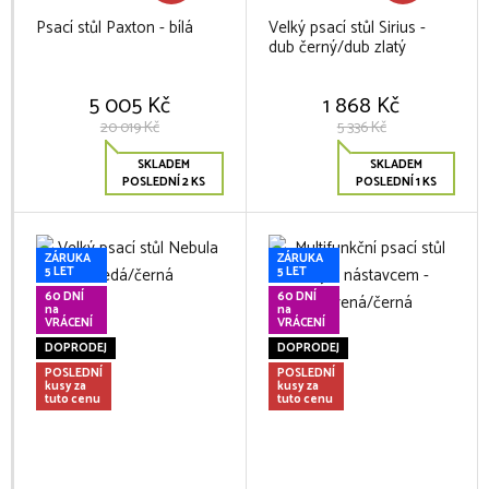
Psací stůl Paxton - bílá
Velký psací stůl Sirius -
dub černý/dub zlatý
5 005 Kč
1 868 Kč
20 019 Kč
5 336 Kč
SKLADEM
SKLADEM
POSLEDNÍ 2 KS
POSLEDNÍ 1 KS
ZÁRUKA
ZÁRUKA
5 LET
5 LET
60 DNÍ
60 DNÍ
na
na
VRÁCENÍ
VRÁCENÍ
DOPRODEJ
DOPRODEJ
POSLEDNÍ
POSLEDNÍ
kusy za
kusy za
tuto cenu
tuto cenu