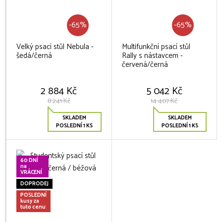
-65%
-65%
Velký psací stůl Nebula -
Multifunkční psací stůl
šedá/černá
Rally s nástavcem -
červená/černá
2 884 Kč
5 042 Kč
8 241 Kč
14 407 Kč
SKLADEM
SKLADEM
POSLEDNÍ 1 KS
POSLEDNÍ 1 KS
60 DNÍ
na
VRÁCENÍ
DOPRODEJ
POSLEDNÍ
kusy za
tuto cenu