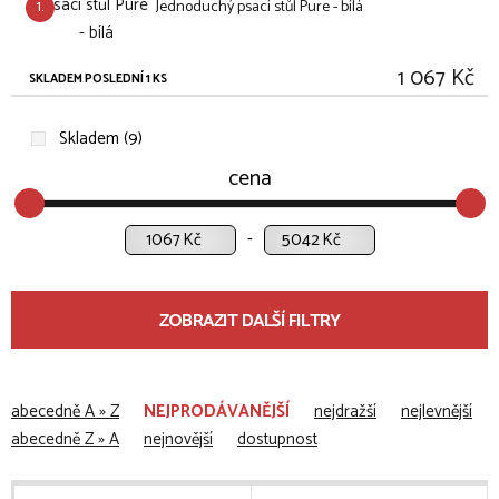
1.
Jednoduchý psací stůl Pure - bílá
1 067 Kč
SKLADEM POSLEDNÍ 1 KS
Skladem (9)
cena
Kč
Kč
ZOBRAZIT DALŠÍ FILTRY
abecedně A » Z
NEJPRODÁVANĚJŠÍ
nejdražší
nejlevnější
abecedně Z » A
nejnovější
dostupnost