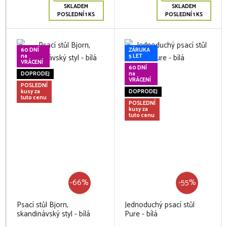
SKLADEM
SKLADEM
POSLEDNÍ 1 KS
POSLEDNÍ 1 KS
60 DNÍ
ZÁRUKA
na
5 LET
VRÁCENÍ
60 DNÍ
DOPRODEJ
na
VRÁCENÍ
POSLEDNÍ
kusy za
DOPRODEJ
tuto cenu
POSLEDNÍ
kusy za
tuto cenu
-66%
-55%
Psací stůl Bjorn,
Jednoduchý psací stůl
skandinávský styl - bílá
Pure - bílá