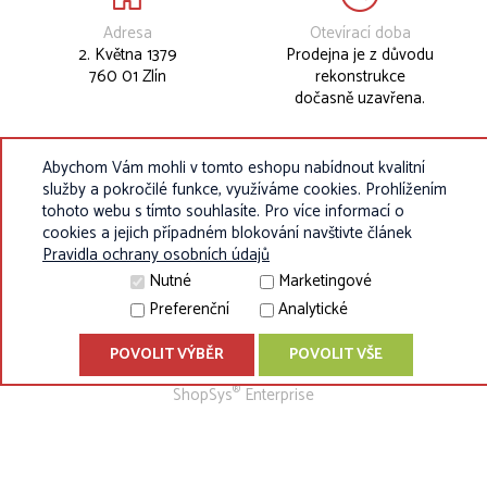
Adresa
Otevírací doba
2. Května 1379
Prodejna je z důvodu
760 01 Zlín
rekonstrukce
dočasně uzavřena.
Abychom Vám mohli v tomto eshopu nabídnout kvalitní
služby a pokročilé funkce, využíváme cookies. Prohlížením
tohoto webu s tímto souhlasíte. Pro více informací o
cookies a jejich případném blokování navštivte článek
Pravidla ochrany osobních údajů
Nutné
Marketingové
Preferenční
Analytické
POVOLIT VÝBĚR
POVOLIT VŠE
© 2010 - 2026 Eurokosik.cz - vybavení do dětských pokojíků |
®
ShopSys
Enterprise