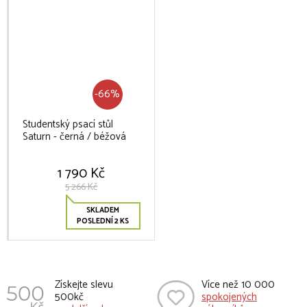
-66%
Studentský psací stůl
Saturn - černá / béžová
1 790 Kč
5 266 Kč
SKLADEM
POSLEDNÍ 2 KS
Získejte slevu
Více než 10 000
500kč
spokojených