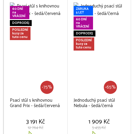
60 DNÍ
ZÁRUKA
na
5 LET
VRÁCENÍ
60 DNÍ
DOPRODEJ
na
VRÁCENÍ
POSLEDNÍ
kusy za
DOPRODEJ
tuto cenu
POSLEDNÍ
kusy za
tuto cenu
-75%
-65%
Psací stůl s knihovnou
Jednoduchý psací stůl
Grand Prix - šedá/červená
Nebula - šedá/černá
3 191 Kč
1 909 Kč
12 764 Kč
5 455 Kč