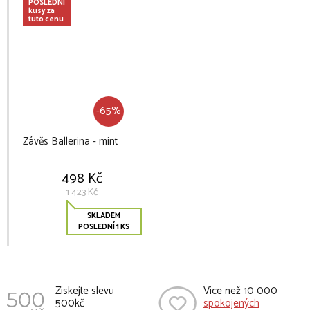
POSLEDNÍ
kusy za
tuto cenu
-65%
Závěs Ballerina - mint
498 Kč
1 423 Kč
SKLADEM
POSLEDNÍ 1 KS
Získejte slevu
Více než 10 000
500kč
spokojených