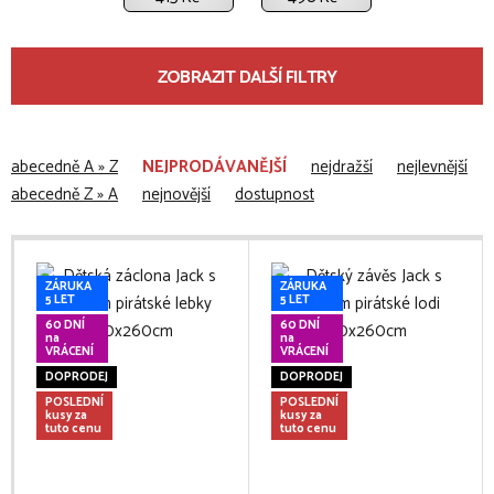
ZOBRAZIT DALŠÍ FILTRY
abecedně A » Z
NEJPRODÁVANĚJŠÍ
nejdražší
nejlevnější
abecedně Z » A
nejnovější
dostupnost
ZÁRUKA
ZÁRUKA
5 LET
5 LET
60 DNÍ
60 DNÍ
na
na
VRÁCENÍ
VRÁCENÍ
DOPRODEJ
DOPRODEJ
POSLEDNÍ
POSLEDNÍ
kusy za
kusy za
tuto cenu
tuto cenu