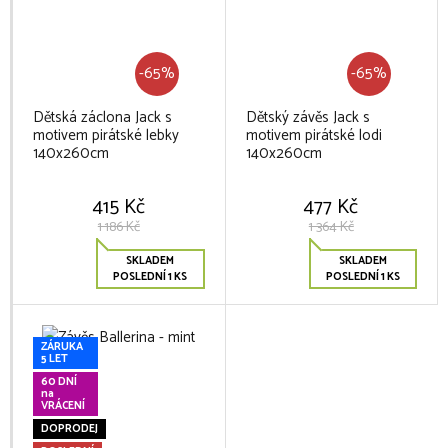
-65%
-65%
Dětská záclona Jack s
Dětský závěs Jack s
motivem pirátské lebky
motivem pirátské lodi
140x260cm
140x260cm
415 Kč
477 Kč
1 186 Kč
1 364 Kč
SKLADEM
SKLADEM
POSLEDNÍ 1 KS
POSLEDNÍ 1 KS
ZÁRUKA
5 LET
60 DNÍ
na
VRÁCENÍ
DOPRODEJ