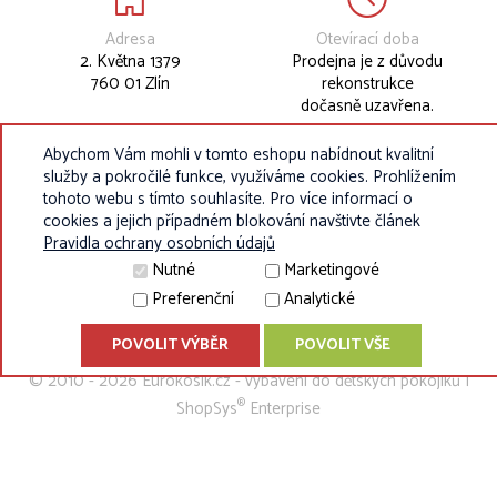
Adresa
Otevírací doba
2. Května 1379
Prodejna je z důvodu
760 01 Zlín
rekonstrukce
dočasně uzavřena.
Abychom Vám mohli v tomto eshopu nabídnout kvalitní
služby a pokročilé funkce, využíváme cookies. Prohlížením
tohoto webu s tímto souhlasíte. Pro více informací o
cookies a jejich případném blokování navštivte článek
Pravidla ochrany osobních údajů
Nutné
Marketingové
Preferenční
Analytické
POVOLIT VÝBĚR
POVOLIT VŠE
© 2010 - 2026 Eurokosik.cz - vybavení do dětských pokojíků |
®
ShopSys
Enterprise