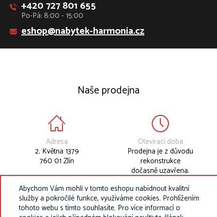
+420 727 801 655
Po-Pá: 8:00 - 15:00
eshop@nabytek-harmonia.cz
Naše prodejna
Adresa
Otevírací doba
2. Května 1379
Prodejna je z důvodu
760 01 Zlín
rekonstrukce
dočasně uzavřena.
Abychom Vám mohli v tomto eshopu nabídnout kvalitní
služby a pokročilé funkce, využíváme cookies. Prohlížením
tohoto webu s tímto souhlasíte. Pro více informací o