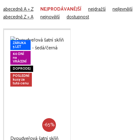
abecedně A » Z
NEJPRODÁVANĚJŠÍ
nejdražší
nejlevnější
abecedně Z » A
nejnovější
dostupnost
ZÁRUKA
5 LET
60 DNÍ
na
VRÁCENÍ
DOPRODEJ
POSLEDNÍ
kusy za
tuto cenu
-65%
Dvoudveřová šatní skříň