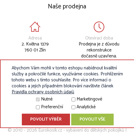
Naše prodejna
Adresa
Otevírací doba
2. Května 1379
Prodejna je z důvodu
760 01 Zlín
rekonstrukce
dočasně uzavřena.
Abychom Vám mohli v tomto eshopu nabídnout kvalitní
služby a pokročilé funkce, využíváme cookies. Prohlížením
tohoto webu s tímto souhlasíte. Pro více informací o
cookies a jejich případném blokování navštivte článek
Pravidla ochrany osobních údajů
Nutné
Marketingové
Preferenční
Analytické
POVOLIT VÝBĚR
POVOLIT VŠE
© 2010 - 2026 Eurokosik.cz - vybavení do dětských pokojíků |