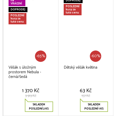
na
DOPRODEJ
VRÁCENÍ
POSLEDNÍ
DOPRODEJ
kusy za
tuto cenu
POSLEDNÍ
kusy za
tuto cenu
-65%
-60%
Věšák s úložným
Dětský věšák květina
prostorem Nebula -
černá/šedá
1 370 Kč
63 Kč
3 913 Kč
157 Kč
SKLADEM
SKLADEM
POSLEDNÍ 2 KS
POSLEDNÍ 1 KS