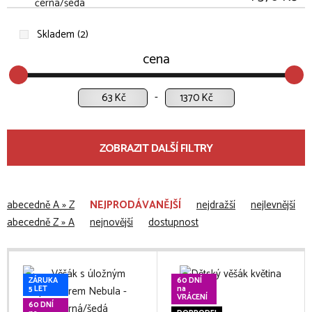
Skladem (2)
cena
Kč
Kč
ZOBRAZIT DALŠÍ FILTRY
abecedně A » Z
NEJPRODÁVANĚJŠÍ
nejdražší
nejlevnější
abecedně Z » A
nejnovější
dostupnost
ZÁRUKA
60 DNÍ
5 LET
na
VRÁCENÍ
60 DNÍ