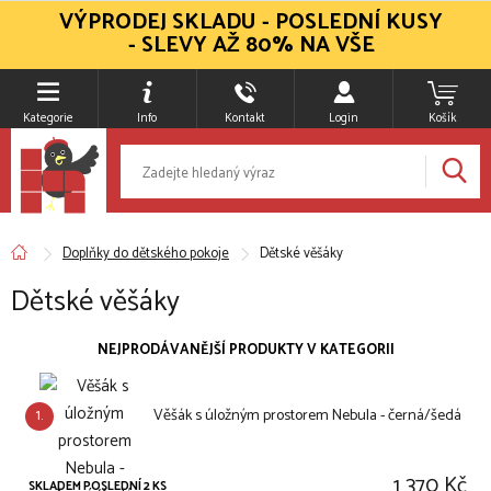
VÝPRODEJ SKLADU - POSLEDNÍ KUSY
- SLEVY AŽ 80% NA VŠE
Kategorie
Info
Kontakt
Login
Košík
Doplňky do dětského pokoje
Dětské věšáky
Dětské věšáky
NEJPRODÁVANĚJŠÍ PRODUKTY V KATEGORII
1.
Věšák s úložným prostorem Nebula - černá/šedá
1 370 Kč
SKLADEM POSLEDNÍ 2 KS