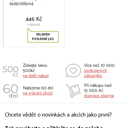
šedá/stříbrná
446 Kč
1 784 Kč
SKLADEM
POSLEDNÍ 3 KS
Získejte slevu
Více než 10 000
500kč
spokojených
na další nakup
zákazníků
Při nákupu nad
Nabízíme 60 dní
15 000 Kč
na vrácení zboží
doprava zdarma
Chcete vědět o novinkách a akcích jako první?