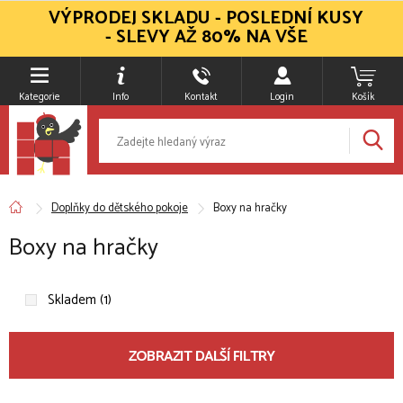
VÝPRODEJ SKLADU - POSLEDNÍ KUSY
- SLEVY AŽ 80% NA VŠE
Kategorie
Info
Kontakt
Login
Košík
Doplňky do dětského pokoje
Boxy na hračky
Boxy na hračky
Skladem (1)
ZOBRAZIT DALŠÍ FILTRY