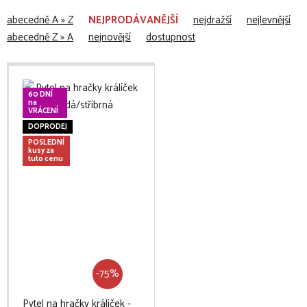
abecedně A » Z
NEJPRODÁVANĚJŠÍ
nejdražší
nejlevnější
abecedně Z » A
nejnovější
dostupnost
60 DNÍ
na
VRÁCENÍ
DOPRODEJ
POSLEDNÍ
kusy za
tuto cenu
-75%
Pytel na hračky králíček -