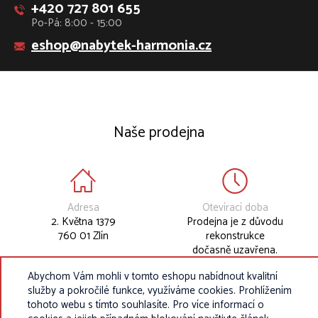
+420 727 801 655
Po-Pá: 8:00 - 15:00
eshop@nabytek-harmonia.cz
Naše prodejna
Adresa
Otevírací doba
2. Května 1379
Prodejna je z důvodu
760 01 Zlín
rekonstrukce
dočasně uzavřena.
Abychom Vám mohli v tomto eshopu nabídnout kvalitní
služby a pokročilé funkce, využíváme cookies. Prohlížením
tohoto webu s tímto souhlasíte. Pro více informací o