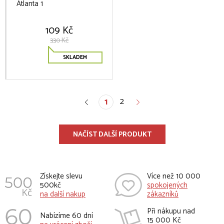
Atlanta 1
109 Kč
330 Kč
SKLADEM
2
1
NAČÍST DALŠÍ PRODUKT
Získejte slevu
Více než 10 000
500kč
spokojených
na další nakup
zákazníků
Při nákupu nad
Nabízíme 60 dní
15 000 Kč