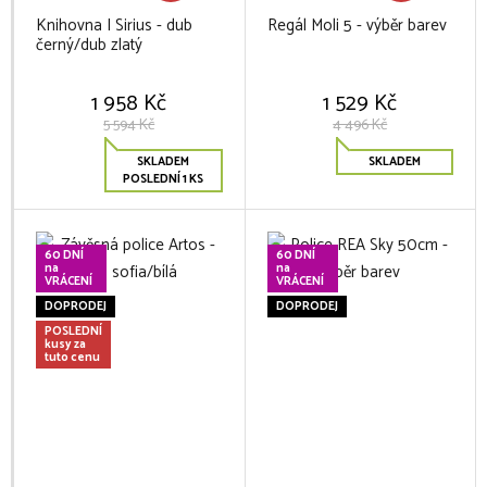
Knihovna I Sirius - dub
Regál Moli 5 - výběr barev
černý/dub zlatý
1 958 Kč
1 529 Kč
5 594 Kč
4 496 Kč
SKLADEM
SKLADEM
POSLEDNÍ 1 KS
60 DNÍ
60 DNÍ
na
na
VRÁCENÍ
VRÁCENÍ
DOPRODEJ
DOPRODEJ
POSLEDNÍ
kusy za
tuto cenu