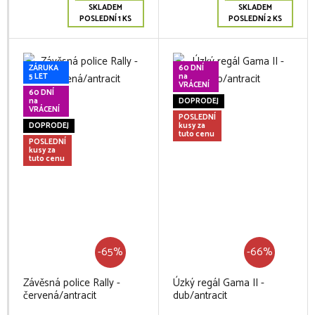
SKLADEM
SKLADEM
POSLEDNÍ 1 KS
POSLEDNÍ 2 KS
ZÁRUKA
60 DNÍ
5 LET
na
VRÁCENÍ
60 DNÍ
na
DOPRODEJ
VRÁCENÍ
POSLEDNÍ
DOPRODEJ
kusy za
tuto cenu
POSLEDNÍ
kusy za
tuto cenu
-65%
-66%
Závěsná police Rally -
Úzký regál Gama II -
červená/antracit
dub/antracit