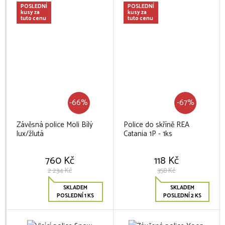
POSLEDNÍ
POSLEDNÍ
kusy za
kusy za
tuto cenu
tuto cenu
-66%
-67%
Závěsná police Moli Bílý
Police do skříně REA
lux/žlutá
Catania 1P - 1ks
760 Kč
118 Kč
2 234 Kč
358 Kč
SKLADEM
SKLADEM
POSLEDNÍ 1 KS
POSLEDNÍ 2 KS