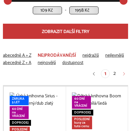
Kč
Kč
ZOBRAZIT DALŠÍ FILTRY
abecedně A » Z
NEJPRODÁVANĚJŠÍ
nejdražší
nejlevnější
abecedně Z » A
nejnovější
dostupnost
2
1
ZÁRUKA
60 DNÍ
5 LET
na
VRÁCENÍ
60 DNÍ
na
DOPRODEJ
VRÁCENÍ
POSLEDNÍ
DOPRODEJ
kusy za
tuto cenu
POSLEDNÍ