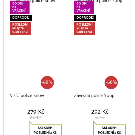
60 DNÍ
60 DNÍ
na
na
VRÁCENÍ
VRÁCENÍ
DOPRODEJ
DOPRODEJ
POSLEDNÍ
POSLEDNÍ
kusy za
kusy za
tuto cenu
tuto cenu
-68%
-68%
Visící police Snow
Závěsná police Yoop
279 Kč
292 Kč
872 Kč
911 Kč
SKLADEM
SKLADEM
POSLEDNÍ 2 KS
POSLEDNÍ 2 KS