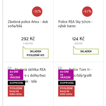
-75%
-67%
Závěsná police Artos - dub
Police REA Sky 50cm -
sofia/bílá
výběr barev
292 Kč
124 Kč
1 167 Kč
375 Kč
SKLADEM
SKLADEM
POSLEDNÍ 1 KS
60 DNÍ
60 DNÍ
na
na
VRÁCENÍ
VRÁCENÍ
DOPRODEJ
DOPRODEJ
POSLEDNÍ
POSLEDNÍ
kusy za
kusy za
tuto cenu
tuto cenu