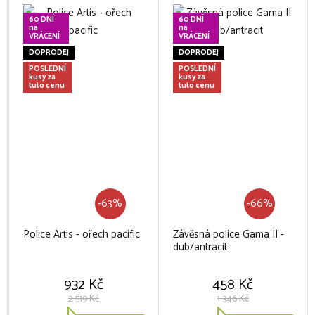
60 DNÍ
60 DNÍ
na
na
VRÁCENÍ
VRÁCENÍ
DOPRODEJ
DOPRODEJ
POSLEDNÍ
POSLEDNÍ
kusy za
kusy za
tuto cenu
tuto cenu
-63%
-66%
Police Artis - ořech pacific
Závěsná police Gama II -
dub/antracit
932 Kč
458 Kč
2 519 Kč
1 346 Kč