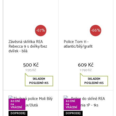
-67%
-66%
Závěsná skříňka REA
Police Tom 11 -
Rebecca 9 s dvířky/bez
atlantic/bílý/grafit
dvířek - bílá
500 Kč
609 Kč
1 515 Kč
1 790 Kč
SKLADEM
SKLADEM
POSLEDNÍ 1 KS
POSLEDNÍ 1 KS
60 DNÍ
60 DNÍ
na
na
VRÁCENÍ
VRÁCENÍ
DOPRODEJ
DOPRODEJ