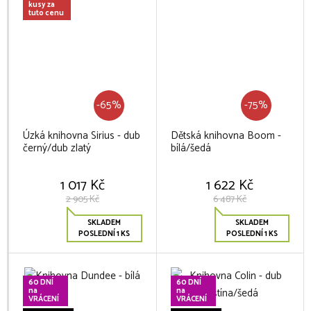
kusy za
tuto cenu
-65%
-75%
Úzká knihovna Sirius - dub
Dětská knihovna Boom -
černý/dub zlatý
bílá/šedá
1 017 Kč
1 622 Kč
2 905 Kč
6 487 Kč
SKLADEM
SKLADEM
POSLEDNÍ 1 KS
POSLEDNÍ 1 KS
60 DNÍ
60 DNÍ
na
na
VRÁCENÍ
VRÁCENÍ