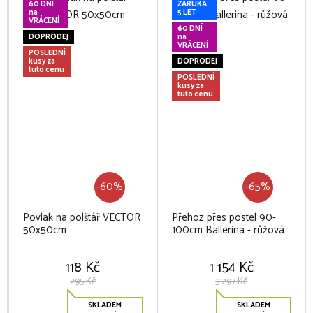
60 DNÍ
ZÁRUKA
na
5 LET
VRÁCENÍ
60 DNÍ
DOPRODEJ
na
VRÁCENÍ
POSLEDNÍ
kusy za
DOPRODEJ
tuto cenu
POSLEDNÍ
kusy za
tuto cenu
-60%
-65%
Povlak na polštář VECTOR
Přehoz přes postel 90-
50x50cm
100cm Ballerina - růžová
118 Kč
1 154 Kč
295 Kč
3 297 Kč
SKLADEM
SKLADEM