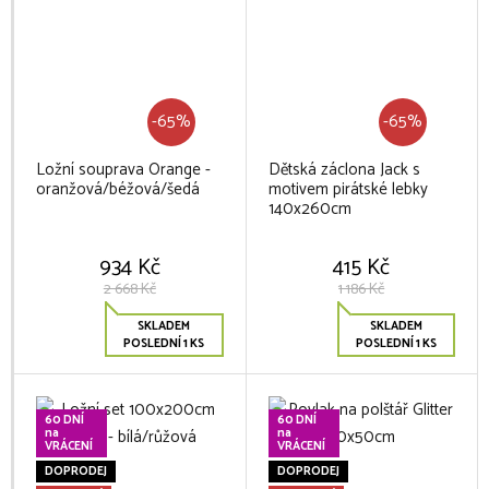
-65%
-65%
Ložní souprava Orange -
Dětská záclona Jack s
oranžová/béžová/šedá
motivem pirátské lebky
140x260cm
934 Kč
415 Kč
2 668 Kč
1 186 Kč
SKLADEM
SKLADEM
POSLEDNÍ 1 KS
POSLEDNÍ 1 KS
60 DNÍ
60 DNÍ
na
na
VRÁCENÍ
VRÁCENÍ
DOPRODEJ
DOPRODEJ