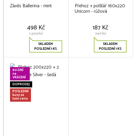
Závěs Ballerina - mint
Přehoz + polštář 160x220
Unicorn - růžová
498 Kč
187 Kč
1 423 Kč
747 Kč
SKLADEM
SKLADEM
POSLEDNÍ 1 KS
POSLEDNÍ 1 KS
60 DNÍ
na
VRÁCENÍ
DOPRODEJ
POSLEDNÍ
kusy za
tuto cenu