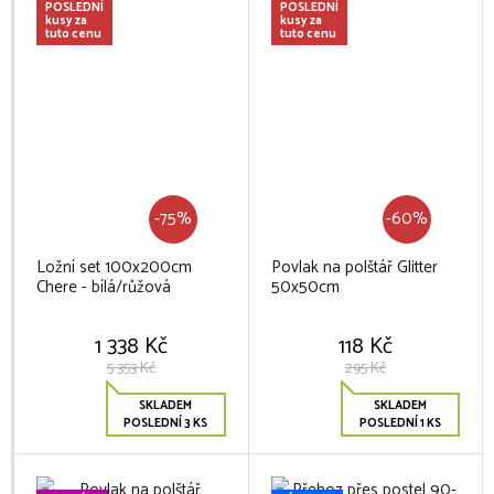
POSLEDNÍ
POSLEDNÍ
kusy za
kusy za
tuto cenu
tuto cenu
-75%
-60%
Ložní set 100x200cm
Povlak na polštář Glitter
Chere - bílá/růžová
50x50cm
1 338 Kč
118 Kč
5 353 Kč
295 Kč
SKLADEM
SKLADEM
POSLEDNÍ 3 KS
POSLEDNÍ 1 KS