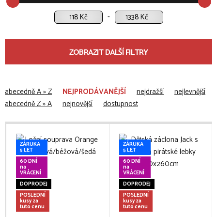
Kč
Kč
ZOBRAZIT DALŠÍ FILTRY
abecedně A » Z
NEJPRODÁVANĚJŠÍ
nejdražší
nejlevnější
abecedně Z » A
nejnovější
dostupnost
ZÁRUKA
ZÁRUKA
5 LET
5 LET
60 DNÍ
60 DNÍ
na
na
VRÁCENÍ
VRÁCENÍ
DOPRODEJ
DOPRODEJ
POSLEDNÍ
POSLEDNÍ
kusy za
kusy za
tuto cenu
tuto cenu