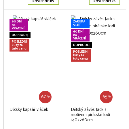
POSLEDNÍ 1 KS
POSLEDNÍ 2 KS
60 DNÍ
ZÁRUKA
na
5 LET
VRÁCENÍ
60 DNÍ
DOPRODEJ
na
VRÁCENÍ
POSLEDNÍ
kusy za
DOPRODEJ
tuto cenu
POSLEDNÍ
kusy za
tuto cenu
-60%
-65%
Dětský kapsář vláček
Dětský závěs Jack s
motivem pirátské lodi
140x260cm