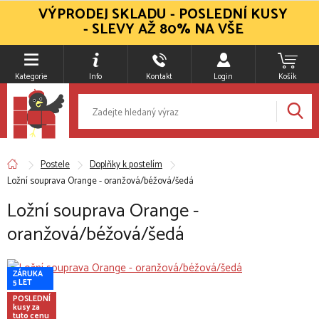
VÝPRODEJ SKLADU - POSLEDNÍ KUSY
- SLEVY AŽ 80% NA VŠE
Kategorie
Info
Kontakt
Login
Košík
Postele
Doplňky k postelím
Ložní souprava Orange - oranžová/béžová/šedá
Ložní souprava Orange -
oranžová/béžová/šedá
ZÁRUKA
5 LET
POSLEDNÍ
kusy za
tuto cenu