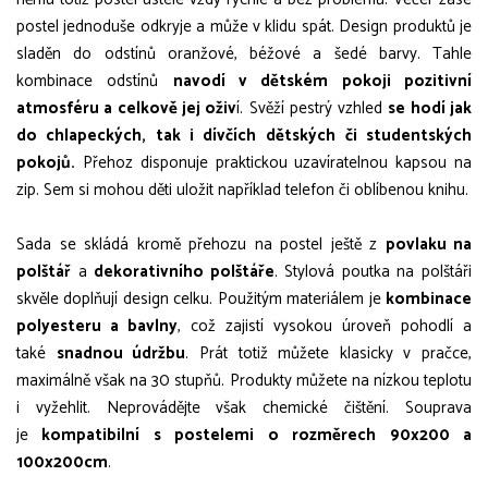
postel jednoduše odkryje a může v klidu spát. Design produktů je
sladěn do odstínů oranžové, béžové a šedé barvy. Tahle
kombinace odstínů
navodí v dětském pokoji pozitivní
atmosféru a celkově jej oživ
í. Svěží pestrý vzhled
se hodí jak
do chlapeckých, tak i dívčích
dětských či studentských
pokojů.
Přehoz disponuje praktickou uzavíratelnou kapsou na
zip. Sem si mohou děti uložit například telefon či oblíbenou knihu.
Sada se skládá kromě přehozu na postel ještě z
povlaku na
polštář
a
dekorativního polštáře
. Stylová poutka na polštáři
skvěle doplňují design celku. Použitým materiálem je
kombinace
polyesteru a bavlny
, což zajistí vysokou úroveň pohodlí a
také
snadnou údržbu
. Prát totiž můžete klasicky v pračce,
maximálně však na 30 stupňů. Produkty můžete na nízkou teplotu
i vyžehlit. Neprovádějte však chemické čištění. Souprava
je
kompatibilní s postelemi o rozměrech 90x200 a
100x200cm
.