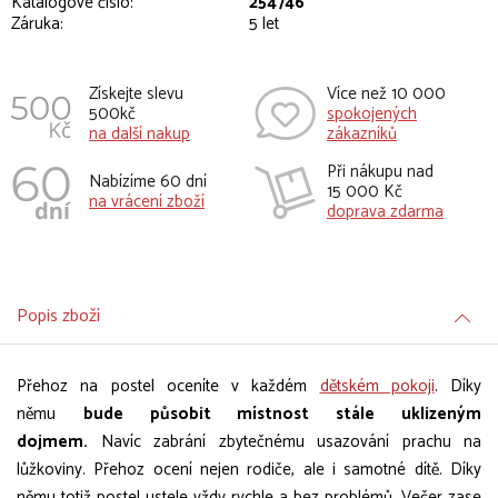
Katalogové číslo:
254746
Záruka:
5 let
Získejte slevu
Více než 10 000
500kč
spokojených
na další nakup
zákazníků
Při nákupu nad
Nabízíme 60 dní
15 000 Kč
na vrácení zboží
doprava zdarma
Popis zboží
Přehoz na postel oceníte v každém
dětském pokoji
. Díky
němu
bude působit místnost stále uklizeným
dojmem.
Navíc zabrání zbytečnému usazování prachu na
lůžkoviny. Přehoz ocení nejen rodiče, ale i samotné dítě. Díky
němu totiž postel ustele vždy rychle a bez problémů. Večer zase