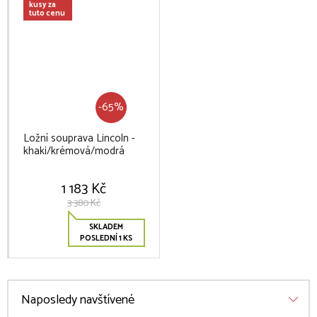
kusy za
tuto cenu
-65%
Ložní souprava Lincoln -
khaki/krémová/modrá
1 183 Kč
3 380 Kč
SKLADEM
POSLEDNÍ 1 KS
Naposledy navštívené