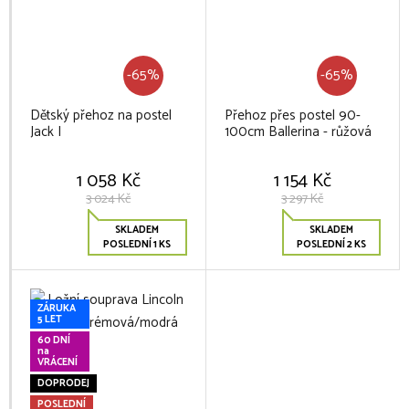
-65%
-65%
Dětský přehoz na postel
Přehoz přes postel 90-
Jack I
100cm Ballerina - růžová
1 058 Kč
1 154 Kč
3 024 Kč
3 297 Kč
SKLADEM
SKLADEM
POSLEDNÍ 1 KS
POSLEDNÍ 2 KS
ZÁRUKA
5 LET
60 DNÍ
na
VRÁCENÍ
DOPRODEJ
POSLEDNÍ