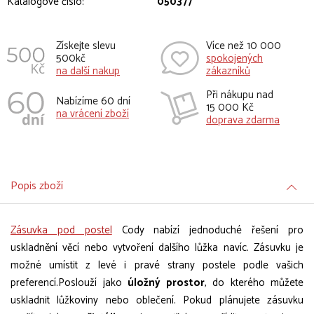
Katalogové číslo:
050377
Získejte slevu
Více než 10 000
500kč
spokojených
na další nakup
zákazníků
Při nákupu nad
Nabízíme 60 dní
15 000 Kč
na vrácení zboží
doprava zdarma
Popis zboží
Zásuvka pod postel
Cody nabízí jednoduché řešení pro
uskladnění věcí nebo vytvoření dalšího lůžka navíc. Zásuvku je
možné umístit z levé i pravé strany postele podle vašich
preferencí.Poslouží jako
úložný prostor
, do kterého můžete
uskladnit lůžkoviny nebo oblečení. Pokud plánujete zásuvku