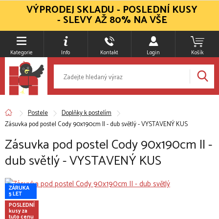
VÝPRODEJ SKLADU - POSLEDNÍ KUSY
- SLEVY AŽ 80% NA VŠE
Kategorie
Info
Kontakt
Login
Košík
Postele
Doplňky k postelím
Zásuvka pod postel Cody 90x190cm II - dub světlý - VYSTAVENÝ KUS
Zásuvka pod postel Cody 90x190cm II -
dub světlý - VYSTAVENÝ KUS
ZÁRUKA
5 LET
POSLEDNÍ
kusy za
tuto cenu