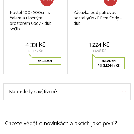
Postel 100x200cm s
Zásuvka pod patrovou
čelem a úložným
postel 90x200cm Cody -
prostorem Cody - dub
dub
světlý
4 331 Kč
1 224 Kč
12 375 Kč
3 498 Kč
SKLADEM
SKLADEM
POSLEDNÍ 1 KS
Naposledy navštívené
Chcete vědět o novinkách a akcích jako první?