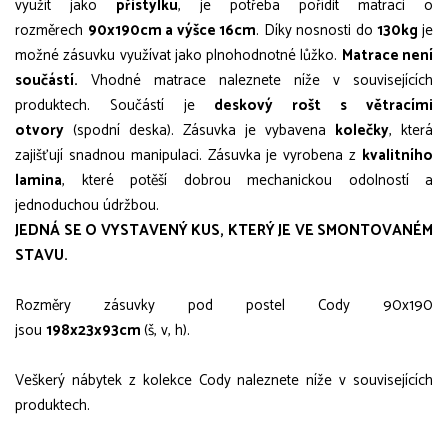
využít jako
přistýlku
, je potřeba pořídit matraci o
rozměrech
90x190cm a výšce 16cm
. Díky nosnosti do
130kg
je
možné zásuvku využívat jako plnohodnotné lůžko.
Matrace není
součástí.
Vhodné matrace naleznete níže v souvisejících
produktech. Součástí je
deskový rošt s větracími
otvory
(spodní deska). Zásuvka je vybavena
kolečky
, která
zajišťují snadnou manipulaci. Zásuvka je vyrobena z
kvalitního
lamina
, které potěší dobrou mechanickou odolností a
jednoduchou údržbou.
JEDNÁ SE O VYSTAVENÝ KUS, KTERÝ JE VE SMONTOVANÉM
STAVU.
Rozměry zásuvky pod postel Cody 90x190
jsou
198x23x93cm
(š, v, h).
Veškerý nábytek z kolekce Cody naleznete níže v souvisejících
produktech.