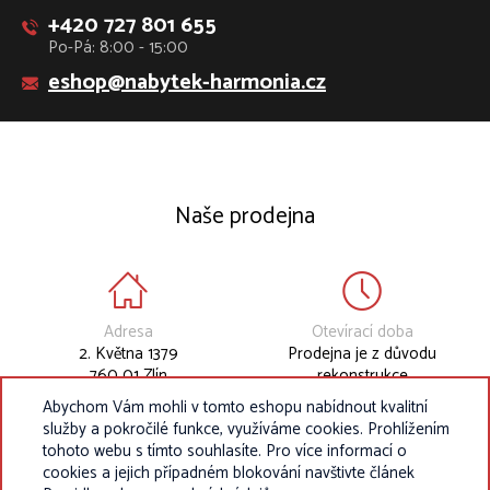
+420 727 801 655
Po-Pá: 8:00 - 15:00
eshop@nabytek-harmonia.cz
Naše prodejna
Adresa
Otevírací doba
2. Května 1379
Prodejna je z důvodu
760 01 Zlín
rekonstrukce
dočasně uzavřena.
Abychom Vám mohli v tomto eshopu nabídnout kvalitní
služby a pokročilé funkce, využíváme cookies. Prohlížením
tohoto webu s tímto souhlasíte. Pro více informací o
cookies a jejich případném blokování navštivte článek