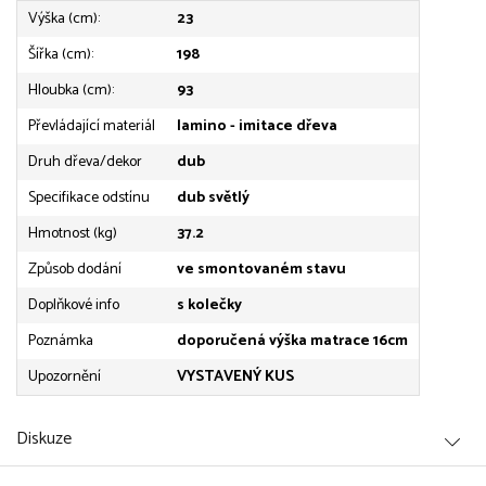
Výška (cm):
23
Šířka (cm):
198
Hloubka (cm):
93
Převládající materiál
lamino - imitace dřeva
Druh dřeva/dekor
dub
Specifikace odstínu
dub světlý
Hmotnost (kg)
37.2
Způsob dodání
ve smontovaném stavu
Doplňkové info
s kolečky
Poznámka
doporučená výška matrace 16cm
Upozornění
VYSTAVENÝ KUS
Diskuze