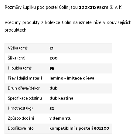
Rozměry šuplíku pod postel Colin jsou
200x21x95cm
(š, v, h).
Všechny produkty z kolekce Colin naleznete níže v souvisejících
produktech.
Výška (cm):
21
Šířka (cm):
200
Hloubka (cm):
95
Převládající materiál
lamino - imitace dřeva
Druh dřeva/dekor
dub
Specifikace odstínu
dub kestína
Hmotnost (kg)
32
Způsob dodání
v demontu
Doplňkové info
kompatibilní s postelí 90x200