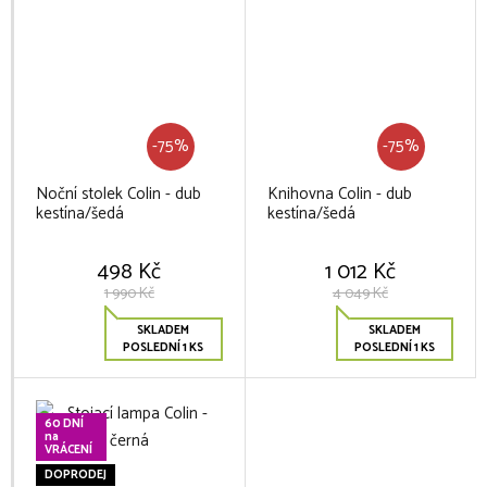
-75%
-75%
Noční stolek Colin - dub
Knihovna Colin - dub
kestína/šedá
kestína/šedá
498 Kč
1 012 Kč
1 990 Kč
4 049 Kč
SKLADEM
SKLADEM
POSLEDNÍ 1 KS
POSLEDNÍ 1 KS
60 DNÍ
na
VRÁCENÍ
DOPRODEJ