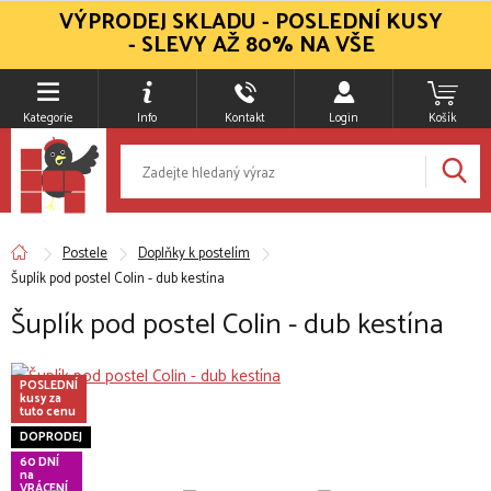
VÝPRODEJ SKLADU - POSLEDNÍ KUSY
- SLEVY AŽ 80% NA VŠE
Kategorie
Info
Kontakt
Login
Košík
Postele
Doplňky k postelím
Šuplík pod postel Colin - dub kestína
Šuplík pod postel Colin - dub kestína
POSLEDNÍ
kusy za
tuto cenu
DOPRODEJ
60 DNÍ
na
VRÁCENÍ