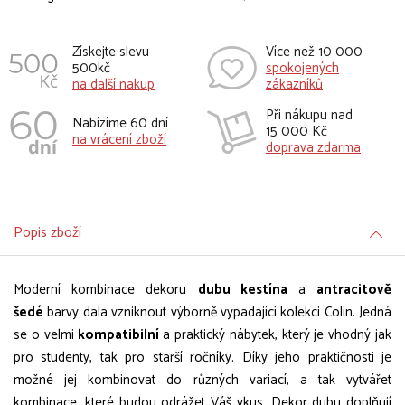
Získejte slevu
Více než 10 000
500kč
spokojených
na další nakup
zákazníků
Při nákupu nad
Nabízíme 60 dní
15 000 Kč
na vrácení zboží
doprava zdarma
Popis zboží
Moderní kombinace dekoru
dubu kestína
a
antracitově
šedé
barvy dala vzniknout výborně vypadající kolekci Colin. Jedná
se o velmi
kompatibilní
a praktický nábytek, který je vhodný jak
pro studenty, tak pro starší ročníky. Díky jeho praktičnosti je
možné jej kombinovat do různých variací, a tak vytvářet
kombinace, které budou odrážet Váš vkus. Dekor dubu doplňují