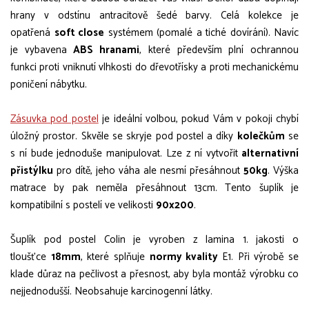
hrany v odstínu antracitově šedé barvy. Celá kolekce je
opatřená
soft close
systémem (pomalé a tiché dovírání). Navíc
je vybavena
ABS hranami
, které především plní ochrannou
funkci proti vniknutí vlhkosti do dřevotřísky a proti mechanickému
poničení nábytku.
Zásuvka pod postel
je ideální volbou, pokud Vám v pokoji chybí
úložný prostor. Skvěle se skryje pod postel a díky
kolečkům
se
s ní bude jednoduše manipulovat. Lze z ní vytvořit
alternativní
přistýlku
pro dítě, jeho váha ale nesmí přesáhnout
50kg
. Výška
matrace by pak neměla přesáhnout 13cm. Tento šuplík je
kompatibilní s postelí ve velikosti
90x200
.
Šuplík pod postel Colin je vyroben z lamina 1. jakosti o
tloušťce
18mm
, které splňuje
normy kvality
E1. Při výrobě se
klade důraz na pečlivost a přesnost, aby byla montáž výrobku co
nejjednodušší. Neobsahuje karcinogenní látky.