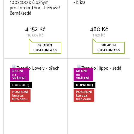
100x200 s úložným
- bříza
prostorem Thor - béžová/
černá/šedá
4 152 Kč
480 Kč
16 607 Kč
1 921 Kč
SKLADEM
SKLADEM
POSLEDNÍ 4 KS
POSLEDNÍ 1 KS
60 DNÍ
60 DNÍ
na
na
VRÁCENÍ
VRÁCENÍ
DOPRODEJ
DOPRODEJ
POSLEDNÍ
POSLEDNÍ
kusy za
kusy za
tuto cenu
tuto cenu