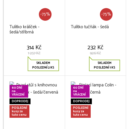
-75%
-75%
Tulítko králíček -
Tulítko tučňák - šedá
šedá/stříbrná
314 Kč
232 Kč
1 257 Kč
926 Kč
SKLADEM
SKLADEM
POSLEDNÍ 2 KS
POSLEDNÍ 1 KS
60 DNÍ
60 DNÍ
na
na
VRÁCENÍ
VRÁCENÍ
DOPRODEJ
DOPRODEJ
POSLEDNÍ
POSLEDNÍ
kusy za
kusy za
tuto cenu
tuto cenu