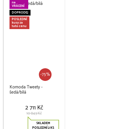
na
VRÁCENÍ
DOPRODEJ
POSLEDNÍ
kusy za
tuto cenu
-75%
Komoda Tweety -
šedá/bílá
2 711 Kč
10 843 Kč
SKLADEM
POSLEDNÍ 2 KS