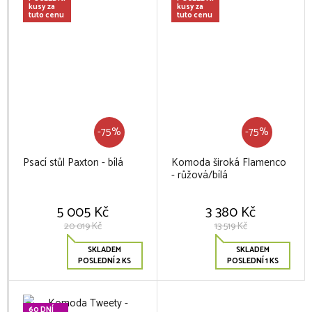
kusy za
kusy za
tuto cenu
tuto cenu
-75%
-75%
Psací stůl Paxton - bílá
Komoda široká Flamenco
- růžová/bílá
5 005 Kč
3 380 Kč
20 019 Kč
13 519 Kč
SKLADEM
SKLADEM
POSLEDNÍ 2 KS
POSLEDNÍ 1 KS
60 DNÍ