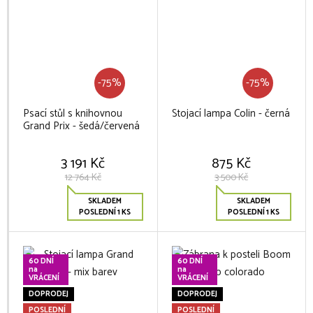
-75%
-75%
Psací stůl s knihovnou
Stojací lampa Colin - černá
Grand Prix - šedá/červená
3 191 Kč
875 Kč
12 764 Kč
3 500 Kč
SKLADEM
SKLADEM
POSLEDNÍ 1 KS
POSLEDNÍ 1 KS
60 DNÍ
60 DNÍ
na
na
VRÁCENÍ
VRÁCENÍ
DOPRODEJ
DOPRODEJ
POSLEDNÍ
POSLEDNÍ