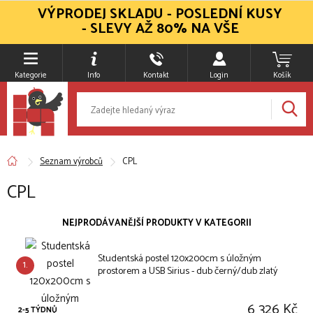
VÝPRODEJ SKLADU - POSLEDNÍ KUSY
- SLEVY AŽ 80% NA VŠE
Kategorie
Info
Kontakt
Login
Košík
Seznam výrobců
CPL
CPL
NEJPRODÁVANĚJŠÍ PRODUKTY V KATEGORII
Studentská postel 120x200cm s úložným
1.
prostorem a USB Sirius - dub černý/dub zlatý
6 326 Kč
2-5 TÝDNŮ