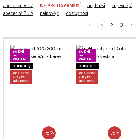
abecedně A » Z
NEJPRODÁVANĚJŠÍ
nejdražší
nejlevnější
abecedně Z » A
nejnovější
dostupnost
2
3
1
60 DNÍ
60 DNÍ
na
na
VRÁCENÍ
VRÁCENÍ
DOPRODEJ
DOPRODEJ
POSLEDNÍ
POSLEDNÍ
kusy za
kusy za
tuto cenu
tuto cenu
-75%
-75%