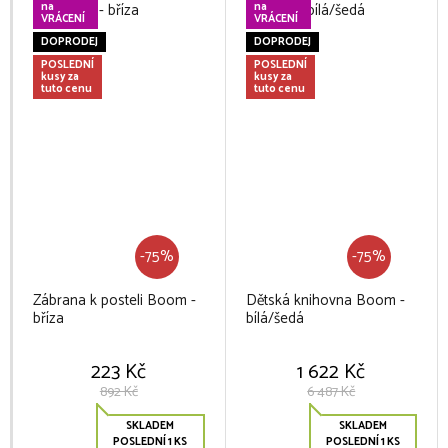
na
na
VRÁCENÍ
VRÁCENÍ
DOPRODEJ
DOPRODEJ
POSLEDNÍ
POSLEDNÍ
kusy za
kusy za
tuto cenu
tuto cenu
-75%
-75%
Zábrana k posteli Boom -
Dětská knihovna Boom -
bříza
bílá/šedá
223 Kč
1 622 Kč
892 Kč
6 487 Kč
SKLADEM
SKLADEM
POSLEDNÍ 1 KS
POSLEDNÍ 1 KS