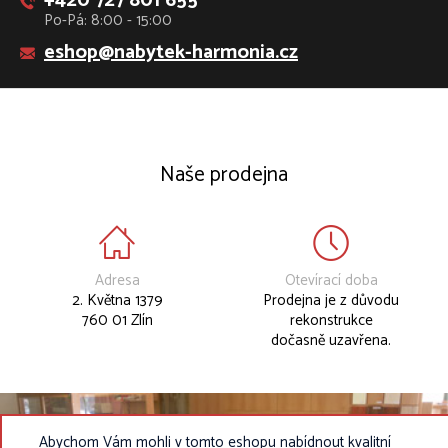
+420 727 801 655
Po-Pá: 8:00 - 15:00
eshop@nabytek-harmonia.cz
Naše prodejna
Adresa
Otevírací doba
2. Května 1379
Prodejna je z důvodu
760 01 Zlín
rekonstrukce
dočasně uzavřena.
Abychom Vám mohli v tomto eshopu nabídnout kvalitní