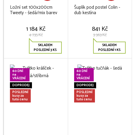
Ložní set 100x200cm
Šuplík pod postel Colin -
Tweety - šedá/mix barev
dub kestína
1 184 Kč
841 Kč
4 735 Kč
3 363 Kč
SKLADEM
SKLADEM
POSLEDNÍ 3 KS
POSLEDNÍ 1 KS
60 DNÍ
60 DNÍ
na
na
VRÁCENÍ
VRÁCENÍ
DOPRODEJ
DOPRODEJ
POSLEDNÍ
POSLEDNÍ
kusy za
kusy za
tuto cenu
tuto cenu