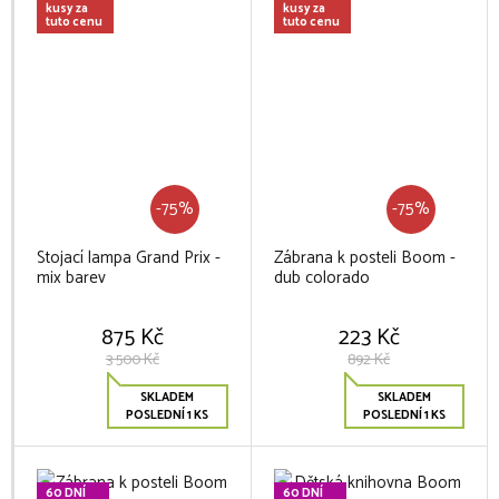
kusy za
kusy za
tuto cenu
tuto cenu
-75%
-75%
Stojací lampa Grand Prix -
Zábrana k posteli Boom -
mix barev
dub colorado
875 Kč
223 Kč
3 500 Kč
892 Kč
SKLADEM
SKLADEM
POSLEDNÍ 1 KS
POSLEDNÍ 1 KS
60 DNÍ
60 DNÍ