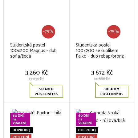
-75%
-75%
Studentská postel
Studentská postel
100x200 Magnus - dub
100x200 se šuplíkem
sofia/šedá
Falko - dub rebap/bronz
3 260 Kč
3 672 Kč
13 039 Kč
14 686 Kč
SKLADEM
SKLADEM
POSLEDNÍ 1 KS
POSLEDNÍ 1 KS
60 DNÍ
60 DNÍ
na
na
VRÁCENÍ
VRÁCENÍ
DOPRODEJ
DOPRODEJ
POSLEDNÍ
POSLEDNÍ