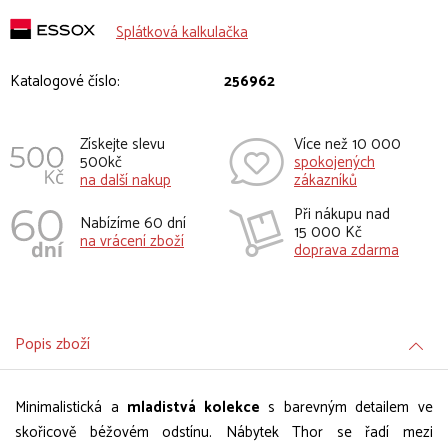
Splátková kalkulačka
Katalogové číslo:
256962
Získejte slevu
Více než 10 000
500kč
spokojených
na další nakup
zákazníků
Při nákupu nad
Nabízíme 60 dní
15 000 Kč
na vrácení zboží
doprava zdarma
Popis zboží
Minimalistická a
mladistvá kolekce
s barevným detailem ve
skořicově béžovém odstínu. Nábytek Thor se řadí mezi