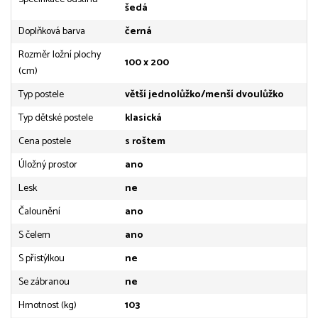
šedá
Doplňková barva
černá
Rozměr ložní plochy
100 x 200
(cm)
Typ postele
větší jednolůžko/menší dvoulůžko
Typ dětské postele
klasická
Cena postele
s roštem
Úložný prostor
ano
Lesk
ne
Čalounění
ano
S čelem
ano
S přistýlkou
ne
Se zábranou
ne
Hmotnost (kg)
103