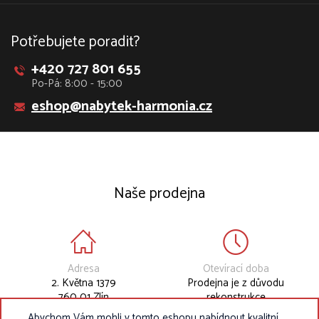
Potřebujete poradit?
+420 727 801 655
Po-Pá: 8:00 - 15:00
eshop@nabytek-harmonia.cz
Naše prodejna
Adresa
Otevírací doba
2. Května 1379
Prodejna je z důvodu
760 01 Zlín
rekonstrukce
dočasně uzavřena.
Abychom Vám mohli v tomto eshopu nabídnout kvalitní