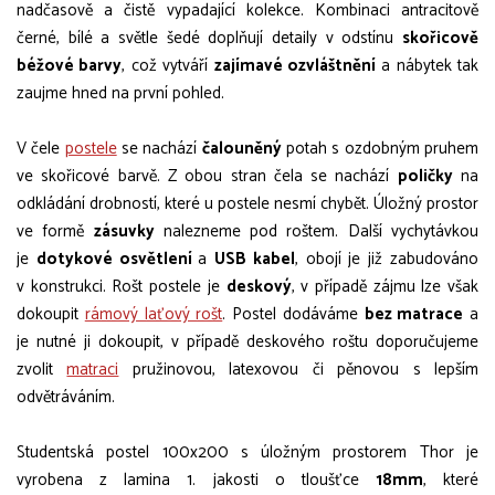
nadčasově a čistě vypadající kolekce. Kombinaci antracitově
černé, bílé a světle šedé doplňují detaily v odstínu
skořicově
béžové barvy
, což vytváří
zajímavé ozvláštnění
a nábytek tak
zaujme hned na první pohled.
V čele
postele
se nachází
čalouněný
potah s ozdobným pruhem
ve skořicové barvě. Z obou stran čela se nachází
poličky
na
odkládání drobností, které u postele nesmí chybět. Úložný prostor
ve formě
zásuvky
nalezneme pod roštem. Další vychytávkou
je
dotykové osvětlení
a
USB kabel
, obojí je již zabudováno
v konstrukci. Rošt postele je
deskový
, v případě zájmu lze však
dokoupit
rámový laťový rošt
. Postel dodáváme
bez matrace
a
je nutné ji dokoupit, v případě deskového roštu doporučujeme
zvolit
matraci
pružinovou, latexovou či pěnovou s lepším
odvětráváním.
Studentská postel 100x200 s úložným prostorem Thor je
vyrobena z lamina 1. jakosti o tloušťce
18mm
, které