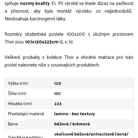
splňuje
normy kvality
E1. Při výrobě se klade důraz na pečlivost
a přesnost, aby byla montáž výrobku co nejjednodušší.
Neobsahuje karcinogenní látky.
Rozměry studentské postele 100x200 s úložným prostorem
Thor jsou
107x120x223cm
(š, v, h).
Veškeré produkty z kolekce Thor a vhodné matrace pro tuto
postel naleznete níže v souvisejících produktech.
Výška (cm):
120
Šířka (cm):
107
Hloubka (cm):
223
Převládající materiál
lamino - bez textury
Barva
béžová / krémová
skořicově béžová/antracitově černá/
Specifikace odstínu