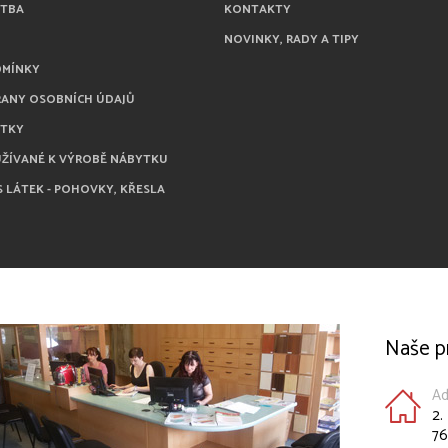
ATBA
KONTAKTY
NOVINKY, RADY A TIPY
DMÍNKY
RANY OSOBNÍCH ÚDAJŮ
ÁTKY
UŽÍVANÉ K VÝROBĚ NÁBYTKU
S LÁTEK - POHOVKY, KŘESLA
Naše p
Ad
2.
76