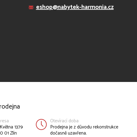
eshop@nabytek-harmonia.cz
rodejna
resa
Otevírací doba
 Května 1379
Prodejna je z důvodu rekonstrukce
0 01 Zlín
dočasně uzavřena.