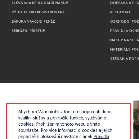
SLEVA 500 KČ NA DALŠÍ NÁKUP
DOPRAVA A PL
VÝHODY PRO REGISTROVANÉ
REKLAMACE
ZÁRUKA VRÁCENÍ PENĚZ
OBCHODNÍ PO
SERIÓZNÍ PŘÍSTUP
PRAVIDLA OCH
NÁKUP NA SPL
MATERIÁLY PO
SEZNAM A POPI
Abychom Vám mohli v tomto eshopu nabídnout
kvalitní služby a pokročilé funkce, využíváme
cookies. Prohlížením tohoto webu s tímto
souhlasíte. Pro více informací o cookies a jejich
případném blokování navštivte článek
Pravidla