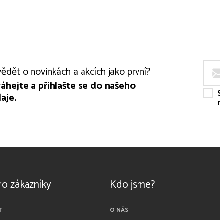
ědět o novinkách a akcích jako první?
áhejte a přihlašte se do našeho
aje.
ro zákazníky
Kdo jsme?
T
O NÁS