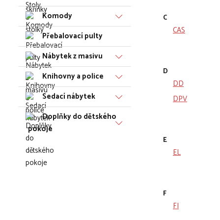
Komody
C
CAS
Přebalovací pulty
Nábytek z masivu
D
Knihovny a police
DD
Sedací nábytek
DPV
Doplňky do dětského
pokoje
E
EL
F
FI