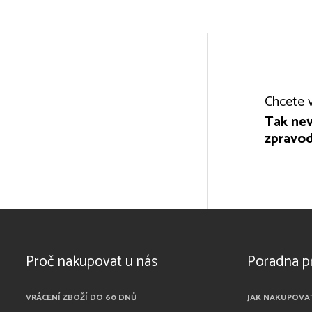
Chcete v
Tak nev
zpravod
Proč nakupovat u nás
Poradna p
VRÁCENÍ ZBOŽÍ DO 60 DNŮ
JAK NAKUPOVA