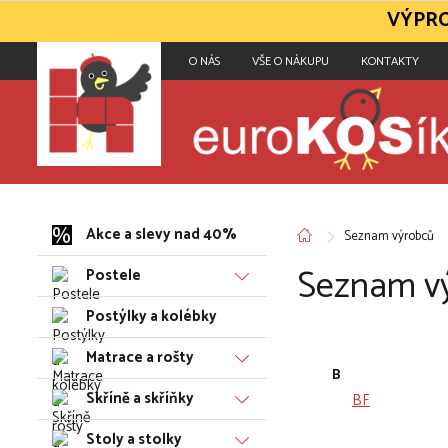
VÝPRO
O NÁS
VŠE O NÁKUPU
KONTAKTY
Akce a slevy nad 40%
Seznam výrobců
Seznam v
Postele
Postýlky a kolébky
Matrace a rošty
B
Skříně a skříňky
BF
Stoly a stolky