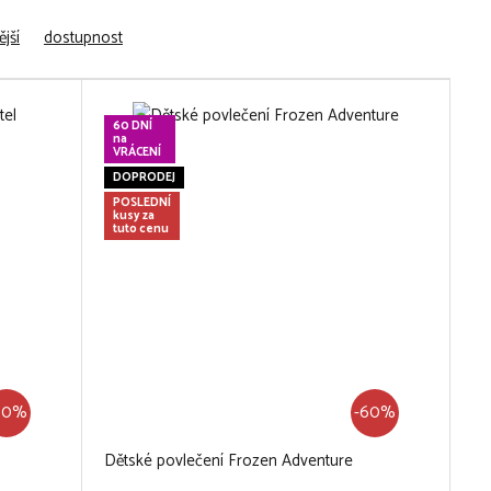
jší
dostupnost
60 DNÍ
na
VRÁCENÍ
DOPRODEJ
POSLEDNÍ
kusy za
tuto cenu
60%
-60%
Dětské povlečení Frozen Adventure