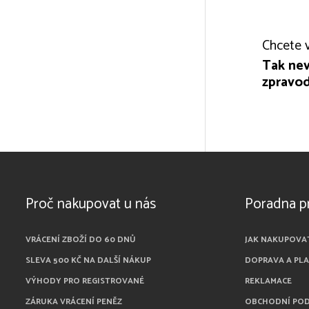
Chcete v
Tak nev
zpravod
Proč nakupovat u nás
Poradna p
VRÁCENÍ ZBOŽÍ DO 60 DNŮ
JAK NAKUPOVA
SLEVA 500 KČ NA DALŠÍ NÁKUP
DOPRAVA A PL
VÝHODY PRO REGISTROVANÉ
REKLAMACE
ZÁRUKA VRÁCENÍ PENĚZ
OBCHODNÍ PO