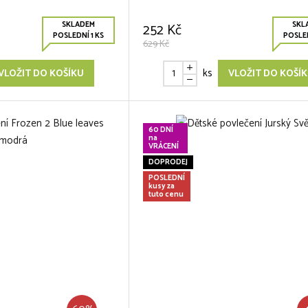
SKLADEM
SKL
252 Kč
POSLEDNÍ 1 KS
POSLED
629 Kč
ks
VLOŽIT DO KOŠÍKU
VLOŽIT DO KOŠÍ
60 DNÍ
na
VRÁCENÍ
DOPRODEJ
POSLEDNÍ
kusy za
tuto cenu