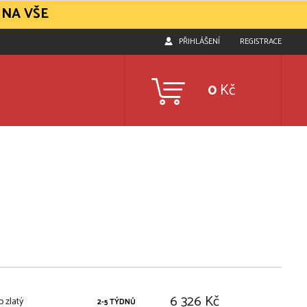
 NA VŠE
PŘIHLÁŠENÍ
REGISTRACE
0
Kč
6 326 Kč
 zlatý
2-5 TÝDNŮ