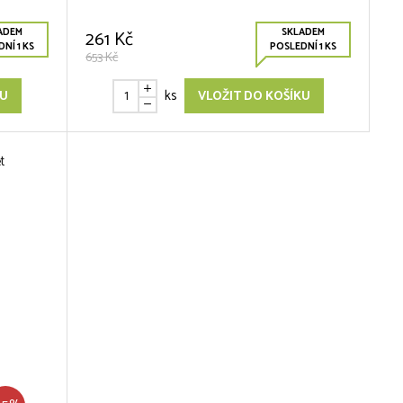
ADEM
SKLADEM
261 Kč
NÍ 1 KS
POSLEDNÍ 1 KS
653 Kč
ks
KU
VLOŽIT DO KOŠÍKU