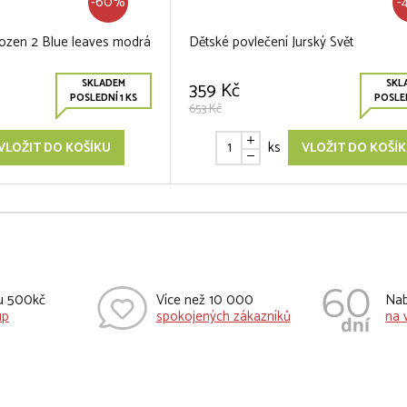
-60%
-
rozen 2 Blue leaves modrá
Dětské povlečení Jurský Svět
SKLADEM
SKL
359 Kč
POSLEDNÍ 1 KS
POSLED
653 Kč
ks
VLOŽIT DO KOŠÍKU
VLOŽIT DO KOŠÍ
vu 500kč
Více než 10 000
Nab
up
spokojených zákazníků
na 