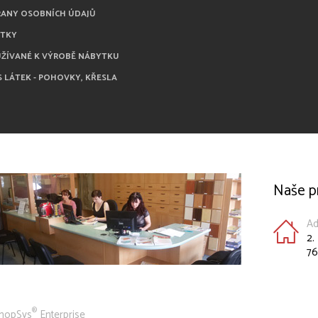
RANY OSOBNÍCH ÚDAJŮ
ÁTKY
UŽÍVANÉ K VÝROBĚ NÁBYTKU
S LÁTEK - POHOVKY, KŘESLA
Naše p
Ad
2.
76
®
hopSys
Enterprise