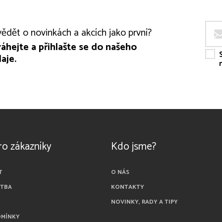
ědět o novinkách a akcích jako první?
áhejte a přihlašte se do našeho
aje.
ro zákazníky
Kdo jsme?
T
O NÁS
ATBA
KONTAKTY
NOVINKY, RADY A TIPY
DMÍNKY