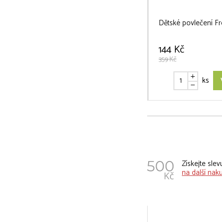
Dětské povlečení F
144 Kč
359 Kč
ks
Získejte sle
na další nak