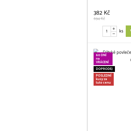
382 Kč
694 Kč
ks
60 DNÍ
na
VRÁCENÍ
DOPRODEJ
POSLEDNÍ
kusy za
tuto cenu