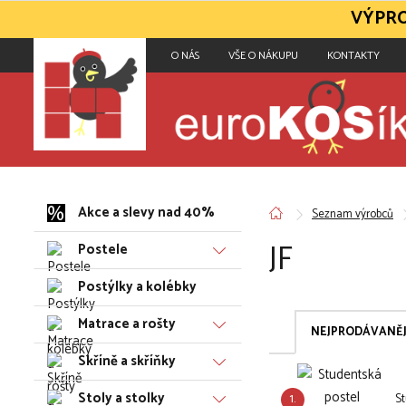
VÝPRO
O NÁS
VŠE O NÁKUPU
KONTAKTY
Akce a slevy nad 40%
Seznam výrobců
JF
Postele
Postýlky a kolébky
Matrace a rošty
NEJPRODÁVANĚJ
Skříně a skříňky
Stoly a stolky
1.
S