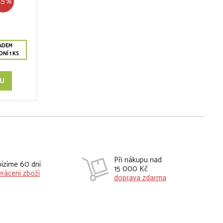
45%
ADEM
NÍ 1 KS
KU
Při nákupu nad
ízíme 60 dní
15 000 Kč
vrácení zboží
doprava zdarma