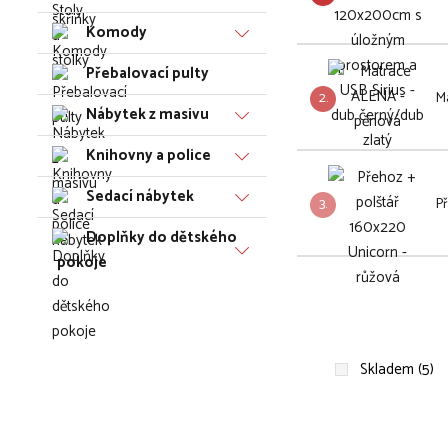
Komody
Přebalovací pulty
2.
M
Nábytek z masivu
Knihovny a police
Sedací nábytek
3.
Př
Doplňky do dětského
pokoje
Skladem (5)