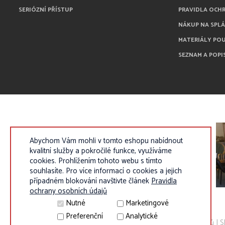
SERIÓZNÍ PŘÍSTUP
PRAVIDLA OCH
NÁKUP NA SPL
MATERIÁLY PO
SEZNAM A POPI
Abychom Vám mohli v tomto eshopu nabídnout
kvalitní služby a pokročilé funkce, využíváme
cookies. Prohlížením tohoto webu s tímto
souhlasíte. Pro více informací o cookies a jejich
případném blokování navštivte článek
Pravidla
ochrany osobních údajů
Nutné
Marketingové
Preferenční
Analytické
© 2010 - 2026 Eurokosik.cz - vybavení do dětských pokojíků |
S