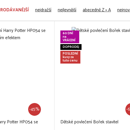
PRODÁVANĚJŠÍ
nejdražší
nejlevnější
abecedně Z » A
nejnově
60 DNÍ
na
VRÁCENÍ
DOPRODEJ
POSLEDNÍ
kusy za
tuto cenu
-45%
-
arry Potter HP054 se
Dětské povlečení Bořek stavitel