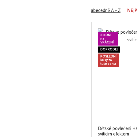
abecedně A » Z
NEJ
60 DNÍ
na
VRÁCENÍ
DOPRODEJ
POSLEDNÍ
kusy za
tuto cenu
Dětské povlečení H
svítícím efektem