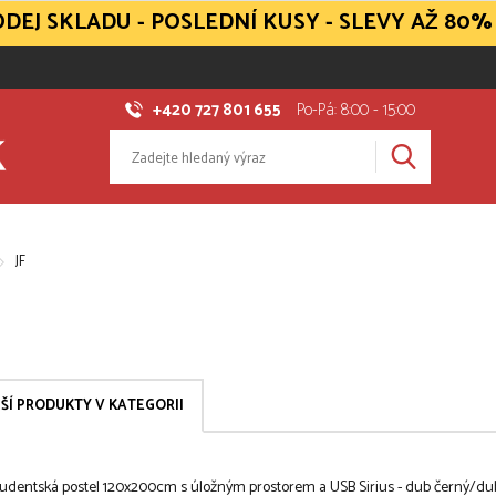
DEJ SKLADU - POSLEDNÍ KUSY - SLEVY AŽ 80%
+420 727 801 655
Po-Pá: 8:00 - 15:00
JF
ŠÍ PRODUKTY V KATEGORII
tudentská postel 120x200cm s úložným prostorem a USB Sirius - dub černý/dub