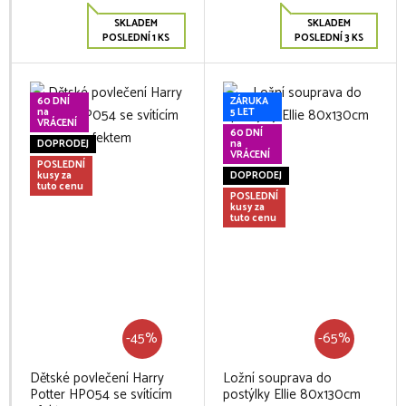
SKLADEM
SKLADEM
POSLEDNÍ 1 KS
POSLEDNÍ 3 KS
60 DNÍ
ZÁRUKA
na
5 LET
VRÁCENÍ
60 DNÍ
DOPRODEJ
na
VRÁCENÍ
POSLEDNÍ
kusy za
DOPRODEJ
tuto cenu
POSLEDNÍ
kusy za
tuto cenu
-45%
-65%
Dětské povlečení Harry
Ložní souprava do
Potter HP054 se svítícím
postýlky Ellie 80x130cm