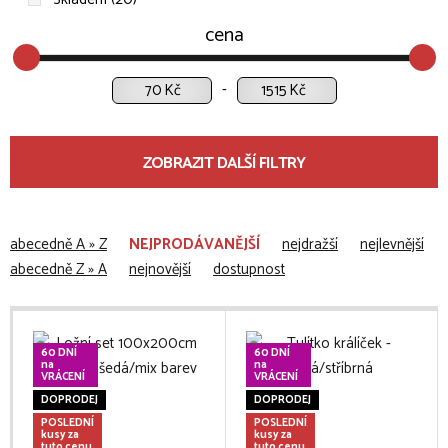
cena
Kč
Kč
ZOBRAZIT DALŠÍ FILTRY
abecedně A » Z
NEJPRODÁVANĚJŠÍ
nejdražší
nejlevnější
abecedně Z » A
nejnovější
dostupnost
60 DNÍ
60 DNÍ
na
na
VRÁCENÍ
VRÁCENÍ
DOPRODEJ
DOPRODEJ
POSLEDNÍ
POSLEDNÍ
kusy za
kusy za
tuto cenu
tuto cenu