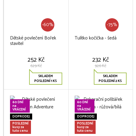
-60%
-75%
Dětské povlečení Bořek
Tulítko kočička - šedá
stavitel
252 Kč
232 Kč
629 Kč
926 Kč
SKLADEM
SKLADEM
POSLEDNÍ 1 KS
POSLEDNÍ 2 KS
60 DNÍ
60 DNÍ
na
na
VRÁCENÍ
VRÁCENÍ
DOPRODEJ
DOPRODEJ
POSLEDNÍ
POSLEDNÍ
kusy za
kusy za
tuto cenu
tuto cenu