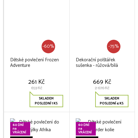
-60%
-75%
Dětské povlečení Frozen
Dekorační polštářek
Adventure
sušenka - růžová/bílá
261 Kč
669 Kč
653 Kč
2 676 Kč
SKLADEM
SKLADEM
POSLEDNÍ 1 KS
POSLEDNÍ 4 KS
60 DNÍ
60 DNÍ
na
na
VRÁCENÍ
VRÁCENÍ