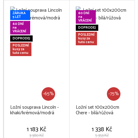
ZÁRUKA
60 DNÍ
5 LET
na
VRÁCENÍ
60 DNÍ
na
DOPRODEJ
VRÁCENÍ
POSLEDNÍ
DOPRODEJ
kusy za
tuto cenu
POSLEDNÍ
kusy za
tuto cenu
-65%
-75%
Ložní souprava Lincoln -
Ložní set 100x200cm
khaki/krémová/modrá
Chere - bílá/růžová
1 183 Kč
1 338 Kč
3 380 Kč
5 353 Kč