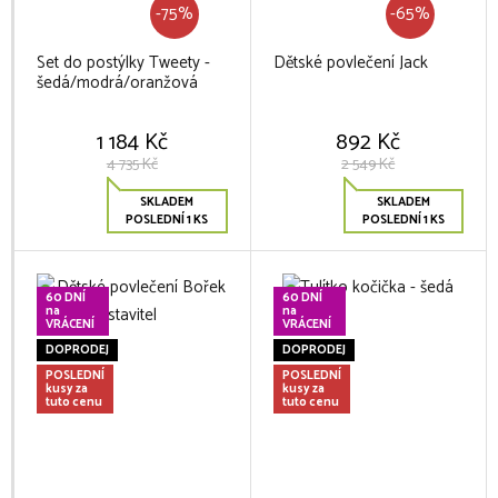
-75%
-65%
Set do postýlky Tweety -
Dětské povlečení Jack
šedá/modrá/oranžová
1 184 Kč
892 Kč
4 735 Kč
2 549 Kč
SKLADEM
SKLADEM
POSLEDNÍ 1 KS
POSLEDNÍ 1 KS
60 DNÍ
60 DNÍ
na
na
VRÁCENÍ
VRÁCENÍ
DOPRODEJ
DOPRODEJ
POSLEDNÍ
POSLEDNÍ
kusy za
kusy za
tuto cenu
tuto cenu