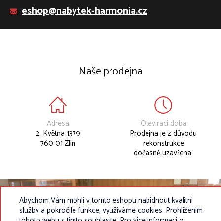
eshop@nabytek-harmonia.cz
Naše prodejna
Adresa
Otevírací doba
2. Května 1379
Prodejna je z důvodu
760 01 Zlín
rekonstrukce
dočasně uzavřena.
Abychom Vám mohli v tomto eshopu nabídnout kvalitní
služby a pokročilé funkce, využíváme cookies. Prohlížením
tohoto webu s tímto souhlasíte. Pro více informací o