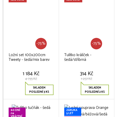
-75%
-75%
Ložní set 100x200cm
Tulítko králíček -
Tweety - šedá/mix barev
šedá/stříbrná
1 184 Kč
314 Kč
4 735 Kč
1 257 Kč
SKLADEM
SKLADEM
POSLEDNÍ 3 KS
POSLEDNÍ 2 KS
60 DNÍ
ZÁRUKA
na
5 LET
VRÁCENÍ