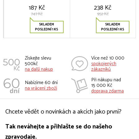
187 Kč
238 Kč
747 Kč
952 Kč
SKLADEM
SKLADEM
POSLEDNÍ 1 KS
POSLEDNÍ 1 KS
Získejte slevu
Více než 10 000
500kč
spokojených
na další nakup
zákazníků
Při nákupu nad
Nabízíme 60 dní
15 000 Kč
na vrácení zboží
doprava zdarma
Chcete vědět o novinkách a akcích jako první?
Tak neváhejte a přihlašte se do našeho
zpravodaje.