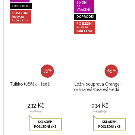
60 DNÍ
DOPRODEJ
na
VRÁCENÍ
POSLEDNÍ
kusy za
DOPRODEJ
tuto cenu
POSLEDNÍ
kusy za
tuto cenu
-75%
-65%
Tulítko tučňák - šedá
Ložní souprava Orange -
oranžová/béžová/šedá
232 Kč
934 Kč
926 Kč
2 668 Kč
SKLADEM
SKLADEM
POSLEDNÍ 1 KS
POSLEDNÍ 1 KS