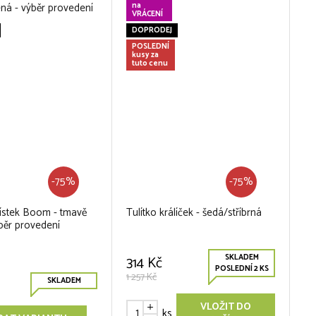
na
VRÁCENÍ
DOPRODEJ
POSLEDNÍ
kusy za
tuto cenu
-75%
-75%
ístek Boom - tmavě
Tulítko králíček - šedá/stříbrná
běr provedení
SKLADEM
314 Kč
POSLEDNÍ 2 KS
1 257 Kč
SKLADEM
VLOŽIT DO
ks