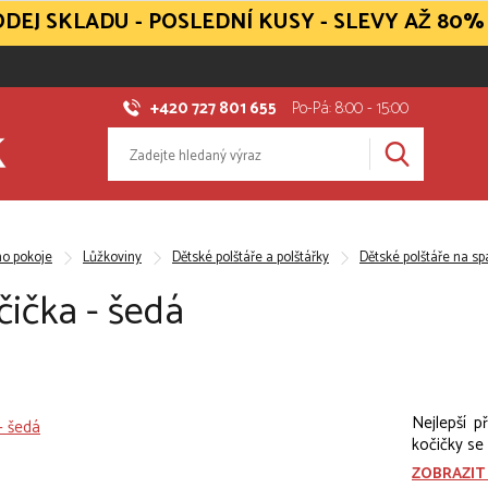
DEJ SKLADU - POSLEDNÍ KUSY - SLEVY AŽ 80%
+420 727 801 655
Po-Pá: 8:00 - 15:00
ho pokoje
Lůžkoviny
Dětské polštáře a polštářky
Dětské polštáře na sp
čička - šedá
Nejlepší p
kočičky se
ZOBRAZIT 