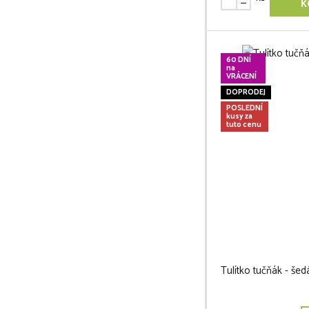
K
60 DNÍ
na
VRÁCENÍ
DOPRODEJ
POSLEDNÍ
kusy za
tuto cenu
Tulítko tučňák - šed