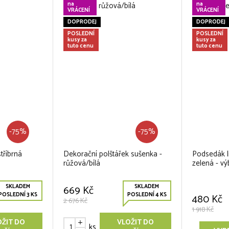
na
na
VRÁCENÍ
VRÁCENÍ
DOPRODEJ
DOPRODEJ
POSLEDNÍ
POSLEDNÍ
kusy za
kusy za
tuto cenu
tuto cenu
-75%
-75%
stříbrná
Dekorační polštářek sušenka -
Podsedák l
růžová/bílá
zelená - vý
SKLADEM
SKLADEM
669 Kč
POSLEDNÍ 3 KS
POSLEDNÍ 4 KS
480 Kč
2 676 Kč
1 918 Kč
OŽIT DO
VLOŽIT DO
ks