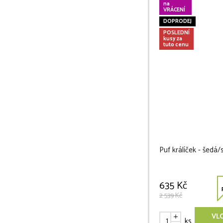
na
VRÁCENÍ
DOPRODEJ
POSLEDNÍ
kusy za
tuto cenu
Puf králíček - šedá/
635 Kč
2 539 Kč
VL
ks