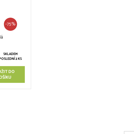
-75%
dá
SKLADEM
POSLEDNÍ 2 KS
OŽIT DO
OŠÍKU