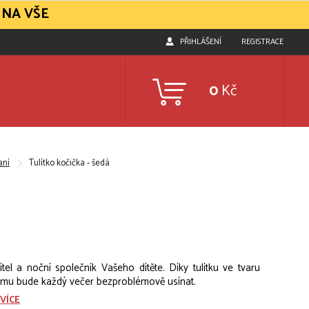
 NA VŠE
PŘIHLÁŠENÍ
REGISTRACE
0
Kč
aní
Tulítko kočička - šedá
řítel a noční společník Vašeho dítěte. Díky tulítku ve tvaru
 mu bude každý večer bezproblémově usínat.
VÍCE