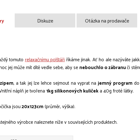
ry
Diskuze
Otázka na prodavače
každý tomuto
relaxačnímu polštáři
říkáme jinak. Ať ho ale nazýváte jakk
noc jej může mít dítě vedle sebe, aby se
nebouchlo o zábranu
či stě
zipem
, a tak jej lze lehce sejmout na vyprat na
jemný program
do 
 Vnitřní náplň je tvořena
1kg silikonových kuliček
a 40g froté látky.
očička jsou
20x123cm
(průměr, výška).
stejného výrobce naleznete níže v souvisejících produktech.