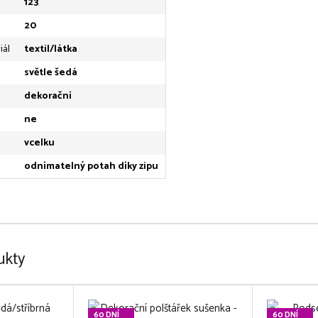
123
20
iál
textil/látka
světle šedá
dekorační
ne
vcelku
odnímatelný potah díky zipu
ukty
60 DNÍ
60 DNÍ