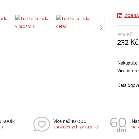
ZOBRA
926 Kč
232 Kč
Nakupujte 
Více infor
Katalogové
vu 500kč
Více než 10 000
Nab
up
spokojených zákazníků
na 