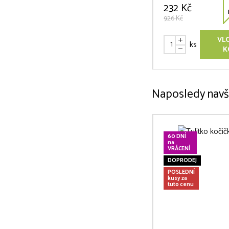
232 Kč
926 Kč
VL
ks
K
Naposledy navš
60 DNÍ
na
VRÁCENÍ
DOPRODEJ
POSLEDNÍ
kusy za
tuto cenu