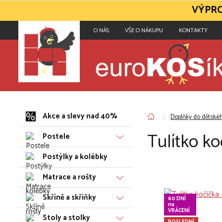
VÝPRO
O NÁS
VŠE O NÁKUPU
KONTAKTY
Akce a slevy nad 40%
Doplňky do dětské
Tulítko ko
Postele
Postýlky a kolébky
Matrace a rošty
Skříně a skříňky
60 DNÍ
na
VRÁCENÍ
Stoly a stolky