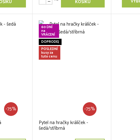
VYB
OŠÍKU
KOŠÍKU
60 DNÍ
na
VRÁCENÍ
DOPRODEJ
POSLEDNÍ
kusy za
tuto cenu
-75%
-75%
á
Pytel na hračky králíček -
šedá/stříbrná