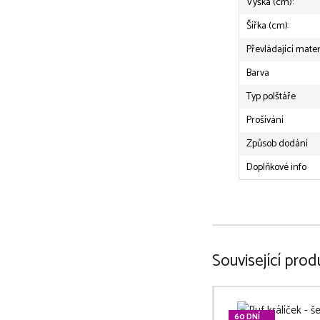
Výška (cm):
Šířka (cm):
Převládající mater
Barva
Typ polštáře
Prošívání
Způsob dodání
Doplňkové info
Související prod
60 DNÍ