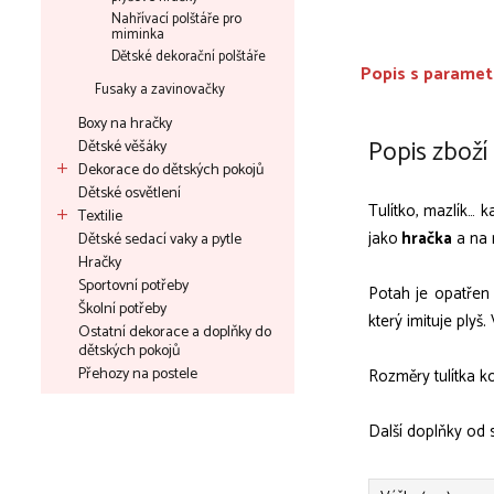
Nahřívací polštáře pro
miminka
Dětské dekorační polštáře
Popis s paramet
Fusaky a zavinovačky
Boxy na hračky
Popis zboží
Dětské věšáky
Dekorace do dětských pokojů
Dětské osvětlení
Tulítko, mazlík… 
Textilie
jako
hračka
a na 
Dětské sedací vaky a pytle
Hračky
Sportovní potřeby
Potah je opatřen
Školní potřeby
který imituje plyš.
Ostatní dekorace a doplňky do
dětských pokojů
Přehozy na postele
Rozměry tulítka k
Další doplňky od 