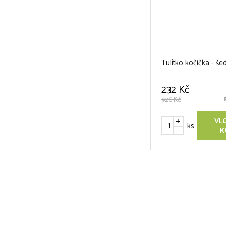
Tulítko kočička - še
232 Kč
926 Kč
VL
ks
K