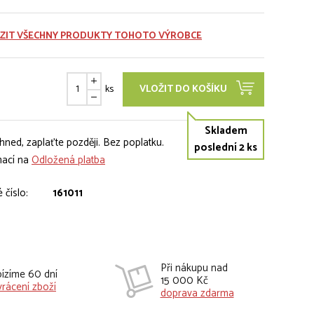
ZIT VŠECHNY PRODUKTY TOHOTO VÝROBCE
ks
VLOŽIT DO KOŠÍKU
Skladem
hned, zaplaťte později. Bez poplatku.
poslední 2 ks
mací na
Odložená platba
 číslo:
161011
Při nákupu nad
ízíme 60 dní
15 000 Kč
vrácení zboží
doprava zdarma