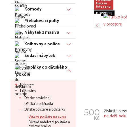
POSLEDNÍ
kusy za
tuto cenu
Komody
DOPRODEJ
Přebalovací pulty
Nábytek z masivu
Knihovny a police
Sedací nábytek
Doplňky do dětského
pokoje
Koberce
Lůžkoviny
Dětské povlečení
Dětská prostěradla
Dětské polštáře a polštářky
Získejte sle
na další nak
Dětské polštáře na spaní
Dětské nahřívací polštáře a
plyšové hračky