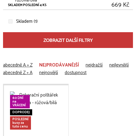
669 Kč
SKLADEM POSLEDNÍ 4 KS
Skladem (1)
ZOBRAZIT DALŠÍ FILTRY
abecedně A » Z
NEJPRODÁVANĚJŠÍ
nejdražší
nejlevnější
abecedně Z » A
nejnovější
dostupnost
60 DNÍ
na
VRÁCENÍ
DOPRODEJ
POSLEDNÍ
kusy za
tuto cenu