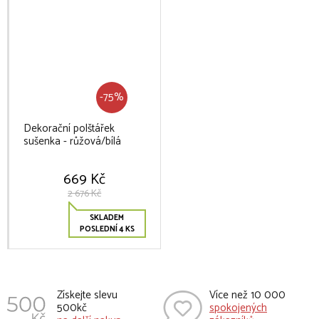
-75%
Dekorační polštářek
sušenka - růžová/bílá
669 Kč
2 676 Kč
SKLADEM
POSLEDNÍ 4 KS
Získejte slevu
Více než 10 000
500kč
spokojených