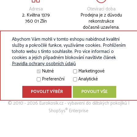
Adresa
Otevírací doba
2. Května 1379
Prodejna je z důvodu
760 01 Zlín
rekonstrukce
dočasně uzavřena.
Abychom Vám mohli v tomto eshopu nabídnout kvalitní
služby a pokročilé funkce, využíváme cookies. Prohlížením
tohoto webu s tímto souhlasíte. Pro více informací o
cookies a jejich případném blokování navštivte článek
Pravidla ochrany osobních údajů
Nutné
Marketingové
Preferenční
Analytické
POVOLIT VÝBĚR
POVOLIT VŠE
© 2010 - 2026 Eurokosik.cz - vybavení do dětských pokojíků |
®
ShopSys
Enterprise