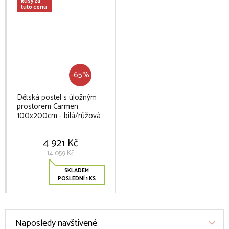
kusy za
tuto cenu
-65%
Dětská postel s úložným
prostorem Carmen
100x200cm - bílá/růžová
4 921 Kč
14 059 Kč
SKLADEM
POSLEDNÍ 1 KS
Naposledy navštívené