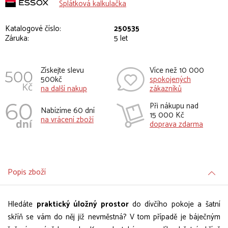
Splátková kalkulačka
Katalogové číslo:
250535
Záruka:
5 let
Získejte slevu
Více než 10 000
500kč
spokojených
na další nakup
zákazníků
Při nákupu nad
Nabízíme 60 dní
15 000 Kč
na vrácení zboží
doprava zdarma
Popis zboží
Hledáte
praktický úložný prostor
do dívčího pokoje a šatní
skříň se vám do něj již nevměstná? V tom případě je báječným