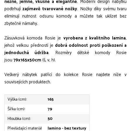
něžně, jemně, vkusně a elegantně
. Moderní design nábytku
podtrhují
zajímavě tvarované nožky
. Nožky díky svému tvaru
eliminují nutnost odsunu komody a můžete tak uklízet bez
zbytečné námahy.
Zásuvková komoda Rosie je
vyrobena z kvalitního lamina
,
jehož velkou předností je
dobrá odolnost proti poškození a
jednoduchá údržba
. Rozměry dětské komody Rosie
jsou
79x165x50cm
(š, v, h).
Veškerý nábytek patřící do kolekce Rosie najdete níže v
souvisejících produktech.
Výška (cm):
165
Šířka (cm):
79
Hloubka (cm):
50
Převládající materiál
lamino - bez textury