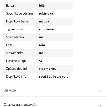
Barva
bílá
Specifikace odstínu
rubínová
Doplňková barva
růžová
Typ komody
šuplíková
S prosklením
ne
Lesk
ano
S osvětlením
ne
Hmotnost (kg)
57
Způsob dodání
v demontu
Doplňkové info
součástí je zrcadlo
Diskuze
Otázka na prodavače