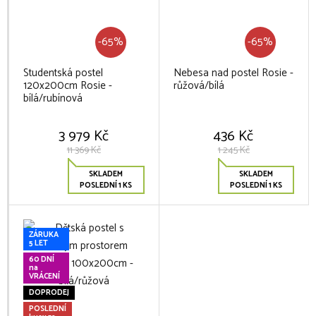
-65%
-65%
Studentská postel
Nebesa nad postel Rosie -
120x200cm Rosie -
růžová/bílá
bílá/rubínová
3 979 Kč
436 Kč
11 369 Kč
1 245 Kč
SKLADEM
SKLADEM
POSLEDNÍ 1 KS
POSLEDNÍ 1 KS
ZÁRUKA
5 LET
60 DNÍ
na
VRÁCENÍ
DOPRODEJ
POSLEDNÍ