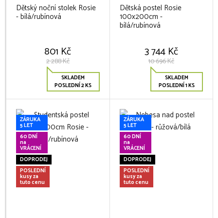
Dětský noční stolek Rosie
Dětská postel Rosie
- bílá/rubínová
100x200cm -
bílá/rubínová
801 Kč
3 744 Kč
2 288 Kč
10 696 Kč
SKLADEM
SKLADEM
POSLEDNÍ 2 KS
POSLEDNÍ 1 KS
ZÁRUKA
ZÁRUKA
5 LET
5 LET
60 DNÍ
60 DNÍ
na
na
VRÁCENÍ
VRÁCENÍ
DOPRODEJ
DOPRODEJ
POSLEDNÍ
POSLEDNÍ
kusy za
kusy za
tuto cenu
tuto cenu