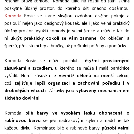
řešením právě komoda. Komoda také na rozdíl od šatní skříně
poskytne úložný prostor, do kterého děti snadno dosáhnou.
Komoda
Rosie se stane skvělou ozdobou dívčího pokoje a
poslouží nejen jako designový kousek, ale i jako velmi praktický
úložný prostor. Využití komody je velmi široké a můžete tak do
ní
ukrýt prakticky cokoli se vám zamane
. Od oblečení a
šperků, přes stolní hry a hračky, až po školní potřeby a pomůcky.
Komoda Rosie se může pochlubit
čtyřmi prostornými
zásuvkami a zrcadlem
, u kterého se může i malá parádnice
vyřádit. Horní zásuvka je
vevnitř dělená na menší sekce
,
což
zajišťuje lepší organizaci a zachování pořádku i v
drobnějších věcech
. Zásuvky jsou
vybaveny mechanismem
tichého dovírání
.
Komoda
bílé barvy ve vysokém lesku obohacená o
rubínovou barvu
se jeví nadčasovým stylem a nadchne tak
každou dívku. Kombinace bílé a rubínové barvy
působí velmi