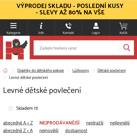
VÝPRODEJ SKLADU - POSLEDNÍ KUSY
- SLEVY AŽ 80% NA VŠE
Kategorie
Info
Kontakt
Login
Košík
Doplňky do dětského pokoje
Lůžkoviny
Dětské povlečení
Levné dětské povlečení
Levné dětské povlečení
Skladem (1)
abecedně A » Z
NEJPRODÁVANĚJŠÍ
nejdražší
nejlevnější
abecedně Z » A
nejnovější
dostupnost