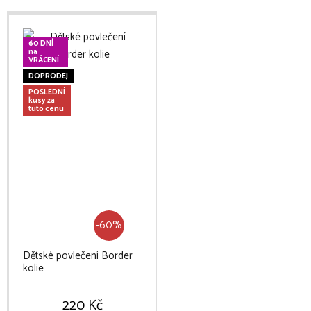
60 DNÍ
na
VRÁCENÍ
DOPRODEJ
POSLEDNÍ
kusy za
tuto cenu
-60%
Dětské povlečení Border
kolie
220 Kč